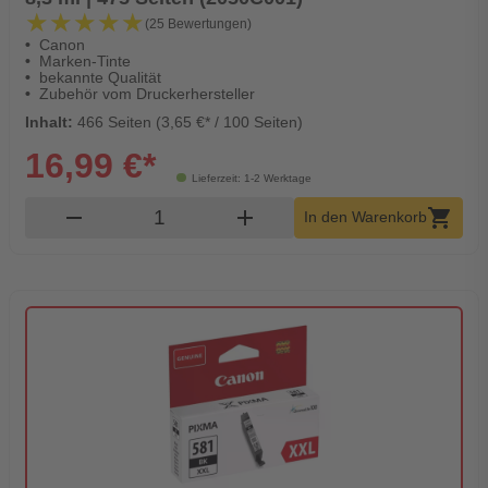
★★★★★
★★★★★
(25 Bewertungen)
Canon
Marken-Tinte
bekannte Qualität
Zubehör vom Druckerhersteller
Inhalt:
466 Seiten (3,65 €* / 100 Seiten)
16,99 €*
Lieferzeit: 1-2 Werktage
Produkt Warenkorb Menge
remove
add
shopping_cart
In den Warenkorb