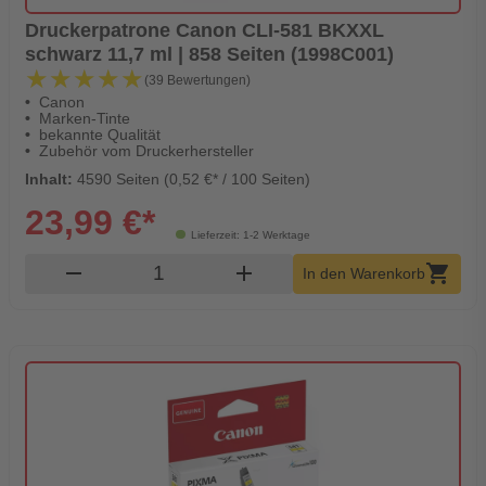
Druckerpatrone Canon CLI-581 BKXXL
schwarz 11,7 ml | 858 Seiten (1998C001)
★★★★★
★★★★★
(39 Bewertungen)
Canon
Marken-Tinte
bekannte Qualität
Zubehör vom Druckerhersteller
Inhalt:
4590 Seiten (0,52 €* / 100 Seiten)
23,99 €*
Lieferzeit: 1-2 Werktage
Produkt Warenkorb Menge
remove
add
shopping_cart
In den Warenkorb