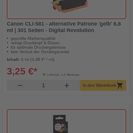
Canon CLI-581 - alternative Patrone 'gelb' 6,8
ml | 301 Seiten - Digital Revolution
geprüfte Markenqualität
reinigt Druckkopf & Düsen
für optimale Druckergebnisse
kein Verlust der Gerätegarantie
Inhalt:
6 ml (0,48 €* / ml)
3,25 €*
Lieferzeit: 1-2 Werktage
Produkt Warenkorb Menge
remove
add
shopping_cart
In den Warenkorb