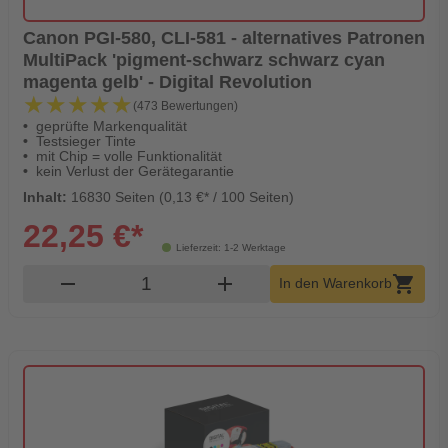
Canon PGI-580, CLI-581 - alternatives Patronen
MultiPack 'pigment-schwarz schwarz cyan
magenta gelb' - Digital Revolution
★★★★★
★★★★★
(473 Bewertungen)
geprüfte Markenqualität
Testsieger Tinte
mit Chip = volle Funktionalität
kein Verlust der Gerätegarantie
Inhalt:
16830 Seiten (0,13 €* / 100 Seiten)
22,25 €*
Lieferzeit: 1-2 Werktage
Produkt Warenkorb Menge
remove
add
shopping_cart
In den Warenkorb