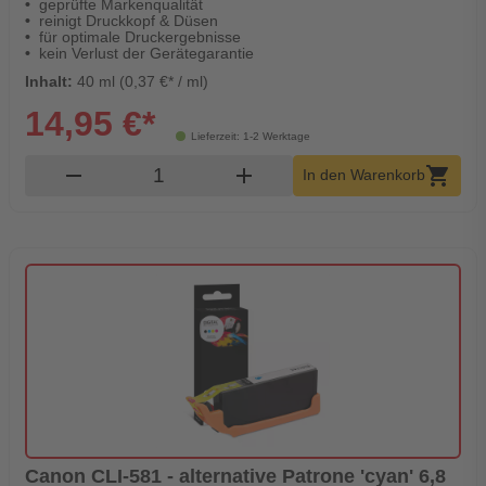
geprüfte Markenqualität
reinigt Druckkopf & Düsen
für optimale Druckergebnisse
kein Verlust der Gerätegarantie
Inhalt:
40 ml (0,37 €* / ml)
14,95 €*
Lieferzeit: 1-2 Werktage
Produkt Warenkorb Menge
remove
add
shopping_cart
In den Warenkorb
Canon CLI-581 - alternative Patrone 'cyan' 6,8