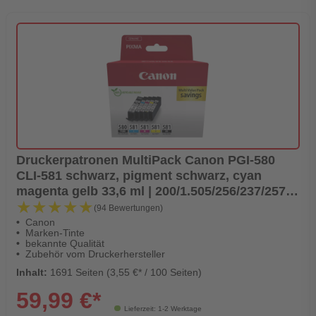
Druckerpatronen MultiPack Canon PGI-580
CLI-581 schwarz, pigment schwarz, cyan
magenta gelb 33,6 ml | 200/1.505/256/237/257
★★★★★
★★★★★
Seiten (2078C007)
(94 Bewertungen)
Canon
Marken-Tinte
bekannte Qualität
Zubehör vom Druckerhersteller
Inhalt:
1691 Seiten (3,55 €* / 100 Seiten)
59,99 €*
Lieferzeit: 1-2 Werktage