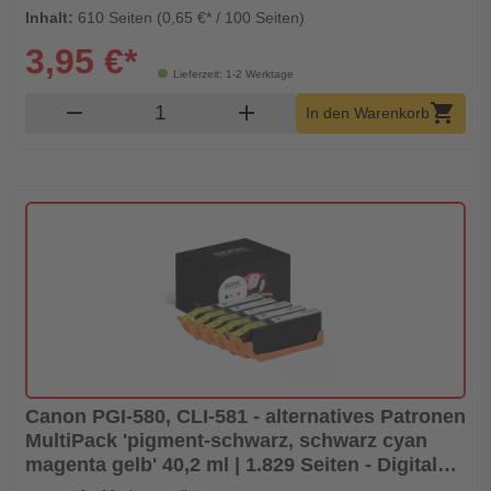
Inhalt:
610 Seiten (0,65 €* / 100 Seiten)
3,95 €*
Lieferzeit: 1-2 Werktage
Produkt Warenkorb Menge
remove
add
shopping_cart
In den Warenkorb
Canon PGI-580, CLI-581 - alternatives Patronen
MultiPack 'pigment-schwarz, schwarz cyan
magenta gelb' 40,2 ml | 1.829 Seiten - Digital
Revolution