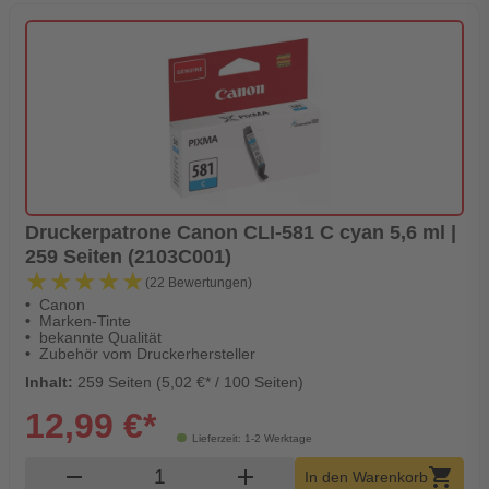
Druckerpatrone Canon CLI-581 C cyan 5,6 ml |
259 Seiten (2103C001)
★★★★★
★★★★★
(22 Bewertungen)
Canon
Marken-Tinte
bekannte Qualität
Zubehör vom Druckerhersteller
Inhalt:
259 Seiten (5,02 €* / 100 Seiten)
12,99 €*
Lieferzeit: 1-2 Werktage
Produkt Warenkorb Menge
remove
add
shopping_cart
In den Warenkorb