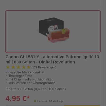
Canon CLI-581 Y - alternative Patrone 'gelb' 13
ml | 830 Seiten - Digital Revolution
★★★★★
★★★★★
(172 Bewertungen)
geprüfte Markenqualität
Testsieger Tinte
mit Chip = volle Funktionalität
kein Verlust der Gerätegarantie
Inhalt:
830 Seiten (0,60 €* / 100 Seiten)
4,95 €*
Lieferzeit: 1-2 Werktage