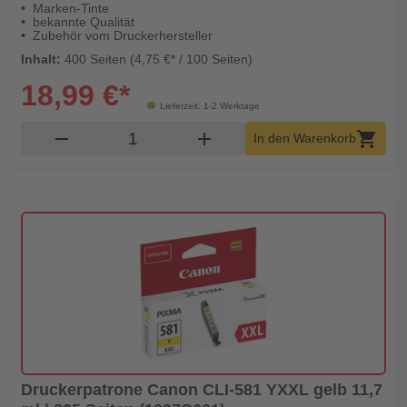
Marken-Tinte
bekannte Qualität
Zubehör vom Druckerhersteller
Inhalt:
400 Seiten (4,75 €* / 100 Seiten)
18,99 €*
Lieferzeit: 1-2 Werktage
Produkt Warenkorb Menge
remove
add
shopping_cart
In den Warenkorb
Druckerpatrone Canon CLI-581 YXXL gelb 11,7