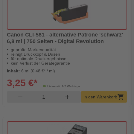
Canon CLI-581 - alternative Patrone 'schwarz'
6,8 ml | 750 Seiten - Digital Revolution
geprüfte Markenqualität
reinigt Druckkopf & Düsen
für optimale Druckergebnisse
kein Verlust der Gerätegarantie
Inhalt:
6 ml (0,48 €* / ml)
3,25 €*
Lieferzeit: 1-2 Werktage
Produkt Warenkorb Menge
remove
add
shopping_cart
In den Warenkorb