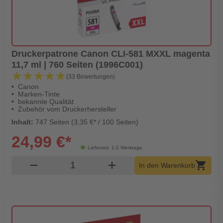
Druckerpatrone Canon CLI-581 MXXL magenta
11,7 ml | 760 Seiten (1996C001)
★★★★★
★★★★★
(33 Bewertungen)
Canon
Marken-Tinte
bekannte Qualität
Zubehör vom Druckerhersteller
Inhalt:
747 Seiten (3,35 €* / 100 Seiten)
24,99 €*
Lieferzeit: 1-2 Werktage
Produkt Warenkorb Menge
remove
add
shopping_cart
In den Warenkorb