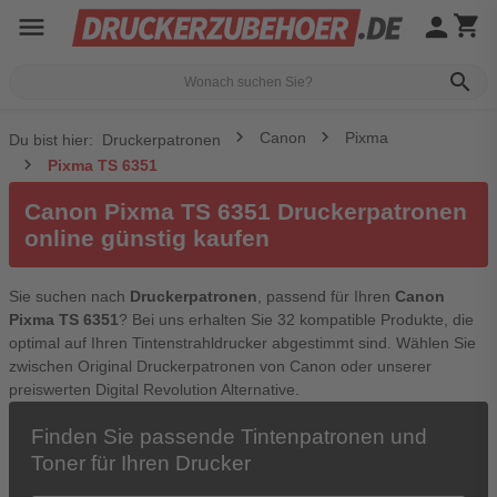
menu
person
shopping_cart
search
Canon
Pixma
Du bist hier:
Druckerpatronen
Pixma TS 6351
Canon Pixma TS 6351 Druckerpatronen
online günstig kaufen
Sie suchen nach
Druckerpatronen
, passend für Ihren
Canon
Pixma TS 6351
? Bei uns erhalten Sie 32 kompatible Produkte, die
optimal auf Ihren Tintenstrahldrucker abgestimmt sind. Wählen Sie
zwischen Original Druckerpatronen von Canon oder unserer
preiswerten Digital Revolution Alternative.
Finden Sie passende Tintenpatronen und
Toner für Ihren Drucker