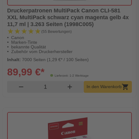
Druckerpatronen MultiPack Canon CLI-581
XXL MultiPack schwarz cyan magenta gelb 4x
11,7 ml | 3.263 Seiten (1998C005)
★★★★★
★★★★★
(55 Bewertungen)
Canon
Marken-Tinte
bekannte Qualität
Zubehör vom Druckerhersteller
Inhalt:
7000 Seiten (1,29 €* / 100 Seiten)
89,99 €*
Lieferzeit: 1-2 Werktage
Produkt Warenkorb Menge
remove
add
shopping_cart
In den Warenkorb