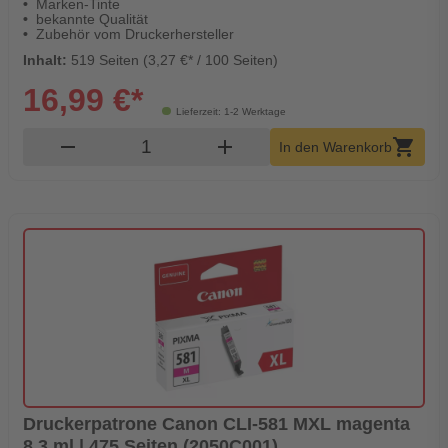
Marken-Tinte
bekannte Qualität
Zubehör vom Druckerhersteller
Inhalt:
519 Seiten (3,27 €* / 100 Seiten)
16,99 €*
Lieferzeit: 1-2 Werktage
Produkt Warenkorb Menge
remove
add
shopping_cart
In den Warenkorb
Druckerpatrone Canon CLI-581 MXL magenta
8,3 ml | 475 Seiten (2050C001)