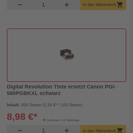
Produkt Warenkorb Menge
remove
add
shopping_cart
In den Warenkorb
Digital Revolution Tinte ersetzt Canon PGI-
580PGBKXL schwarz
Inhalt:
600 Seiten (1,50 €* / 100 Seiten)
8,98 €*
Lieferzeit: 1-2 Werktage
Produkt Warenkorb Menge
remove
add
shopping_cart
In den Warenkorb