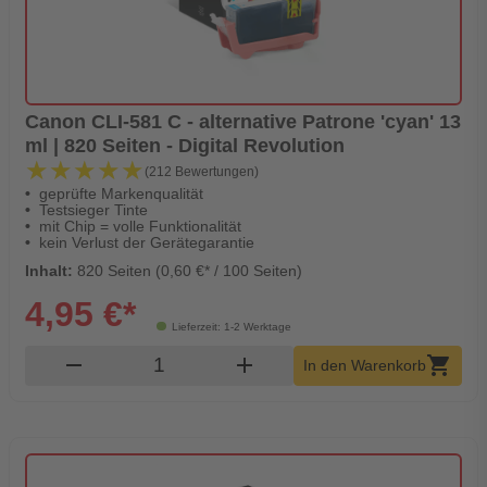
Canon CLI-581 C - alternative Patrone 'cyan' 13
ml | 820 Seiten - Digital Revolution
★★★★★
★★★★★
(212 Bewertungen)
geprüfte Markenqualität
Testsieger Tinte
mit Chip = volle Funktionalität
kein Verlust der Gerätegarantie
Inhalt:
820 Seiten (0,60 €* / 100 Seiten)
4,95 €*
Lieferzeit: 1-2 Werktage
Produkt Warenkorb Menge
remove
add
shopping_cart
In den Warenkorb