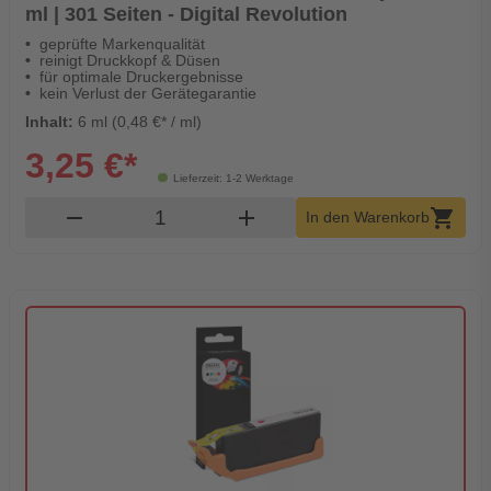
ml | 301 Seiten - Digital Revolution
geprüfte Markenqualität
reinigt Druckkopf & Düsen
für optimale Druckergebnisse
kein Verlust der Gerätegarantie
Inhalt:
6 ml (0,48 €* / ml)
3,25 €*
Lieferzeit: 1-2 Werktage
Produkt Warenkorb Menge
remove
add
shopping_cart
In den Warenkorb