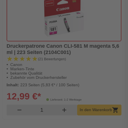
Druckerpatrone Canon CLI-581 M magenta 5,6
ml | 223 Seiten (2104C001)
★★★★★
★★★★★
(21 Bewertungen)
Canon
Marken-Tinte
bekannte Qualität
Zubehör vom Druckerhersteller
Inhalt:
223 Seiten (5,83 €* / 100 Seiten)
12,99 €*
Lieferzeit: 1-2 Werktage
Produkt Warenkorb Menge
remove
add
shopping_cart
In den Warenkorb