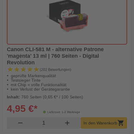
Canon CLI-581 M - alternative Patrone
'magenta' 13 ml | 760 Seiten - Digital
Revolution
★★★★★
★★★★★
(202 Bewertungen)
geprüfte Markenqualität
Testsieger Tinte
mit Chip = volle Funktionalität
kein Verlust der Gerätegarantie
Inhalt:
760 Seiten (0,65 €* / 100 Seiten)
4,95 €*
Lieferzeit: 1-2 Werktage
Produkt Warenkorb Menge
remove
add
shopping_cart
In den Warenkorb