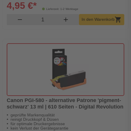
4,95 €*
Lieferzeit: 1-2 Werktage
Produkt Warenkorb Menge
remove
add
shopping_cart
In den Warenkorb
Canon PGI-580 - alternative Patrone 'pigment-
schwarz' 13 ml | 610 Seiten - Digital Revolution
geprüfte Markenqualität
reinigt Druckkopf & Düsen
für optimale Druckergebnisse
kein Verlust der Gerätegarantie