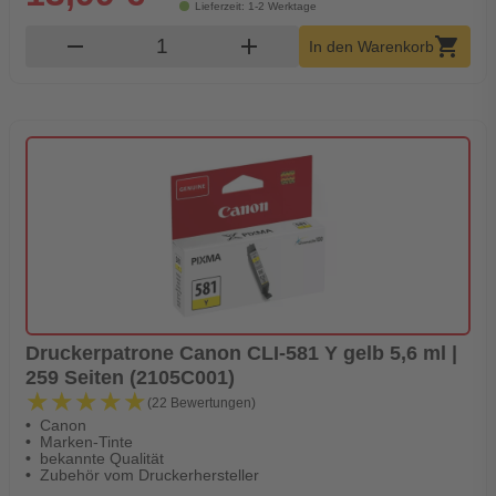
Lieferzeit: 1-2 Werktage
Produkt Warenkorb Menge
remove
add
shopping_cart
In den Warenkorb
Druckerpatrone Canon CLI-581 Y gelb 5,6 ml |
259 Seiten (2105C001)
★★★★★
★★★★★
(22 Bewertungen)
Canon
Marken-Tinte
bekannte Qualität
Zubehör vom Druckerhersteller