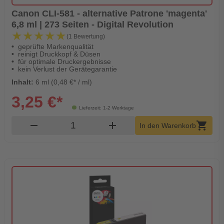
Canon CLI-581 - alternative Patrone 'magenta'
6,8 ml | 273 Seiten - Digital Revolution
★★★★★
★★★★★
(1 Bewertung)
geprüfte Markenqualität
reinigt Druckkopf & Düsen
für optimale Druckergebnisse
kein Verlust der Gerätegarantie
Inhalt:
6 ml (0,48 €* / ml)
3,25 €*
Lieferzeit: 1-2 Werktage
Produkt Warenkorb Menge
remove
add
shopping_cart
In den Warenkorb