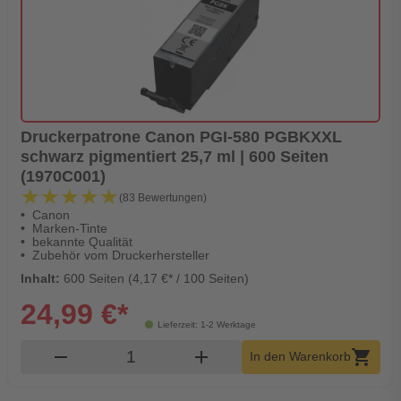
Druckerpatrone Canon PGI-580 PGBKXXL
schwarz pigmentiert 25,7 ml | 600 Seiten
(1970C001)
★★★★★
★★★★★
(83 Bewertungen)
Canon
Marken-Tinte
bekannte Qualität
Zubehör vom Druckerhersteller
Inhalt:
600 Seiten (4,17 €* / 100 Seiten)
24,99 €*
Lieferzeit: 1-2 Werktage
Produkt Warenkorb Menge
remove
add
shopping_cart
In den Warenkorb