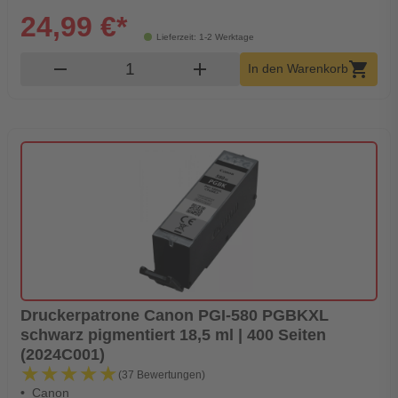
24,99 €*
Lieferzeit: 1-2 Werktage
Produkt Warenkorb Menge
remove
add
shopping_cart
In den Warenkorb
Druckerpatrone Canon PGI-580 PGBKXL
schwarz pigmentiert 18,5 ml | 400 Seiten
(2024C001)
★★★★★
★★★★★
(37 Bewertungen)
Canon