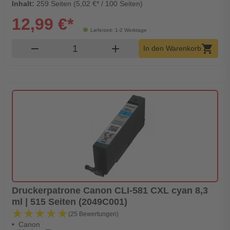
Inhalt:
259 Seiten (5,02 €* / 100 Seiten)
12,99 €*
Lieferzeit: 1-2 Werktage
Produkt Warenkorb Menge
remove
add
shopping_cart
In den Warenkorb
Druckerpatrone Canon CLI-581 CXL cyan 8,3
ml | 515 Seiten (2049C001)
★★★★★
★★★★★
(25 Bewertungen)
Canon