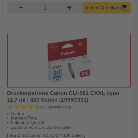
Produkt Warenkorb Menge
remove
add
shopping_cart
In den Warenkorb
Druckerpatrone Canon CLI-581 CXXL cyan
11,7 ml | 820 Seiten (1995C001)
★★★★★
★★★★★
(33 Bewertungen)
Canon
Marken-Tinte
bekannte Qualität
Zubehör vom Druckerhersteller
Inhalt:
920 Seiten (2,72 €* / 100 Seiten)