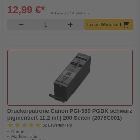
12,99 €*
Lieferzeit: 1-2 Werktage
Produkt Warenkorb Menge
remove
add
shopping_cart
In den Warenkorb
Druckerpatrone Canon PGI-580 PGBK schwarz
pigmentiert 11,2 ml | 200 Seiten (2078C001)
★★★★★
★★★★★
(32 Bewertungen)
Canon
Marken-Tinte