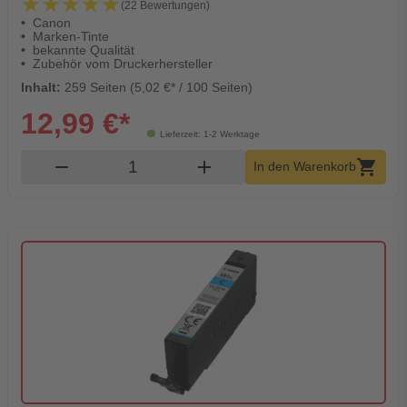
★★★★★
★★★★★
(22 Bewertungen)
Canon
Marken-Tinte
bekannte Qualität
Zubehör vom Druckerhersteller
Inhalt:
259 Seiten (5,02 €* / 100 Seiten)
12,99 €*
Lieferzeit: 1-2 Werktage
Produkt Warenkorb Menge
remove
add
shopping_cart
In den Warenkorb