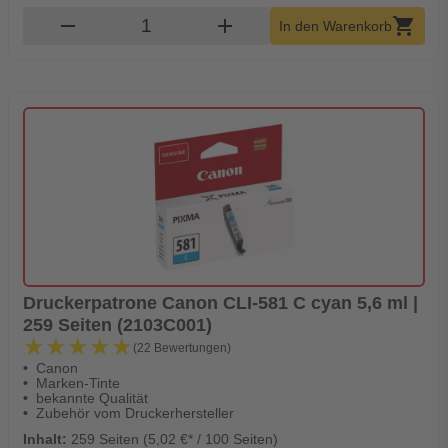
Produkt Warenkorb Menge
remove
add
shopping_cart
In den Warenkorb
Druckerpatrone Canon CLI-581 C cyan 5,6 ml |
259 Seiten (2103C001)
★★★★★
★★★★★
(22 Bewertungen)
Canon
Marken-Tinte
bekannte Qualität
Zubehör vom Druckerhersteller
Inhalt:
259 Seiten (5,02 €* / 100 Seiten)