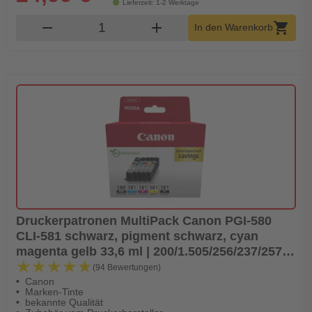
Lieferzeit: 1-2 Werktage
Produkt Warenkorb Menge
remove
add
shopping_cart
In den Warenkorb
Druckerpatronen MultiPack Canon PGI-580
CLI-581 schwarz, pigment schwarz, cyan
magenta gelb 33,6 ml | 200/1.505/256/237/257
★★★★★
★★★★★
Seiten (2078C007)
(94 Bewertungen)
Canon
Marken-Tinte
bekannte Qualität