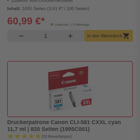
Zubehör vom Druckerhersteller
Inhalt:
1691 Seiten (3,61 €* / 100 Seiten)
60,99 €*
Lieferzeit: 1-3 Werktage
Produkt Warenkorb Menge
remove
add
shopping_cart
In den Warenkorb
Druckerpatrone Canon CLI-581 CXXL cyan
11,7 ml | 820 Seiten (1995C001)
★★★★★
★★★★★
(33 Bewertungen)