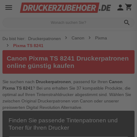
menu
person
shopping_cart
search
Canon
Pixma
Du bist hier:
Druckerpatronen
Pixma TS 8241
Canon Pixma TS 8241 Druckerpatronen
online günstig kaufen
Sie suchen nach
Druckerpatronen
, passend für Ihren
Canon
Pixma TS 8241
? Bei uns erhalten Sie 37 kompatible Produkte, die
optimal auf Ihren Tintenstrahldrucker abgestimmt sind. Wählen Sie
zwischen Original Druckerpatronen von Canon oder unserer
preiswerten Digital Revolution Alternative.
Finden Sie passende Tintenpatronen und
Toner für Ihren Drucker