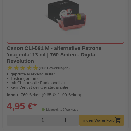
Canon CLI-581 M - alternative Patrone
'magenta' 13 ml | 760 Seiten - Digital
Revolution
★★★★★
★★★★★
(202 Bewertungen)
geprüfte Markenqualität
Testsieger Tinte
mit Chip = volle Funktionalität
kein Verlust der Gerätegarantie
Inhalt:
760 Seiten (0,65 €* / 100 Seiten)
4,95 €*
Lieferzeit: 1-2 Werktage
Produkt Warenkorb Menge
remove
add
shopping_cart
In den Warenkorb