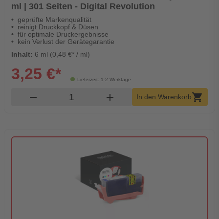
ml | 301 Seiten - Digital Revolution
geprüfte Markenqualität
reinigt Druckkopf & Düsen
für optimale Druckergebnisse
kein Verlust der Gerätegarantie
Inhalt:
6 ml (0,48 €* / ml)
3,25 €*
Lieferzeit: 1-2 Werktage
Produkt Warenkorb Menge
remove
add
shopping_cart
In den Warenkorb