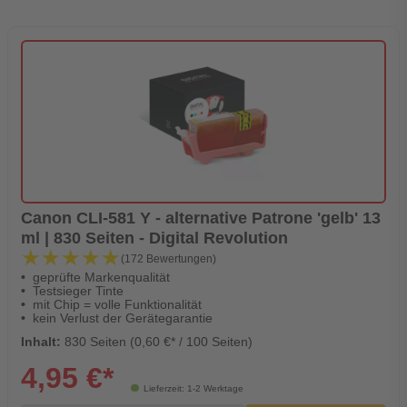
Canon CLI-581 Y - alternative Patrone 'gelb' 13
ml | 830 Seiten - Digital Revolution
★★★★★
★★★★★
(172 Bewertungen)
geprüfte Markenqualität
Testsieger Tinte
mit Chip = volle Funktionalität
kein Verlust der Gerätegarantie
Inhalt:
830 Seiten (0,60 €* / 100 Seiten)
4,95 €*
Lieferzeit: 1-2 Werktage