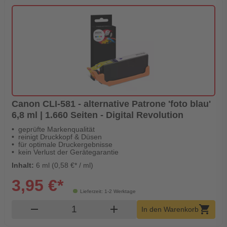
Canon CLI-581 - alternative Patrone 'foto blau'
6,8 ml | 1.660 Seiten - Digital Revolution
geprüfte Markenqualität
reinigt Druckkopf & Düsen
für optimale Druckergebnisse
kein Verlust der Gerätegarantie
Inhalt:
6 ml (0,58 €* / ml)
3,95 €*
Lieferzeit: 1-2 Werktage
Produkt Warenkorb Menge
remove
add
shopping_cart
In den Warenkorb