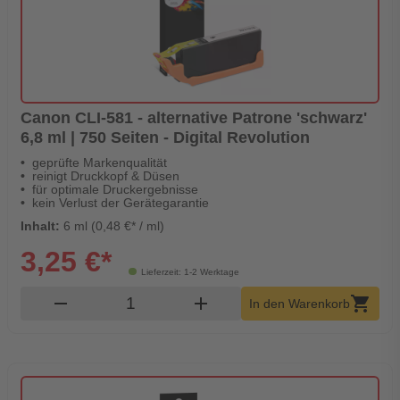
Canon CLI-581 - alternative Patrone 'schwarz'
6,8 ml | 750 Seiten - Digital Revolution
geprüfte Markenqualität
reinigt Druckkopf & Düsen
für optimale Druckergebnisse
kein Verlust der Gerätegarantie
Inhalt:
6 ml (0,48 €* / ml)
3,25 €*
Lieferzeit: 1-2 Werktage
Produkt Warenkorb Menge
remove
add
shopping_cart
In den Warenkorb