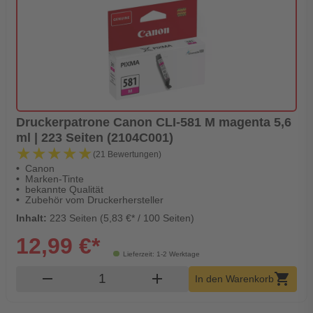
Druckerpatrone Canon CLI-581 M magenta 5,6
ml | 223 Seiten (2104C001)
★★★★★
★★★★★
(21 Bewertungen)
Canon
Marken-Tinte
bekannte Qualität
Zubehör vom Druckerhersteller
Inhalt:
223 Seiten (5,83 €* / 100 Seiten)
12,99 €*
Lieferzeit: 1-2 Werktage
Produkt Warenkorb Menge
remove
add
shopping_cart
In den Warenkorb