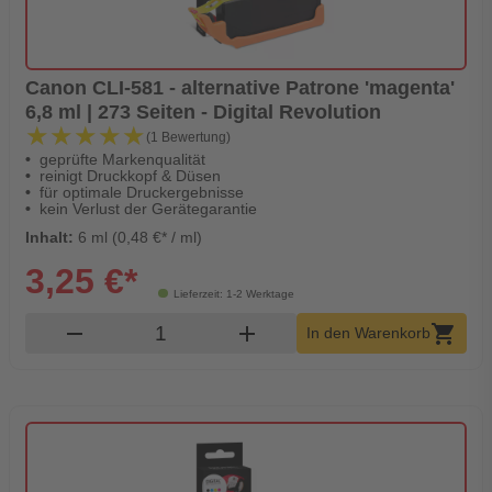
Canon CLI-581 - alternative Patrone 'magenta'
6,8 ml | 273 Seiten - Digital Revolution
★★★★★
★★★★★
(1 Bewertung)
geprüfte Markenqualität
reinigt Druckkopf & Düsen
für optimale Druckergebnisse
kein Verlust der Gerätegarantie
Inhalt:
6 ml (0,48 €* / ml)
3,25 €*
Lieferzeit: 1-2 Werktage
Produkt Warenkorb Menge
remove
add
shopping_cart
In den Warenkorb