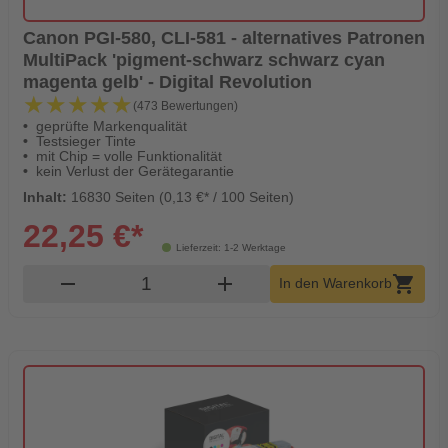
Canon PGI-580, CLI-581 - alternatives Patronen
MultiPack 'pigment-schwarz schwarz cyan
magenta gelb' - Digital Revolution
★★★★★
★★★★★
(473 Bewertungen)
geprüfte Markenqualität
Testsieger Tinte
mit Chip = volle Funktionalität
kein Verlust der Gerätegarantie
Inhalt:
16830 Seiten (0,13 €* / 100 Seiten)
22,25 €*
Lieferzeit: 1-2 Werktage
Produkt Warenkorb Menge
remove
add
shopping_cart
In den Warenkorb