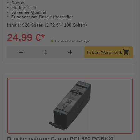
Canon
Marken-Tinte
bekannte Qualität
Zubehör vom Druckerhersteller
Inhalt:
920 Seiten (2,72 €* / 100 Seiten)
24,99 €*
Lieferzeit: 1-2 Werktage
Produkt Warenkorb Menge
remove
add
shopping_cart
In den Warenkorb
Druckerpatrone Canon PGI-580 PGBKXL