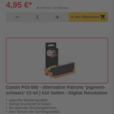
4,95 €*
Lieferzeit: 1-2 Werktage
Produkt Warenkorb Menge
remove
add
shopping_cart
In den Warenkorb
Canon PGI-580 - alternative Patrone 'pigment-
schwarz' 13 ml | 610 Seiten - Digital Revolution
geprüfte Markenqualität
reinigt Druckkopf & Düsen
für optimale Druckergebnisse
kein Verlust der Gerätegarantie