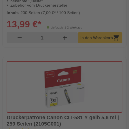
bekannte Qualität
Zubehör vom Druckerhersteller
Inhalt:
200 Seiten (7,00 €* / 100 Seiten)
13,99 €*
Lieferzeit: 1-2 Werktage
Produkt Warenkorb Menge
remove
add
shopping_cart
In den Warenkorb
Druckerpatrone Canon CLI-581 Y gelb 5,6 ml |
259 Seiten (2105C001)