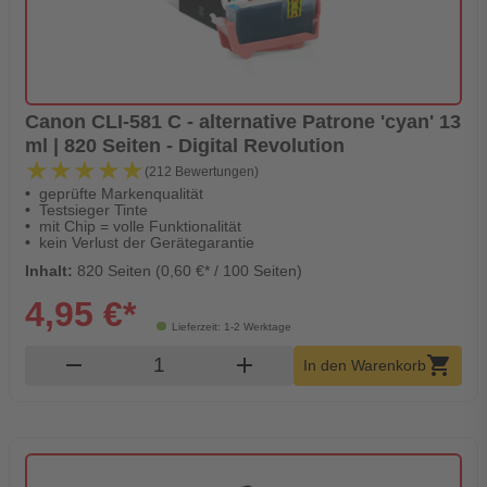
Canon CLI-581 C - alternative Patrone 'cyan' 13
ml | 820 Seiten - Digital Revolution
★★★★★
★★★★★
(212 Bewertungen)
geprüfte Markenqualität
Testsieger Tinte
mit Chip = volle Funktionalität
kein Verlust der Gerätegarantie
Inhalt:
820 Seiten (0,60 €* / 100 Seiten)
4,95 €*
Lieferzeit: 1-2 Werktage
Produkt Warenkorb Menge
remove
add
shopping_cart
In den Warenkorb