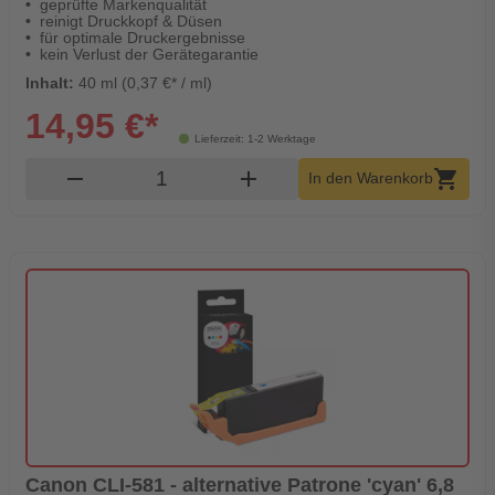
geprüfte Markenqualität
reinigt Druckkopf & Düsen
für optimale Druckergebnisse
kein Verlust der Gerätegarantie
Inhalt:
40 ml (0,37 €* / ml)
14,95 €*
Lieferzeit: 1-2 Werktage
Produkt Warenkorb Menge
remove
add
shopping_cart
In den Warenkorb
Canon CLI-581 - alternative Patrone 'cyan' 6,8