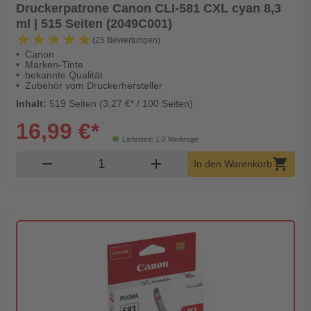
Druckerpatrone Canon CLI-581 CXL cyan 8,3
ml | 515 Seiten (2049C001)
★★★★★
★★★★★
(25 Bewertungen)
Canon
Marken-Tinte
bekannte Qualität
Zubehör vom Druckerhersteller
Inhalt:
519 Seiten (3,27 €* / 100 Seiten)
16,99 €*
Lieferzeit: 1-2 Werktage
Produkt Warenkorb Menge
remove
add
shopping_cart
In den Warenkorb