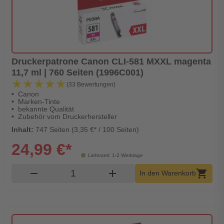
Druckerpatrone Canon CLI-581 MXXL magenta
11,7 ml | 760 Seiten (1996C001)
★★★★★
★★★★★
(33 Bewertungen)
Canon
Marken-Tinte
bekannte Qualität
Zubehör vom Druckerhersteller
Inhalt:
747 Seiten (3,35 €* / 100 Seiten)
24,99 €*
Lieferzeit: 1-2 Werktage
Produkt Warenkorb Menge
remove
add
shopping_cart
In den Warenkorb