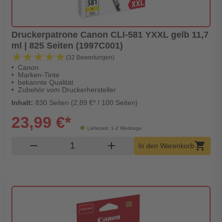
Druckerpatrone Canon CLI-581 YXXL gelb 11,7
ml | 825 Seiten (1997C001)
★★★★★
★★★★★
(32 Bewertungen)
Canon
Marken-Tinte
bekannte Qualität
Zubehör vom Druckerhersteller
Inhalt:
830 Seiten (2,89 €* / 100 Seiten)
23,99 €*
Lieferzeit: 1-2 Werktage
Produkt Warenkorb Menge
remove
add
shopping_cart
In den Warenkorb