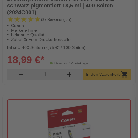
schwarz pigmentiert 18,5 ml | 400 Seiten
(2024C001)
★★★★★
★★★★★
(37 Bewertungen)
Canon
Marken-Tinte
bekannte Qualität
Zubehör vom Druckerhersteller
Inhalt:
400 Seiten (4,75 €* / 100 Seiten)
18,99 €*
Lieferzeit: 1-3 Werktage
Produkt Warenkorb Menge
remove
add
shopping_cart
In den Warenkorb