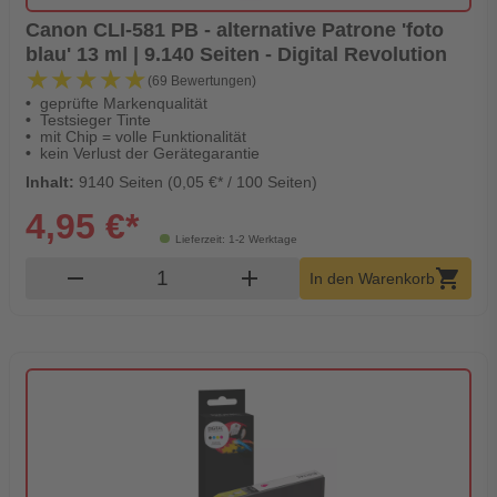
Canon CLI-581 PB - alternative Patrone 'foto
blau' 13 ml | 9.140 Seiten - Digital Revolution
★★★★★
★★★★★
(69 Bewertungen)
geprüfte Markenqualität
Testsieger Tinte
mit Chip = volle Funktionalität
kein Verlust der Gerätegarantie
Inhalt:
9140 Seiten (0,05 €* / 100 Seiten)
4,95 €*
Lieferzeit: 1-2 Werktage
Produkt Warenkorb Menge
remove
add
shopping_cart
In den Warenkorb