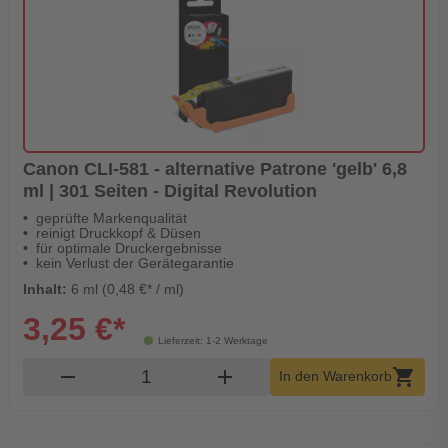
Canon CLI-581 - alternative Patrone 'gelb' 6,8
ml | 301 Seiten - Digital Revolution
geprüfte Markenqualität
reinigt Druckkopf & Düsen
für optimale Druckergebnisse
kein Verlust der Gerätegarantie
Inhalt:
6 ml (0,48 €* / ml)
3,25 €*
Lieferzeit: 1-2 Werktage
Produkt Warenkorb Menge
remove
add
shopping_cart
In den Warenkorb