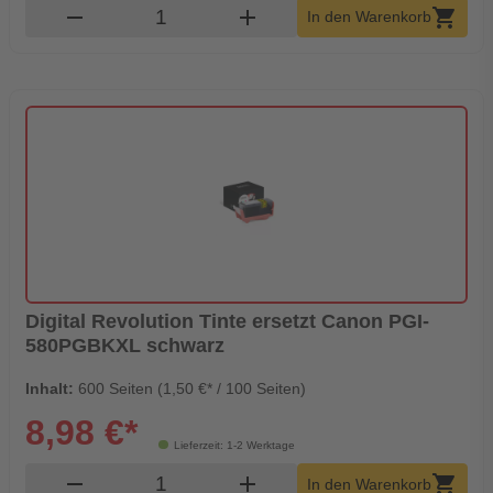
Produkt Warenkorb Menge
remove
add
shopping_cart
In den Warenkorb
Digital Revolution Tinte ersetzt Canon PGI-
580PGBKXL schwarz
Inhalt:
600 Seiten (1,50 €* / 100 Seiten)
8,98 €*
Lieferzeit: 1-2 Werktage
Produkt Warenkorb Menge
remove
add
shopping_cart
In den Warenkorb