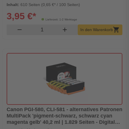
Inhalt:
610 Seiten (0,65 €* / 100 Seiten)
3,95 €*
Lieferzeit: 1-2 Werktage
Produkt Warenkorb Menge
remove
add
shopping_cart
In den Warenkorb
Canon PGI-580, CLI-581 - alternatives Patronen
MultiPack 'pigment-schwarz, schwarz cyan
magenta gelb' 40,2 ml | 1.829 Seiten - Digital
Revolution