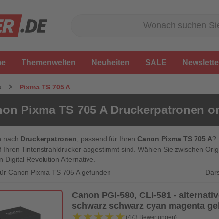
me
Themenwelten
Neuheiten
SALE
Newslette
a
Pixma TS 705 A
on Pixma TS 705 A Druckerpatronen on
n nach
Druckerpatronen
, passend für Ihren
Canon Pixma TS 705 A
? 
f Ihren Tintenstrahldrucker abgestimmt sind. Wählen Sie zwischen Or
n Digital Revolution Alternative.
Dars
 für Canon Pixma TS 705 A gefunden
Canon PGI-580, CLI-581 - alternati
schwarz schwarz cyan magenta gelb
★★★★★
★★★★★
(473 Bewertungen)