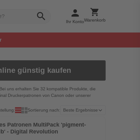
shopping_cart
person
search
Warenkorb
Ihr Konto
r
line günstig kaufen
Bei uns erhalten Sie 32 kompatible Produkte, die
iginal Druckerpatronen von Canon oder unserer
tellung:
Sortierung nach:
ves Patronen MultiPack 'pigment-
' - Digital Revolution