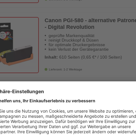
Canon PGI-580 - alternative Patron
- Digital Revolution
geprüfte Markenqualität
reinigt Druckkopf & Düsen
für optimale Druckergebnisse
kein Verlust der Gerätegarantie
Inhalt:
610 Seiten (0,65 €* / 100 Seiten)
Lieferzeit: 1-2 Werktage
Canon PGI-580, CLI-581 - alternati
schwarz, schwarz cyan magenta gelb'
Revolution
geprüfte Markenqualität
reinigt Druckkopf & Düsen
für optimale Druckergebnisse
kein Verlust der Gerätegarantie
Inhalt:
40 ml (0,37 €* / ml)