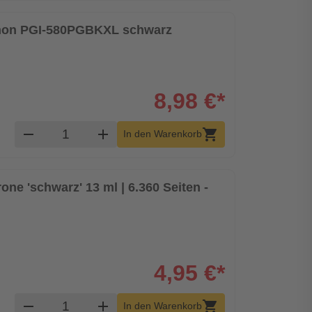
 Canon PGI-580PGBKXL schwarz
8,98 €*
Produkt Warenkorb Menge
remove
add
shopping_cart
In den Warenkorb
one 'schwarz' 13 ml | 6.360 Seiten -
4,95 €*
Produkt Warenkorb Menge
remove
add
shopping_cart
In den Warenkorb