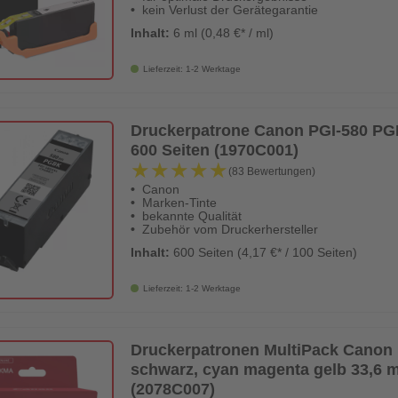
kein Verlust der Gerätegarantie
Inhalt:
6 ml (0,48 €* / ml)
Lieferzeit: 1-2 Werktage
Druckerpatrone Canon PGI-580 PGB
600 Seiten (1970C001)
★★★★★
★★★★★
(83 Bewertungen)
Canon
Marken-Tinte
bekannte Qualität
Zubehör vom Druckerhersteller
Inhalt:
600 Seiten (4,17 €* / 100 Seiten)
Lieferzeit: 1-2 Werktage
Druckerpatronen MultiPack Canon 
schwarz, cyan magenta gelb 33,6 ml
(2078C007)