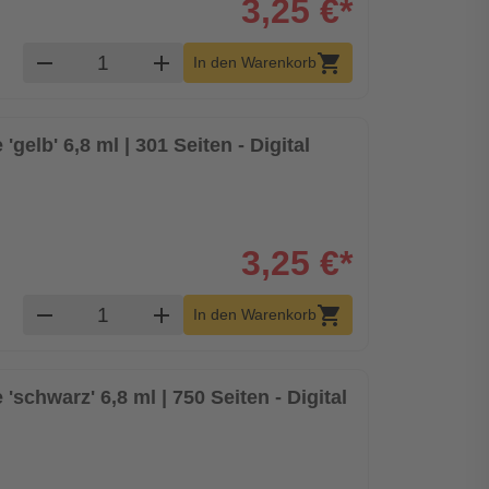
3,25 €*
Produkt Warenkorb Menge
remove
add
shopping_cart
In den Warenkorb
gelb' 6,8 ml | 301 Seiten - Digital
3,25 €*
Produkt Warenkorb Menge
remove
add
shopping_cart
In den Warenkorb
'schwarz' 6,8 ml | 750 Seiten - Digital