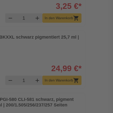
3,25 €*
Produkt Warenkorb Menge
remove
add
shopping_cart
In den Warenkorb
KXXL schwarz pigmentiert 25,7 ml |
24,99 €*
Produkt Warenkorb Menge
remove
add
shopping_cart
In den Warenkorb
PGI-580 CLI-581 schwarz, pigment
 | 200/1.505/256/237/257 Seiten