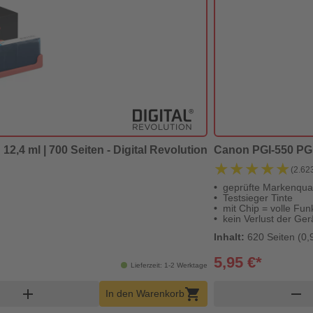
12,4 ml | 700 Seiten - Digital Revolution
Canon PGI-550 PGBK
★★★★★
★★★★★
(2.62
geprüfte Markenqual
Testsieger Tinte
mit Chip = volle Funk
kein Verlust der Ger
Inhalt:
620 Seiten (0,
5,95 €*
Lieferzeit: 1-2 Werktage
nkorb Menge
add
shopping_cart
remove
In den Warenkorb