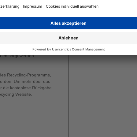
 Ergebnis sind durchgängig
gt für ozonfreies Drucken.
nsch noch Umwelt und
 weniger Teile benötigt
en von Canon ungefährlich.
 entsorgt werden.
 des Recycling-Programms,
werden. Um mehr über das
r die kostenlose Rückgabe
cycling Website.