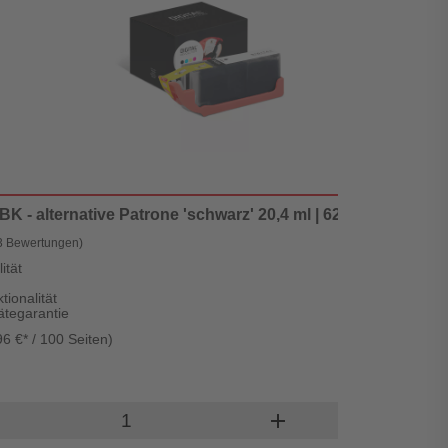
 - alternative Patrone 'schwarz' 20,4 ml | 620 Seiten - Digi
3 Bewertungen)
ität
tionalität
ätegarantie
96 €* / 100 Seiten)
L
Produkt Warenkorb Menge
add
In den