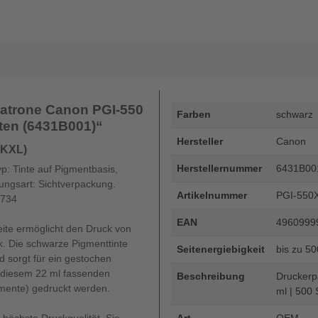
patrone Canon PGI-550
Farben
schwarz
ten (6431B001)“
Hersteller
Canon
BKXL)
Herstellernummer
6431B00
p: Tinte auf Pigmentbasis,
ngsart: Sichtverpackung.
Artikelnummer
PGI-550
4734
EAN
4960999
ite ermöglicht den Druck von
k. Die schwarze Pigmenttinte
Seitenergiebigkeit
bis zu 5
sorgt für ein gestochen
it diesem 22 ml fassenden
Beschreibung
Druckerp
umente) gedruckt werden.
ml | 500