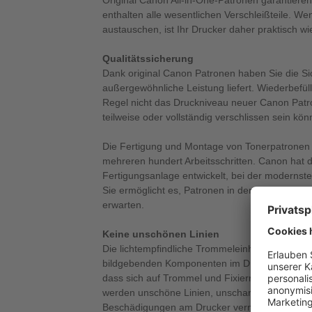
Original Canon All-in-One-Patronen garantieren
enthalten alle wesentlichen Verschleißteile. We
austauschen, ist Ihr Drucker daher praktisch wi
Qualitätssicherung
Dank original Canon Patronen haben Sie die Si
außergewöhnliche Leistung liefert. Wiederbefüll
Regel nicht das Druckniveau neuer Canon Patron
teilweise oder vollständig verschlissen sein kön
Die Fertigung und Montage von Tonerpatronen 
mehreren hundert Arbeitsschritten. Canon hat d
Fertigungsanlage entwickelt, bei der modernst
Sie ermöglicht es, Patronen in der Qualität zu 
erwarten.
Keine unschönen Linien
Die lichtempfindliche Trommeleinheit ist eine d
bildgebenden Komponenten im Drucker. Neue Ca
dass sich auf Trommel und Fixierrolle keine T
werden unschöne Linien, unscharfe oder graue
Beschädigungen am Drucker vermieden. Origina