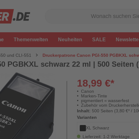
me
Themenwelten
Neuheiten
SALE
Newslette
550 und CLI-551
Druckerpatrone Canon PGI-550 PGBKXL schwar
0 PGBKXL schwarz 22 ml | 500 Seiten 
18,99 €*
Canon
Marken-Tinte
pigmentiert = wasserfest
Zubehör vom Druckerherstell
Inhalt:
500 Seiten (3,80 €* / 10
Varianten
XL Schwarz
Lieferzeit: 1-2 Werktage