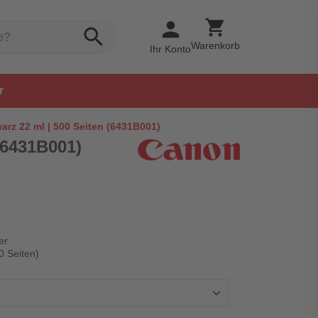
shopping_cart
person
search
Warenkorb
Ihr Konto
r
z 22 ml | 500 Seiten (6431B001)
(6431B001)
er
0 Seiten)