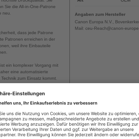
 höchste Druckqualität. Sie
Art
OEM
nn Sie die All-in-One-Patrone
e neu.
Angaben zum Hersteller
Canon Europa N.V., Bovenkerke
Mail: ceu-Reach@canon-europe
cherheit, dass jede Patrone
te Patronen erreichen in der
en, weil ihre Einbauteile
nen.
ist ein komplexer Vorgang mit
aher eine automatisierte
e Technik zum Einsatz kommt.
erstellen, die unsere Kunden
er empfindlichsten
non Patronen stellen sicher,
onerreste ansammeln. So
 Hintergründe sowie
l Canon Toner garantiert die