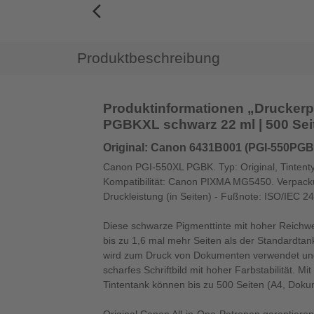
arrow_back_ios_new
Produktbeschreibung
Produktinformationen „Drucker
PGBKXL schwarz 22 ml | 500 Sei
Original: Canon 6431B001 (PGI-550PG
Canon PGI-550XL PGBK. Typ: Original, Tintenty
Kompatibilität: Canon PIXMA MG5450. Verpacku
Druckleistung (in Seiten) - Fußnote: ISO/IEC 2
Diese schwarze Pigmenttinte mit hoher Reichwe
bis zu 1,6 mal mehr Seiten als der Standardtan
wird zum Druck von Dokumenten verwendet und 
scharfes Schriftbild mit hoher Farbstabilität. M
Tintentank können bis zu 500 Seiten (A4, Dok