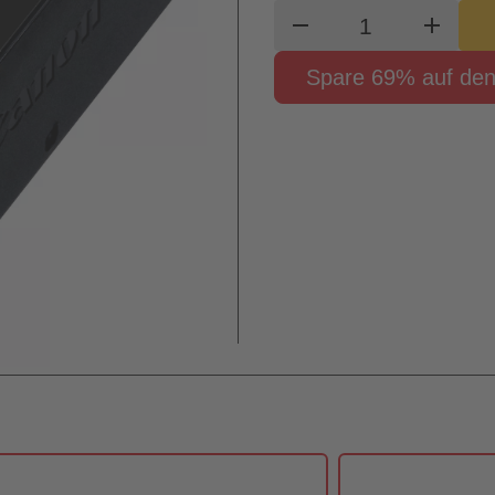
Produkt Waren
remove
add
Spare 69% auf den 