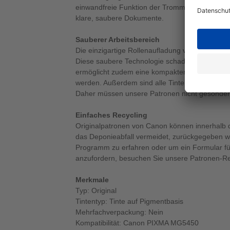
einwandfreie Funktion der Trommeleinheit. Das
klare, saubere Dokumente.
Sauberer Arbeitsbereich
Die einzigartige Rollenaufladung von Canon sor
Diese saubere Technologie schadet weder Me
ermöglicht zudem eine kompaktere Patrone, weil
werden. Außerdem sind alle Tinten und Patron
Daher müssen unsere Patronen nicht gesondert
Einfaches Recycling
Originalpatronen von Canon können innerhalb
das Deponieabfall vermeidet, zurückgegeben 
Programm zu erfahren oder um ein Formular fü
anzufordern, besuchen Sie unsere Patronen-Re
Merkmale
Typ: Original
Tintentyp: Tinte auf Pigmentbasis
Mehrfachverpackung: Nein
Kompatibilität: Canon PIXMA MG5450