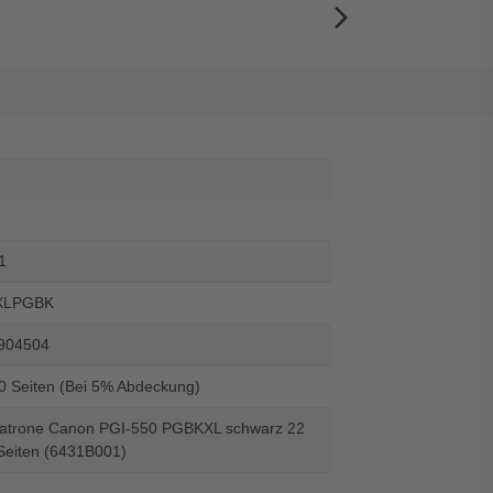
arrow_forward_ios
1
XLPGBK
904504
00 Seiten (Bei 5% Abdeckung)
atrone Canon PGI-550 PGBKXL schwarz 22
 Seiten (6431B001)