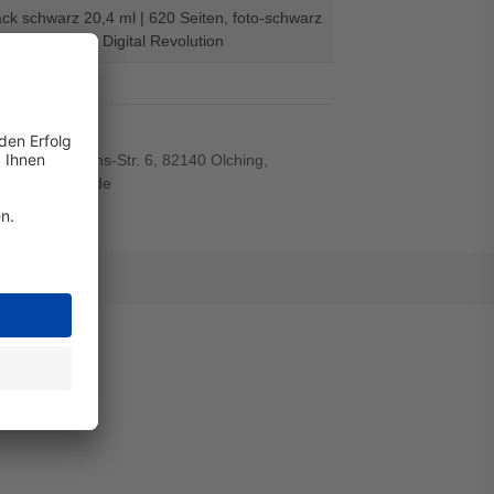
ck schwarz 20,4 ml | 620 Seiten, foto-schwarz
 5.000 Seiten - Digital Revolution
el
r-von-Siemens-Str. 6, 82140 Olching,
wiegand-gmbh.de