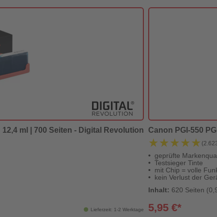
12,4 ml | 700 Seiten - Digital Revolution
Canon PGI-550 PGBK
★★★★★
★★★★★
(2.62
geprüfte Markenqual
Testsieger Tinte
mit Chip = volle Funk
kein Verlust der Ger
Inhalt:
620 Seiten (0,
5,95 €*
Lieferzeit: 1-2 Werktage