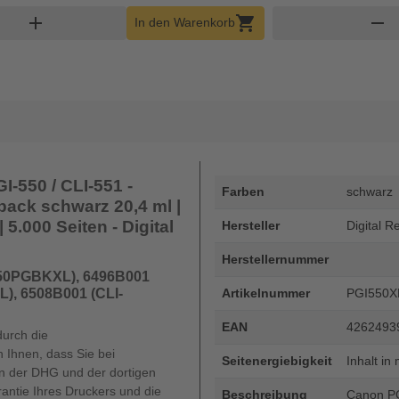
nkorb Menge
add
shopping_cart
remove
In den Warenkorb
-550 / CLI-551 -
Farben
schwarz
pack schwarz 20,4 ml |
 5.000 Seiten - Digital
Hersteller
Digital R
Herstellernummer
550PGBKXL), 6496B001
), 6508B001 (CLI-
Artikelnummer
PGI550X
EAN
4262493
durch die
 Ihnen, dass Sie bei
Seitenergiebigkeit
Inhalt in 
 der DHG und der dortigen
rantie Ihres Druckers und die
Beschreibung
Canon PGI