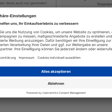
oder diese auch nur gemindert
Doppelpa
12,4 ml |
Art
kompatib
Angaben zum Hersteller
Wiegand & Partner GmbH, Werne
Deutschland, E-Mail: service@