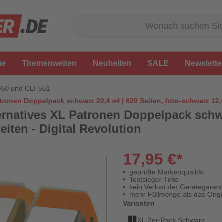
me
Themenwelten
Neuheiten
SALE
Newslette
550 und CLI-551
tronen Doppelpack schwarz 20,4 ml | 620 Seiten, foto-schwarz 12,4 
ernatives XL Patronen Doppelpack schwa
eiten - Digital Revolution
17,95 €*
geprüfte Markenqualität
Testsieger Tinte
kein Verlust der Gerätegarant
mehr Füllmenge als das Origi
Varianten
XL 2er-Pack Schwarz