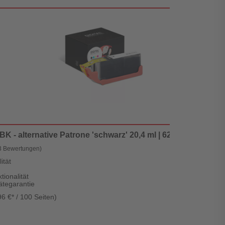
 - alternative Patrone 'schwarz' 20,4 ml | 620 Seiten - Digi
3 Bewertungen)
ität
tionalität
ätegarantie
96 €* / 100 Seiten)
L