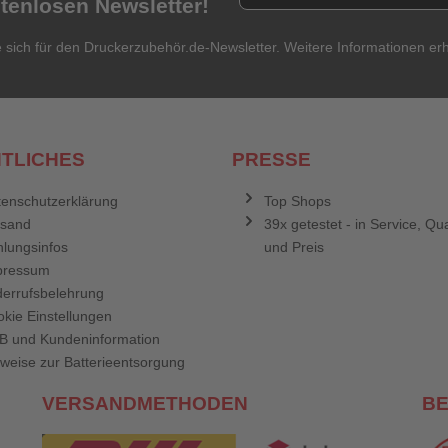
stenlosen Newsletter!
e sich für den Druckerzubehör.de-Newsletter. Weitere Informationen erh
TLICHES
PRESSE
enschutzerklärung
Top Shops
rsand
39x getestet - in Service, Qua
lungsinfos
und Preis
pressum
errufsbelehrung
kie Einstellungen
B und Kundeninformation
weise zur Batterieentsorgung
VERSANDMETHODEN
B