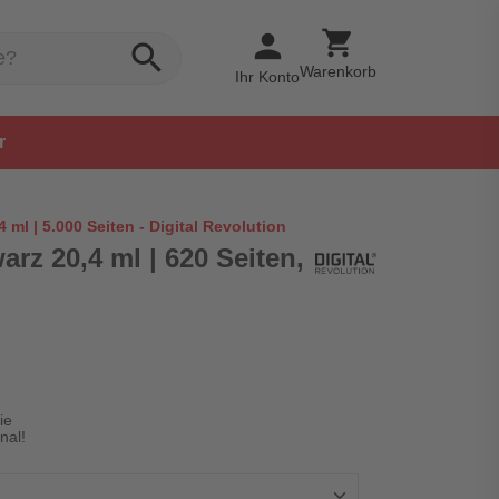
shopping_cart
person
search
Warenkorb
Ihr Konto
r
ml | 5.000 Seiten - Digital Revolution
rz 20,4 ml | 620 Seiten,
ie
nal!