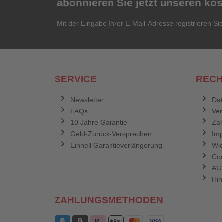
abonnieren Sie jetzt unseren ko
Mit der Eingabe Ihrer E-Mail-Adresse registrieren Si
SERVICE
RECH
Newsletter
Dat
FAQs
Ve
10 Jahre Garantie
Zah
Geld-Zurück-Versprechen
Im
Einhell Garantieverlängerung
Wid
Coo
AG
Hin
ZAHLUNGSMETHODEN