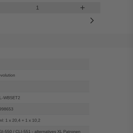
Produkt Warenkorb Menge
add
In den
arrow_forward_ios
evolution
L-WBSET2
998653
ml: 1 x 20,4 + 1 x 10,2
-550 / CLI-551 - alternatives XL Patronen