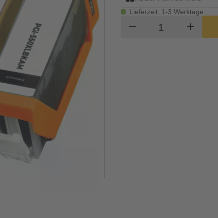
Lieferzeit: 1-3 Werktage
Produkt Waren
remove
add