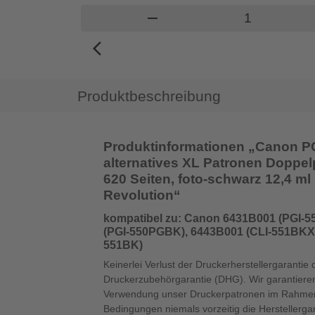
Produkt Ware
remove
arrow_back_ios_new
Produktbeschreibung
Produktinformationen „Canon PGI
alternatives XL Patronen Doppel
620 Seiten, foto-schwarz 12,4 ml |
Revolution“
kompatibel zu: Canon 6431B001 (PGI-
(PGI-550PGBK), 6443B001 (CLI-551BKXL
551BK)
Keinerlei Verlust der Druckerherstellergarantie 
Druckerzubehörgarantie (DHG). Wir garantieren
Verwendung unser Druckerpatronen im Rahmen
Bedingungen niemals vorzeitig die Herstellerga