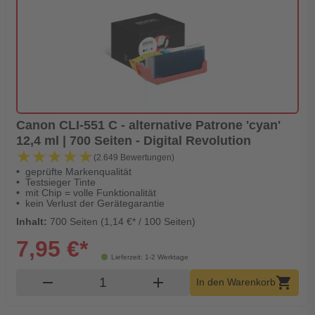
Canon CLI-551 C - alternative Patrone 'cyan'
12,4 ml | 700 Seiten - Digital Revolution
★★★★★
★★★★★
(2.649 Bewertungen)
geprüfte Markenqualität
Testsieger Tinte
mit Chip = volle Funktionalität
kein Verlust der Gerätegarantie
Inhalt:
700 Seiten (1,14 €* / 100 Seiten)
7,95 €*
Lieferzeit: 1-2 Werktage
Produkt Warenkorb Menge
remove
add
shopping_cart
In den Warenkorb