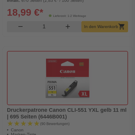
Inhalt:
670 Seiten (2,83 €* / 100 Seiten)
18,99 €*
Lieferzeit: 1-2 Werktage
Produkt Warenkorb Menge
remove
add
shopping_cart
In den Warenkorb
Druckerpatrone Canon CLI-551 YXL gelb 11 ml
| 695 Seiten (6446B001)
★★★★★
★★★★★
(90 Bewertungen)
Canon
Marken-Tinte