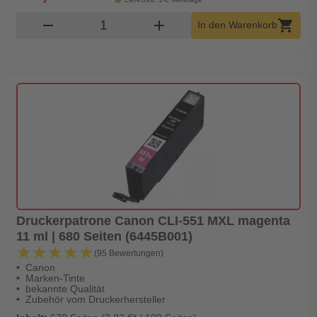
Produkt Warenkorb Menge
remove
add
shopping_cart
In den Warenkorb
Druckerpatrone Canon CLI-551 MXL magenta
11 ml | 680 Seiten (6445B001)
★★★★★
★★★★★
(95 Bewertungen)
Canon
Marken-Tinte
bekannte Qualität
Zubehör vom Druckerhersteller