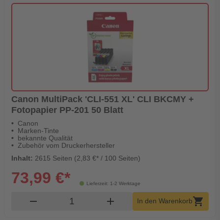
Canon MultiPack 'CLI-551 XL' CLI BKCMY +
Fotopapier PP-201 50 Blatt
Canon
Marken-Tinte
bekannte Qualität
Zubehör vom Druckerhersteller
Inhalt:
2615 Seiten (2,83 €* / 100 Seiten)
73,99 €*
Lieferzeit: 1-2 Werktage
Produkt Warenkorb Menge
remove
add
shopping_cart
In den Warenkorb