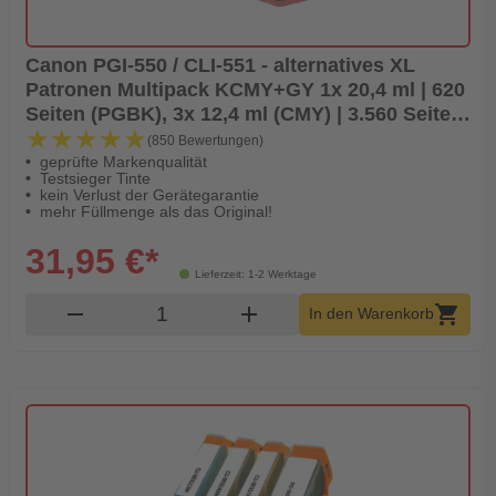
Canon PGI-550 / CLI-551 - alternatives XL
Patronen Multipack KCMY+GY 1x 20,4 ml | 620
Seiten (PGBK), 3x 12,4 ml (CMY) | 3.560 Seiten,
★★★★★
★★★★★
1x 3.350 Seiten (GY) - Digital Revolution
(850 Bewertungen)
geprüfte Markenqualität
Testsieger Tinte
kein Verlust der Gerätegarantie
mehr Füllmenge als das Original!
31,95 €*
Lieferzeit: 1-2 Werktage
Produkt Warenkorb Menge
remove
add
shopping_cart
In den Warenkorb