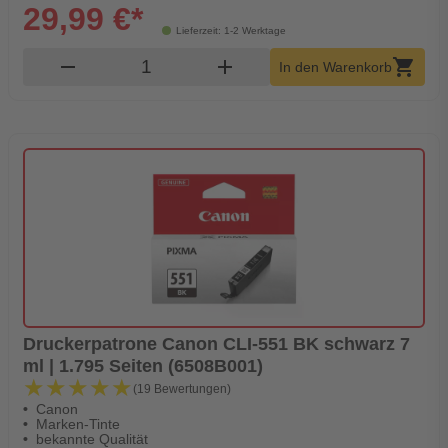
29,99 €*
Lieferzeit: 1-2 Werktage
Produkt Warenkorb Menge
remove
add
shopping_cart
In den Warenkorb
Druckerpatrone Canon CLI-551 BK schwarz 7
ml | 1.795 Seiten (6508B001)
★★★★★
★★★★★
(19 Bewertungen)
Canon
Marken-Tinte
bekannte Qualität