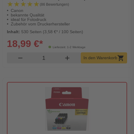
★★★★★
★★★★★
(86 Bewertungen)
Canon
bekannte Qualität
ideal für Fotodruck
Zubehör vom Druckerhersteller
Inhalt:
530 Seiten (3,58 €* / 100 Seiten)
18,99 €*
Lieferzeit: 1-2 Werktage
Produkt Warenkorb Menge
remove
add
shopping_cart
In den Warenkorb