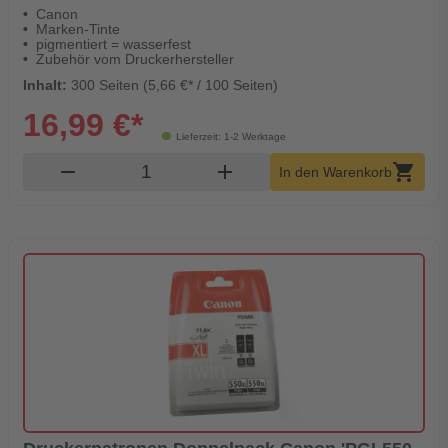
Canon
Marken-Tinte
pigmentiert = wasserfest
Zubehör vom Druckerhersteller
Inhalt:
300 Seiten (5,66 €* / 100 Seiten)
16,99 €*
Lieferzeit: 1-2 Werktage
Produkt Warenkorb Menge
remove
add
shopping_cart
In den Warenkorb