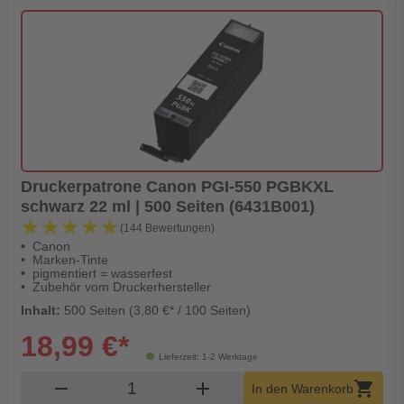
Druckerpatrone Canon PGI-550 PGBKXL
schwarz 22 ml | 500 Seiten (6431B001)
★★★★★
★★★★★
(144 Bewertungen)
Canon
Marken-Tinte
pigmentiert = wasserfest
Zubehör vom Druckerhersteller
Inhalt:
500 Seiten (3,80 €* / 100 Seiten)
18,99 €*
Lieferzeit: 1-2 Werktage
Produkt Warenkorb Menge
remove
add
shopping_cart
In den Warenkorb