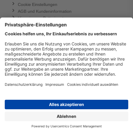
Cookie Einstellungen
AGB und Kundeninformation
Hinweise zur Batterieentsorgung
PRESSE
Top Shops
39x getestet - in Service, Qualität und Preis
UNTERNEHMEN
Kontakt
ZAHLUNGSMETHODEN
VERSANDMETHODEN