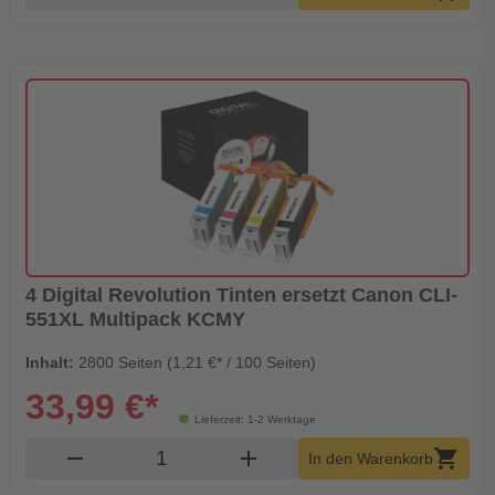
4 Digital Revolution Tinten ersetzt Canon CLI-
551XL Multipack KCMY
Inhalt:
2800 Seiten (1,21 €* / 100 Seiten)
33,99 €*
Lieferzeit: 1-2 Werktage
Produkt Warenkorb Menge
remove
add
shopping_cart
In den Warenkorb