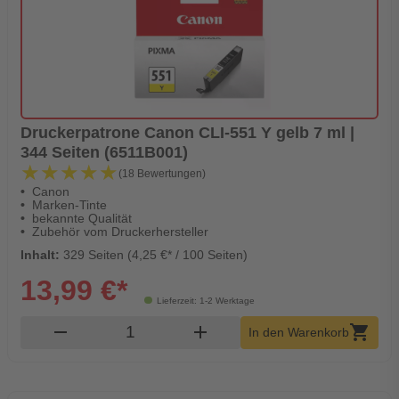
Druckerpatrone Canon CLI-551 Y gelb 7 ml |
344 Seiten (6511B001)
★★★★★
★★★★★
(18 Bewertungen)
Canon
Marken-Tinte
bekannte Qualität
Zubehör vom Druckerhersteller
Inhalt:
329 Seiten (4,25 €* / 100 Seiten)
13,99 €*
Lieferzeit: 1-2 Werktage
Produkt Warenkorb Menge
remove
add
shopping_cart
In den Warenkorb