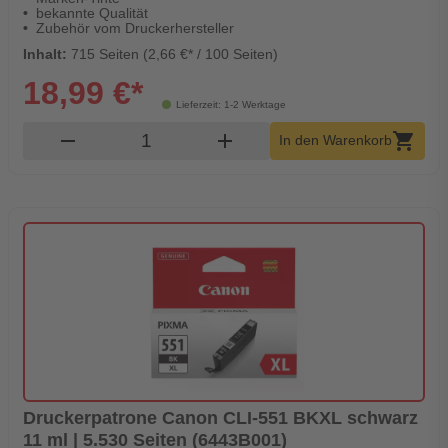
bekannte Qualität
Zubehör vom Druckerhersteller
Inhalt:
715 Seiten (2,66 €* / 100 Seiten)
18,99 €*
Lieferzeit: 1-2 Werktage
Produkt Warenkorb Menge
remove
add
shopping_cart
In den Warenkorb
Druckerpatrone Canon CLI-551 BKXL schwarz
11 ml | 5.530 Seiten (6443B001)