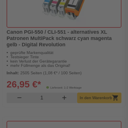
Canon PGI-550 / CLI-551 - alternatives XL
Patronen MultiPack schwarz cyan magenta
gelb - Digital Revolution
geprüfte Markenqualität
Testsieger Tinte
kein Verlust der Gerätegarantie
mehr Füllmenge als das Original!
Inhalt:
2505 Seiten (1,08 €* / 100 Seiten)
26,95 €*
Lieferzeit: 1-2 Werktage
Produkt Warenkorb Menge
remove
add
shopping_cart
In den Warenkorb