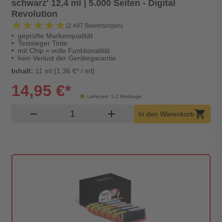
schwarz' 12,4 ml | 5.000 Seiten - Digital
Revolution
★★★★★
★★★★★
(2.497 Bewertungen)
geprüfte Markenqualität
Testsieger Tinte
mit Chip = volle Funktionalität
kein Verlust der Gerätegarantie
Inhalt:
11 ml (1,36 €* / ml)
14,95 €*
Lieferzeit: 1-2 Werktage
Produkt Warenkorb Menge
remove
add
shopping_cart
In den Warenkorb