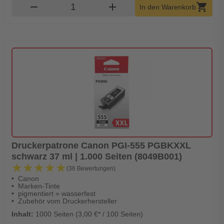
Produkt Warenkorb Menge
remove
add
shopping_cart
In den Warenkorb
Druckerpatrone Canon PGI-555 PGBKXXL
schwarz 37 ml | 1.000 Seiten (8049B001)
★★★★★
★★★★★
(36 Bewertungen)
Canon
Marken-Tinte
pigmentiert = wasserfest
Zubehör vom Druckerhersteller
Inhalt:
1000 Seiten (3,00 €* / 100 Seiten)