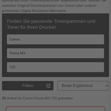
optimal auf Ihren Tintenstrahldrucker abgestimmt sind. Wählen Sie
zwischen Original Druckerpatronen von Canon oder unserer
preiswerten Digital Revolution Alternative.
Finden Sie passende Tintenpatronen und
Toner für Ihren Drucker
Preisreihenfolge
tune
Filtern
25
Artikel für Canon Pixma MX 725 gefunden