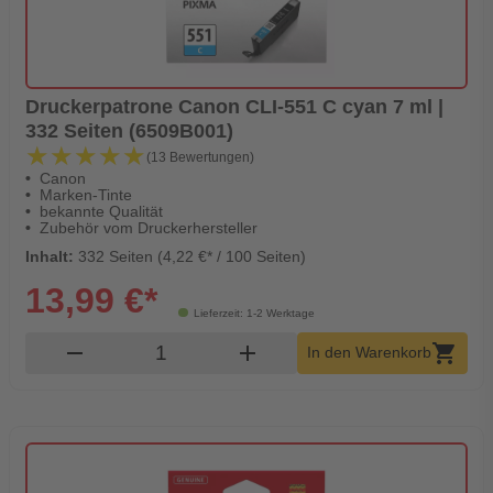
Druckerpatrone Canon CLI-551 C cyan 7 ml |
332 Seiten (6509B001)
★★★★★
★★★★★
(13 Bewertungen)
Canon
Marken-Tinte
bekannte Qualität
Zubehör vom Druckerhersteller
Inhalt:
332 Seiten (4,22 €* / 100 Seiten)
13,99 €*
Lieferzeit: 1-2 Werktage
Produkt Warenkorb Menge
remove
add
shopping_cart
In den Warenkorb