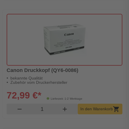
Canon Druckkopf (QY6-0086)
bekannte Qualität
Zubehör vom Druckerhersteller
72,99 €*
Lieferzeit: 1-2 Werktage
Produkt Warenkorb Menge
remove
add
shopping_cart
In den Warenkorb