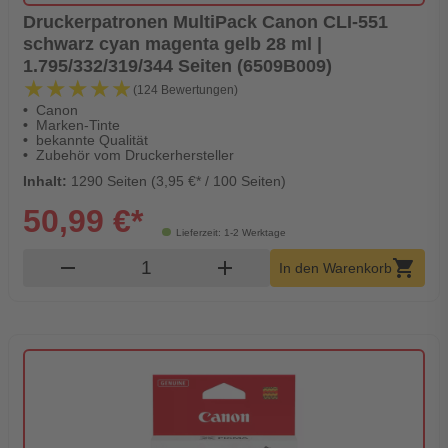
Druckerpatronen MultiPack Canon CLI-551
schwarz cyan magenta gelb 28 ml |
1.795/332/319/344 Seiten (6509B009)
★★★★★
★★★★★
(124 Bewertungen)
Canon
Marken-Tinte
bekannte Qualität
Zubehör vom Druckerhersteller
Inhalt:
1290 Seiten (3,95 €* / 100 Seiten)
50,99 €*
Lieferzeit: 1-2 Werktage
Produkt Warenkorb Menge
remove
add
shopping_cart
In den Warenkorb