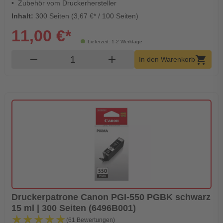
Zubehör vom Druckerhersteller
Inhalt:
300 Seiten (3,67 €* / 100 Seiten)
11,00 €*
Lieferzeit: 1-2 Werktage
Produkt Warenkorb Menge
remove
add
shopping_cart
In den Warenkorb
Druckerpatrone Canon PGI-550 PGBK schwarz
15 ml | 300 Seiten (6496B001)
★★★★★
★★★★★
(61 Bewertungen)