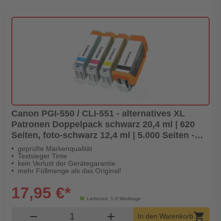
Canon PGI-550 / CLI-551 - alternatives XL
Patronen Doppelpack schwarz 20,4 ml | 620
Seiten, foto-schwarz 12,4 ml | 5.000 Seiten -
Digital Revolution
geprüfte Markenqualität
Testsieger Tinte
kein Verlust der Gerätegarantie
mehr Füllmenge als das Original!
17,95 €*
Lieferzeit: 1-3 Werktage
Produkt Warenkorb Menge
remove
add
shopping_cart
In den Warenkorb