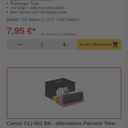
Testsieger Tinte
mit Chip = volle Funktionalität
kein Verlust der Gerätegarantie
Inhalt:
715 Seiten (1,11 €* / 100 Seiten)
7,95 €*
Lieferzeit: 1-2 Werktage
Produkt Warenkorb Menge
remove
add
shopping_cart
In den Warenkorb
Canon CLI-551 BK - alternative Patrone 'foto-