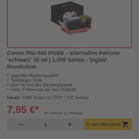
Canon PGI-555 PGBK - alternative Patrone
'schwarz' 35 ml | 1.000 Seiten - Digital
Revolution
geprüfte Markenqualität
Testsieger Tinte
kein Verlust der Gerätegarantie
mehr Füllmenge als das Original!
Inhalt:
1000 Seiten (0,79 €* / 100 Seiten)
7,95 €*
Lieferzeit: 1-2 Werktage
Produkt Warenkorb Menge
remove
add
shopping_cart
In den Warenkorb