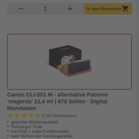
Produkt Warenkorb Menge
remove
add
shopping_cart
In den Warenkorb
Canon CLI-551 M - alternative Patrone
'magenta' 12,4 ml | 670 Seiten - Digital
Revolution
★★★★★
★★★★★
(2.581 Bewertungen)
geprüfte Markenqualität
Testsieger Tinte
mit Chip = volle Funktionalität
kein Verlust der Gerätegarantie