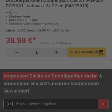
Druckerpatronen Doppelpack Canon 'PGI-550
PGBKXL' schwarz 2x 22 ml (6431B010)
Canon
Marken-Tinte
bekannte Qualität
Zubehör vom Druckerhersteller
Inhalt:
1000 Seiten (3,90 €* / 100 Seiten)
38,98 €*
Lieferzeit: 1-2 Werktage
Produkt Warenkorb Menge
remove
add
shopping_cart
In den Warenkorb
Verpassen Sie keine Schnäppchen mehr
&
abonnieren Sie jetzt unseren kostenlosen
Newsletter!
Newsletter E-Mail Adresse
keyboard_arrow_right