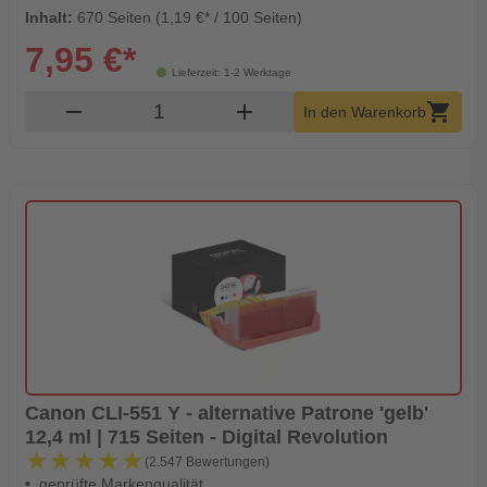
Inhalt:
670 Seiten (1,19 €* / 100 Seiten)
7,95 €*
Lieferzeit: 1-2 Werktage
Produkt Warenkorb Menge
remove
add
shopping_cart
In den Warenkorb
Canon CLI-551 Y - alternative Patrone 'gelb'
12,4 ml | 715 Seiten - Digital Revolution
★★★★★
★★★★★
(2.547 Bewertungen)
geprüfte Markenqualität