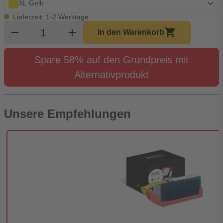
XL Gelb
Lieferzeit: 1-2 Werktage
Produkt Warenkorb Menge
remove
add
shopping_cart
In den Warenkorb
Spare 58% auf den Grundpreis mit
Alternativprodukt
Unsere Empfehlungen