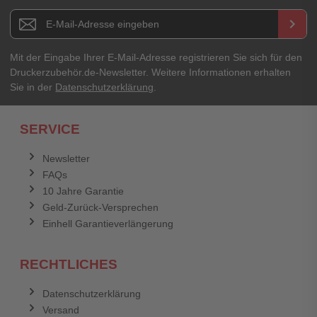
E-Mail-Adresse
Newsletter E-Mail Adresse
keyboard_arrow_right
Ihre Erfahrungen**
Ihr Passwort
Mit der Eingabe Ihrer E-Mail-Adresse registrieren Sie sich für den
Druckerzubehör.de-Newsletter. Weitere Informationen erhalten
Sie in der
Datenschutzerklärung
.
Ich habe mein Passwort vergessen.
SERVICE
Anmelden
Abbrechen
Newsletter
FAQs
Abbrechen
Bewertung abschicken
10 Jahre Garantie
Geld-Zurück-Versprechen
Einhell Garantieverlängerung
RECHTLICHES
Datenschutzerklärung
Versand