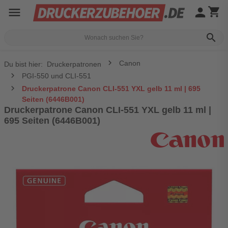
menu
person
shopping_cart
search
Canon
Du bist hier:
Druckerpatronen
PGI-550 und CLI-551
Druckerpatrone Canon CLI-551 YXL gelb 11 ml | 695
Seiten (6446B001)
Druckerpatrone Canon CLI-551 YXL gelb 11 ml |
695 Seiten (6446B001)