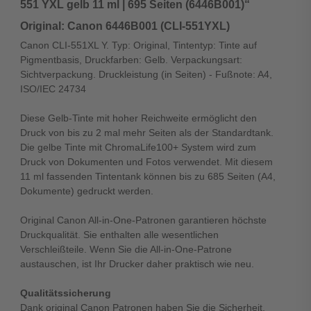
551 YXL gelb 11 ml | 695 Seiten (6446B001)“
Original: Canon 6446B001 (CLI-551YXL)
Canon CLI-551XL Y. Typ: Original, Tintentyp: Tinte auf
Pigmentbasis, Druckfarben: Gelb. Verpackungsart:
Sichtverpackung. Druckleistung (in Seiten) - Fußnote: A4,
ISO/IEC 24734
Diese Gelb-Tinte mit hoher Reichweite ermöglicht den
Druck von bis zu 2 mal mehr Seiten als der Standardtank.
Die gelbe Tinte mit ChromaLife100+ System wird zum
Druck von Dokumenten und Fotos verwendet. Mit diesem
11 ml fassenden Tintentank können bis zu 685 Seiten (A4,
Dokumente) gedruckt werden.
Original Canon All-in-One-Patronen garantieren höchste
Druckqualität. Sie enthalten alle wesentlichen
Verschleißteile. Wenn Sie die All-in-One-Patrone
austauschen, ist Ihr Drucker daher praktisch wie neu.
Qualitätssicherung
Dank original Canon Patronen haben Sie die Sicherheit,