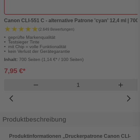
Canon CLI-551 C - alternative Patrone 'cyan' 12,4 ml | 700 
★★★★★
★★★★★
(2.649 Bewertungen)
geprüfte Markenqualität
Testsieger Tinte
mit Chip = volle Funktionalität
kein Verlust der Gerätegarantie
Inhalt:
700 Seiten (1,14 €* / 100 Seiten)
7,95 €*
Produkt Warenkorb Men
remove
add
arrow_back_ios_new
arrow_forward_ios
Produktbeschreibung
Produktinformationen „Druckerpatrone Canon CLI-