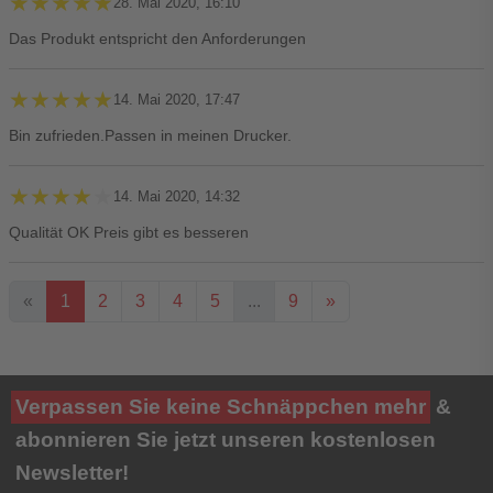
★★★★★
★★★★★
28. Mai 2020, 16:10
Das Produkt entspricht den Anforderungen
★★★★★
★★★★★
14. Mai 2020, 17:47
Bin zufrieden.Passen in meinen Drucker.
★★★★★
★★★★★
14. Mai 2020, 14:32
Qualität OK Preis gibt es besseren
«
1
2
3
4
5
...
9
»
Ihre Bewertung**
Verpassen Sie keine Schnäppchen mehr
&
★
★
★
★
★
abonnieren Sie jetzt unseren kostenlosen
Newsletter!
Titel**