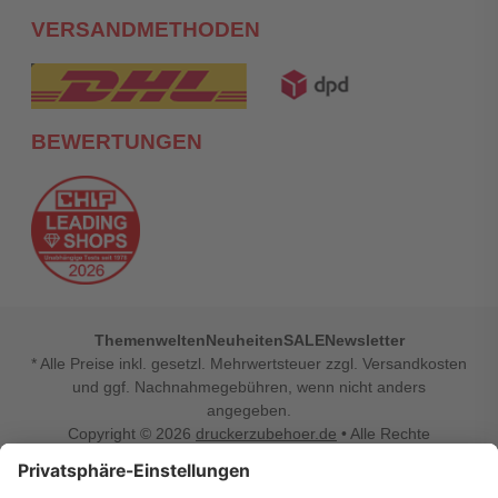
VERSANDMETHODEN
BEWERTUNGEN
Themenwelten
Neuheiten
SALE
Newsletter
* Alle Preise inkl. gesetzl. Mehrwertsteuer zzgl. Versandkosten
und ggf. Nachnahmegebühren, wenn nicht anders
angegeben.
Copyright © 2026
druckerzubehoer.de
• Alle Rechte
vorbehalten •
Impressum
•
Widerrufsbelehrung
Vertrag widerrufen