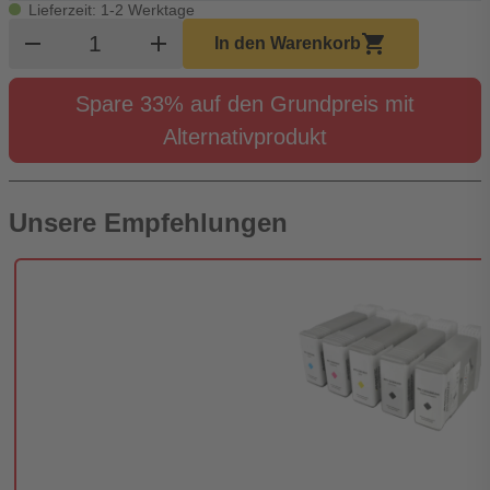
Lieferzeit: 1-2 Werktage
Produkt Warenkorb Menge
remove
add
shopping_cart
In den Warenkorb
Spare 33% auf den Grundpreis mit
Alternativprodukt
Unsere Empfehlungen