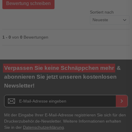
Bewertung schreiben
Sortiert nach
1 - 0
von
0
Bewertungen
Ihre Bewertung**
Verpassen Sie keine Schnäppchen mehr
&
★
★
★
★
★
abonnieren Sie jetzt unseren kostenlosen
Newsletter!
Titel**
E-Mail-Adresse
Newsletter E-Mail Adresse
keyboard_arrow_right
Ihre Erfahrungen**
Ihr Passwort
Mit der Eingabe Ihrer E-Mail-Adresse registrieren Sie sich für den
Druckerzubehör.de-Newsletter. Weitere Informationen erhalten
Sie in der
Datenschutzerklärung
.