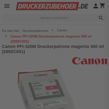
menu
person
shopping_cart
search
Canon
Du bist hier:
Druckerpatronen
Canon PFI-320M Druckerpatrone magenta 300 ml
(2892C001)
Canon PFI-320M Druckerpatrone magenta 300 ml
(2892C001)