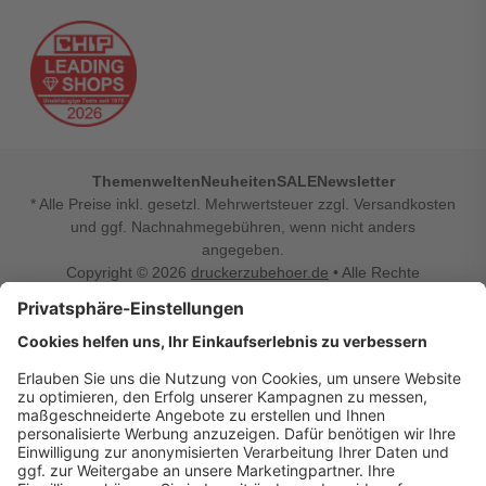
Themenwelten
Neuheiten
SALE
Newsletter
* Alle Preise inkl. gesetzl. Mehrwertsteuer zzgl. Versandkosten
und ggf. Nachnahmegebühren, wenn nicht anders
angegeben.
Copyright © 2026
druckerzubehoer.de
• Alle Rechte
vorbehalten •
Impressum
•
Widerrufsbelehrung
Vertrag widerrufen
Druckerzubehoer.de – preiswerte Qualität für Ihr Office
Sie sind auf der Suche nach dem passenden Druckerzubehör
oder Zubehör für das Büro, den Computer oder Ihr
Smartphone? Dann sind Sie bei Druckerzubehoer.de genau
richtig! Unser breites Sortiment bietet unter anderem Tinte
und Toner für alle gängigen Druckermodelle – großer sowie