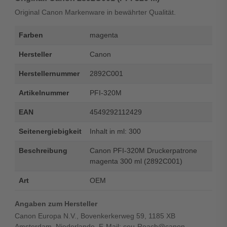
Original Canon Markenware in bewährter Qualität.
Farben
magenta
Hersteller
Canon
Herstellernummer
2892C001
Artikelnummer
PFI-320M
EAN
4549292112429
Seitenergiebigkeit
Inhalt in ml: 300
Beschreibung
Canon PFI-320M Druckerpatrone
magenta 300 ml (2892C001)
Art
OEM
Angaben zum Hersteller
Canon Europa N.V., Bovenkerkerweg 59, 1185 XB
Amsterdam, Niederlande, E-Mail: ceu-Reach@canon-