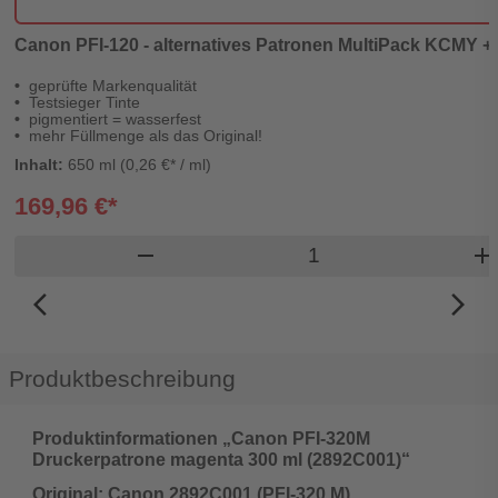
Canon PFI-120 - alternatives Patronen MultiPack KCMY + 
geprüfte Markenqualität
Testsieger Tinte
pigmentiert = wasserfest
mehr Füllmenge als das Original!
Inhalt:
650 ml (0,26 €* / ml)
169,96 €*
Produkt Warenkorb 
remove
add
arrow_back_ios_new
arrow_forward_ios
Produktbeschreibung
Produktinformationen „Canon PFI-320M
Druckerpatrone magenta 300 ml (2892C001)“
Original: Canon 2892C001 (PFI-320 M)