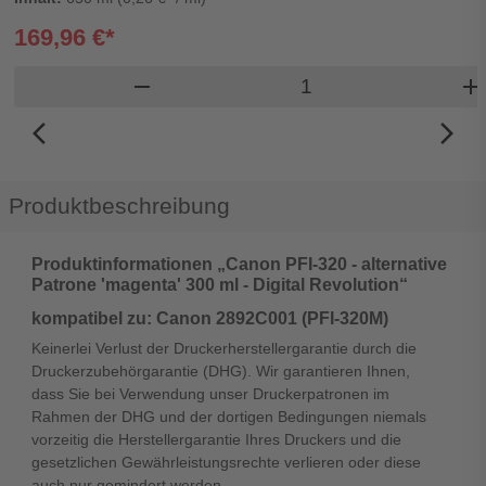
169,96 €*
Produkt Warenkorb 
remove
add
arrow_back_ios_new
arrow_forward_ios
Produktbeschreibung
Produktinformationen „Canon PFI-320 - alternative
Patrone 'magenta' 300 ml - Digital Revolution“
kompatibel zu: Canon 2892C001 (PFI-320M)
Keinerlei Verlust der Druckerherstellergarantie durch die
Druckerzubehörgarantie (DHG). Wir garantieren Ihnen,
dass Sie bei Verwendung unser Druckerpatronen im
Rahmen der DHG und der dortigen Bedingungen niemals
vorzeitig die Herstellergarantie Ihres Druckers und die
gesetzlichen Gewährleistungsrechte verlieren oder diese
auch nur gemindert werden.