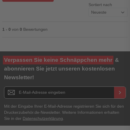
Sortiert nach
1 - 0
von
0
Bewertungen
Ihre Bewertung**
Verpassen Sie keine Schnäppchen mehr
&
★
★
★
★
★
abonnieren Sie jetzt unseren kostenlosen
Newsletter!
Titel**
E-Mail-Adresse
Newsletter E-Mail Adresse
keyboard_arrow_right
Ihre Erfahrungen**
Ihr Passwort
Mit der Eingabe Ihrer E-Mail-Adresse registrieren Sie sich für den
Druckerzubehör.de-Newsletter. Weitere Informationen erhalten
Sie in der
Datenschutzerklärung
.
Ich habe mein Passwort vergessen.