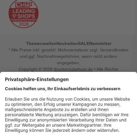
Themenwelten
Neuheiten
SALE
Newsletter
* Alle Preise inkl. gesetzl. Mehrwertsteuer zzgl. Versandkosten
und ggf. Nachnahmegebühren, wenn nicht anders
angegeben.
Copyright © 2026
druckerzubehoer.de
• Alle Rechte
vorbehalten •
Impressum
•
Widerrufsbelehrung
Vertrag widerrufen
Druckerzubehoer.de – preiswerte Qualität für Ihr Office
Sie sind auf der Suche nach dem passenden Druckerzubehör
oder Zubehör für das Büro, den Computer oder Ihr
Smartphone? Dann sind Sie bei Druckerzubehoer.de genau
richtig! Unser breites Sortiment bietet unter anderem Tinte
und Toner für alle gängigen Druckermodelle – großer sowie
kleiner Hersteller. Zugleich sind wir Ihr Online Fachhandel für
allerlei Elektro- und Bürozubehör. Sie möchten Ihr Büro