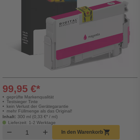
99,95 €*
geprüfte Markenqualität
Testsieger Tinte
kein Verlust der Gerätegarantie
mehr Füllmenge als das Original!
Inhalt:
300 ml (0,33 €* / ml)
Lieferzeit: 1-2 Werktage
Produkt Warenkorb Menge
remove
add
shopping_cart
In den Warenkorb