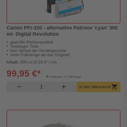
Canon PFI-320 - alternative Patrone 'cyan' 300
ml- Digital Revolution
geprüfte Markenqualität
Testsieger Tinte
kein Verlust der Gerätegarantie
mehr Füllmenge als das Original!
Inhalt:
300 ml (0,33 €* / ml)
99,95 €*
Lieferzeit: 1-2 Werktage
Produkt Warenkorb Menge
remove
add
shopping_cart
In den Warenkorb