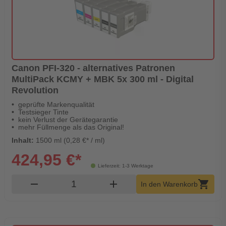
Canon PFI-320 - alternatives Patronen
MultiPack KCMY + MBK 5x 300 ml - Digital
Revolution
geprüfte Markenqualität
Testsieger Tinte
kein Verlust der Gerätegarantie
mehr Füllmenge als das Original!
Inhalt:
1500 ml (0,28 €* / ml)
424,95 €*
Lieferzeit: 1-3 Werktage
Produkt Warenkorb Menge
remove
add
shopping_cart
In den Warenkorb