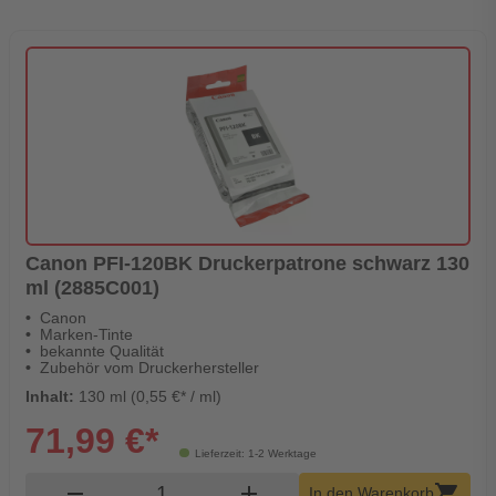
Canon PFI-120BK Druckerpatrone schwarz 130
ml (2885C001)
Canon
Marken-Tinte
bekannte Qualität
Zubehör vom Druckerhersteller
Inhalt:
130 ml (0,55 €* / ml)
71,99 €*
Lieferzeit: 1-2 Werktage
Produkt Warenkorb Menge
remove
add
shopping_cart
In den Warenkorb