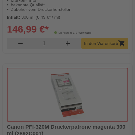
Marken-Tinte
bekannte Qualität
Zubehör vom Druckerhersteller
Inhalt:
300 ml (0,49 €* / ml)
146,99 €*
Lieferzeit: 1-2 Werktage
Produkt Warenkorb Menge
remove
add
shopping_cart
In den Warenkorb
Canon PFI-320M Druckerpatrone magenta 300
ml (2892C001)