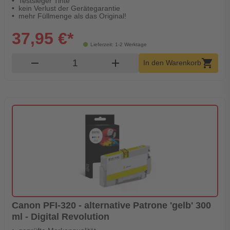
Testsieger Tinte
kein Verlust der Gerätegarantie
mehr Füllmenge als das Original!
37,95 €*
Lieferzeit: 1-2 Werktage
Produkt Warenkorb Menge
remove
add
shopping_cart
In den Warenkorb
Canon PFI-320 - alternative Patrone 'gelb' 300
ml - Digital Revolution