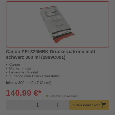
Canon PFI-320MBK Druckerpatrone matt
schwarz 300 ml (2889C001)
Canon
Marken-Tinte
bekannte Qualität
Zubehör vom Druckerhersteller
Inhalt:
300 ml (0,47 €* / ml)
140,99 €*
Lieferzeit: 1-2 Werktage
Produkt Warenkorb Menge
remove
add
shopping_cart
In den Warenkorb