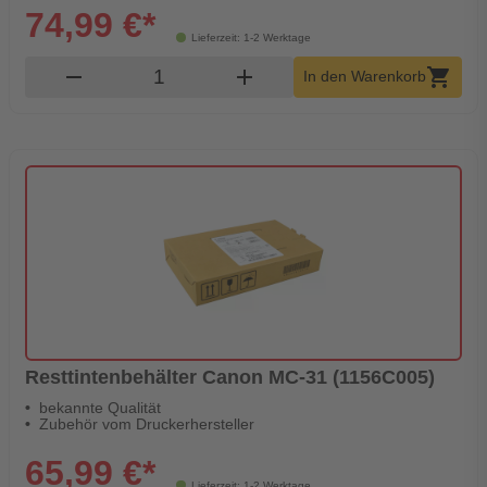
74,99 €*
Lieferzeit: 1-2 Werktage
Produkt Warenkorb Menge
remove
add
shopping_cart
In den Warenkorb
Resttintenbehälter Canon MC-31 (1156C005)
bekannte Qualität
Zubehör vom Druckerhersteller
65,99 €*
Lieferzeit: 1-2 Werktage