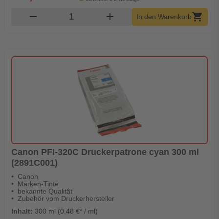
Produkt Warenkorb Menge
remove
add
shopping_cart
In den Warenkorb
Canon PFI-320C Druckerpatrone cyan 300 ml
(2891C001)
Canon
Marken-Tinte
bekannte Qualität
Zubehör vom Druckerhersteller
Inhalt:
300 ml (0,48 €* / ml)