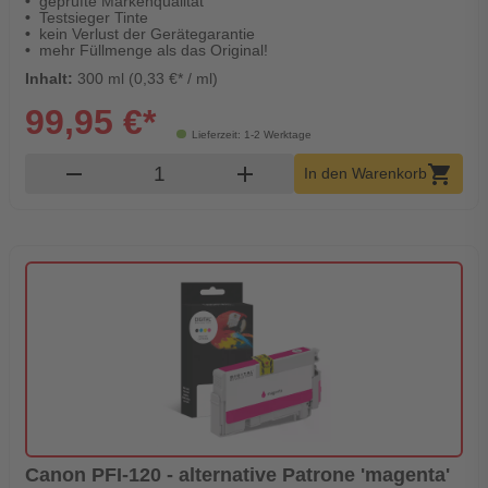
geprüfte Markenqualität
Testsieger Tinte
kein Verlust der Gerätegarantie
mehr Füllmenge als das Original!
Inhalt:
300 ml (0,33 €* / ml)
99,95 €*
Lieferzeit: 1-2 Werktage
Produkt Warenkorb Menge
remove
add
shopping_cart
In den Warenkorb
Canon PFI-120 - alternative Patrone 'magenta'