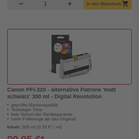
Produkt Warenkorb Menge
remove
add
shopping_cart
In den Warenkorb
Canon PFI-320 - alternative Patrone 'matt
schwarz' 300 ml - Digital Revolution
geprüfte Markenqualität
Testsieger Tinte
kein Verlust der Gerätegarantie
mehr Füllmenge als das Original!
Inhalt:
300 ml (0,33 €* / ml)