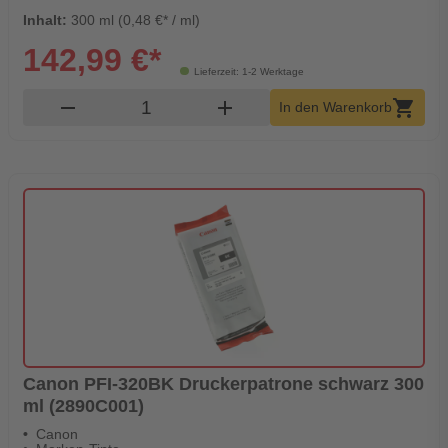
Inhalt:
300 ml (0,48 €* / ml)
142,99 €*
Lieferzeit: 1-2 Werktage
Produkt Warenkorb Menge
remove
add
shopping_cart
In den Warenkorb
Canon PFI-320BK Druckerpatrone schwarz 300
ml (2890C001)
Canon