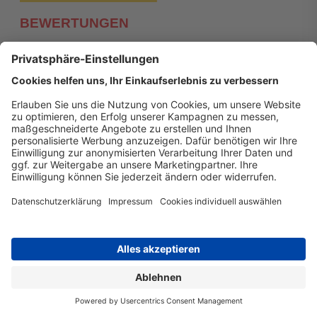
BEWERTUNGEN
Themenwelten
Neuheiten
SALE
Newsletter
* Alle Preise inkl. gesetzl. Mehrwertsteuer zzgl. Versandkosten
und ggf. Nachnahmegebühren, wenn nicht anders
angegeben.
Copyright © 2026
druckerzubehoer.de
• Alle Rechte
vorbehalten •
Impressum
•
Widerrufsbelehrung
Vertrag widerrufen
Druckerzubehoer.de – preiswerte Qualität für Ihr Office
Sie sind auf der Suche nach dem passenden Druckerzubehör
oder Zubehör für das Büro, den Computer oder Ihr
Smartphone? Dann sind Sie bei Druckerzubehoer.de genau