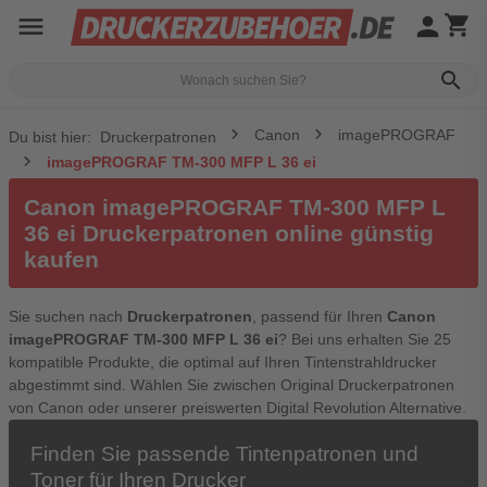
menu
person
shopping_cart
search
Canon
imagePROGRAF
Du bist hier:
Druckerpatronen
imagePROGRAF TM-300 MFP L 36 ei
Canon imagePROGRAF TM-300 MFP L
36 ei Druckerpatronen online günstig
kaufen
Sie suchen nach
Druckerpatronen
, passend für Ihren
Canon
imagePROGRAF TM-300 MFP L 36 ei
? Bei uns erhalten Sie 25
kompatible Produkte, die optimal auf Ihren Tintenstrahldrucker
abgestimmt sind. Wählen Sie zwischen Original Druckerpatronen
von Canon oder unserer preiswerten Digital Revolution Alternative.
Finden Sie passende Tintenpatronen und
Toner für Ihren Drucker