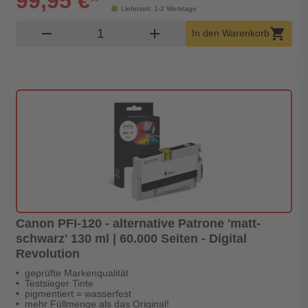
99,95 €*
Lieferzeit: 1-2 Werktage
Produkt Warenkorb Menge
remove
add
shopping_cart
In den Warenkorb
Canon PFI-120 - alternative Patrone 'matt-
schwarz' 130 ml | 60.000 Seiten - Digital
Revolution
geprüfte Markenqualität
Testsieger Tinte
pigmentiert = wasserfest
mehr Füllmenge als das Original!