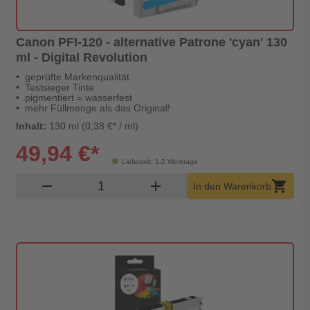
Canon PFI-120 - alternative Patrone 'cyan' 130
ml - Digital Revolution
geprüfte Markenqualität
Testsieger Tinte
pigmentiert = wasserfest
mehr Füllmenge als das Original!
Inhalt:
130 ml (0,38 €* / ml)
49,94 €*
Lieferzeit: 1-2 Werktage
Produkt Warenkorb Menge
remove
add
shopping_cart
In den Warenkorb