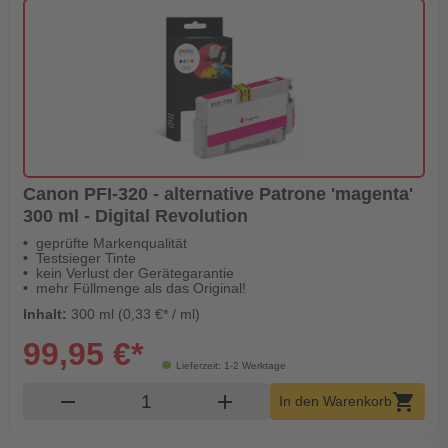
Canon PFI-320 - alternative Patrone 'magenta'
300 ml - Digital Revolution
geprüfte Markenqualität
Testsieger Tinte
kein Verlust der Gerätegarantie
mehr Füllmenge als das Original!
Inhalt:
300 ml (0,33 €* / ml)
99,95 €*
Lieferzeit: 1-2 Werktage
Produkt Warenkorb Menge
remove
add
shopping_cart
In den Warenkorb