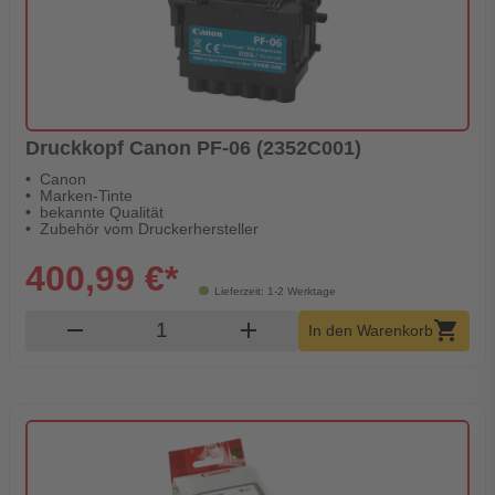
Druckkopf Canon PF-06 (2352C001)
Canon
Marken-Tinte
bekannte Qualität
Zubehör vom Druckerhersteller
400,99 €*
Lieferzeit: 1-2 Werktage
Produkt Warenkorb Menge
remove
add
shopping_cart
In den Warenkorb