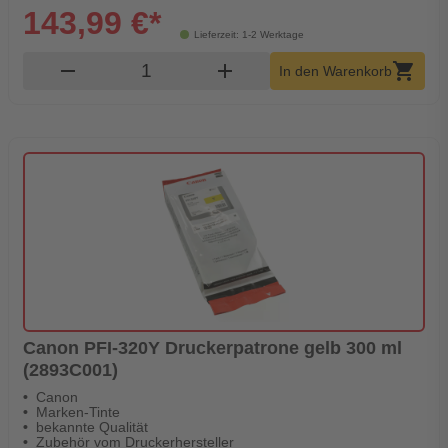
143,99 €*
Lieferzeit: 1-2 Werktage
Produkt Warenkorb Menge
remove
add
shopping_cart
In den Warenkorb
Canon PFI-320Y Druckerpatrone gelb 300 ml
(2893C001)
Canon
Marken-Tinte
bekannte Qualität
Zubehör vom Druckerhersteller