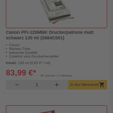
Canon PFI-120MBK Druckerpatrone matt
schwarz 130 ml (2884C001)
Canon
Marken-Tinte
bekannte Qualität
Zubehör vom Druckerhersteller
Inhalt:
130 ml (0,65 €* / ml)
83,99 €*
Lieferzeit: 1-2 Werktage
Produkt Warenkorb Menge
remove
add
shopping_cart
In den Warenkorb