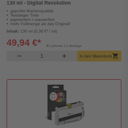
130 ml - Digital Revolution
geprüfte Markenqualität
Testsieger Tinte
pigmentiert = wasserfest
mehr Füllmenge als das Original!
Inhalt:
130 ml (0,38 €* / ml)
49,94 €*
Lieferzeit: 1-2 Werktage
Produkt Warenkorb Menge
remove
add
shopping_cart
In den Warenkorb