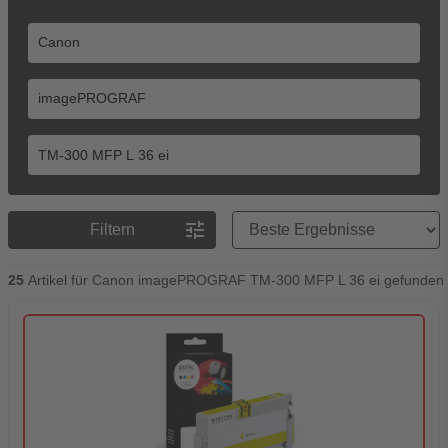
Preisreihenfolge
tune
Filtern
25
Artikel für Canon imagePROGRAF TM-300 MFP L 36 ei gefunden