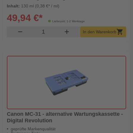
Inhalt:
130 ml (0,38 €* / ml)
49,94 €*
Lieferzeit: 1-2 Werktage
Produkt Warenkorb Menge
remove
add
shopping_cart
In den Warenkorb
Canon MC-31 - alternative Wartungskassette -
Digital Revolution
geprüfte Markenqualität