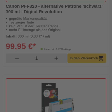
Canon PFI-320 - alternative Patrone 'schwarz'
300 ml - Digital Revolution
geprüfte Markenqualität
Testsieger Tinte
kein Verlust der Gerätegarantie
mehr Füllmenge als das Original!
Inhalt:
300 ml (0,33 €* / ml)
99,95 €*
Lieferzeit: 1-2 Werktage
Produkt Warenkorb Menge
remove
add
shopping_cart
In den Warenkorb