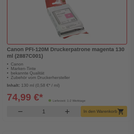
Canon PFI-120M Druckerpatrone magenta 130
ml (2887C001)
Canon
Marken-Tinte
bekannte Qualität
Zubehör vom Druckerhersteller
Inhalt:
130 ml (0,58 €* / ml)
74,99 €*
Lieferzeit: 1-2 Werktage
Produkt Warenkorb Menge
remove
add
shopping_cart
In den Warenkorb