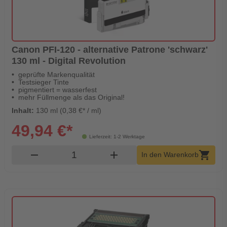
Canon PFI-120 - alternative Patrone 'schwarz'
130 ml - Digital Revolution
geprüfte Markenqualität
Testsieger Tinte
pigmentiert = wasserfest
mehr Füllmenge als das Original!
Inhalt:
130 ml (0,38 €* / ml)
49,94 €*
Lieferzeit: 1-2 Werktage
Produkt Warenkorb Menge
remove
add
shopping_cart
In den Warenkorb