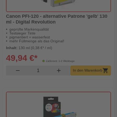
Canon PFI-120 - alternative Patrone 'gelb' 130
ml - Digital Revolution
geprüfte Markenqualität
Testsieger Tinte
pigmentiert = wasserfest
mehr Füllmenge als das Original!
Inhalt:
130 ml (0,38 €* / ml)
49,94 €*
Lieferzeit: 1-2 Werktage
Produkt Warenkorb Menge
remove
add
shopping_cart
In den Warenkorb