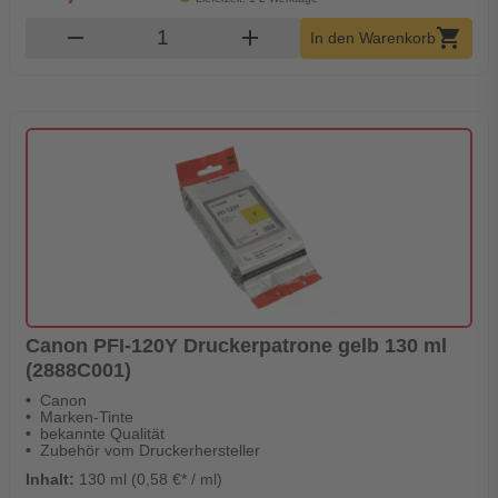
Produkt Warenkorb Menge
remove
add
shopping_cart
In den Warenkorb
Canon PFI-120Y Druckerpatrone gelb 130 ml
(2888C001)
Canon
Marken-Tinte
bekannte Qualität
Zubehör vom Druckerhersteller
Inhalt:
130 ml (0,58 €* / ml)