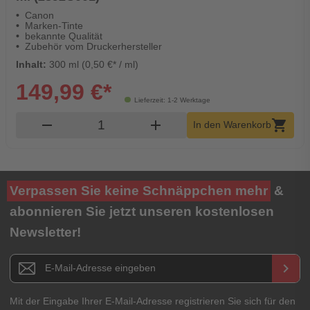
Canon
Marken-Tinte
bekannte Qualität
Zubehör vom Druckerhersteller
Inhalt:
300 ml (0,50 €* / ml)
149,99 €*
Lieferzeit: 1-2 Werktage
Produkt Warenkorb Menge
remove
add
shopping_cart
In den Warenkorb
Verpassen Sie keine Schnäppchen mehr
&
abonnieren Sie jetzt unseren kostenlosen
Newsletter!
Newsletter E-Mail Adresse
keyboard_arrow_right
Mit der Eingabe Ihrer E-Mail-Adresse registrieren Sie sich für den