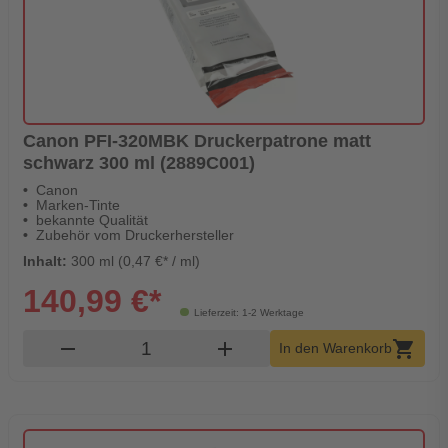
Canon PFI-320MBK Druckerpatrone matt
schwarz 300 ml (2889C001)
Canon
Marken-Tinte
bekannte Qualität
Zubehör vom Druckerhersteller
Inhalt:
300 ml (0,47 €* / ml)
140,99 €*
Lieferzeit: 1-2 Werktage
Produkt Warenkorb Menge
remove
add
shopping_cart
In den Warenkorb