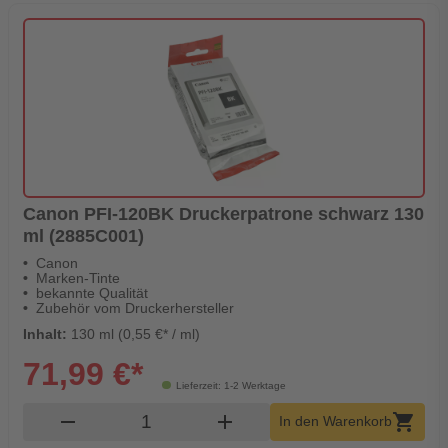
Canon PFI-120BK Druckerpatrone schwarz 130
ml (2885C001)
Canon
Marken-Tinte
bekannte Qualität
Zubehör vom Druckerhersteller
Inhalt:
130 ml (0,55 €* / ml)
71,99 €*
Lieferzeit: 1-2 Werktage
Produkt Warenkorb Menge
remove
add
shopping_cart
In den Warenkorb