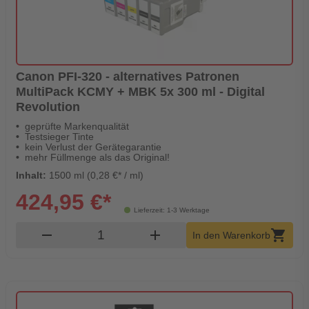
Canon PFI-320 - alternatives Patronen
MultiPack KCMY + MBK 5x 300 ml - Digital
Revolution
geprüfte Markenqualität
Testsieger Tinte
kein Verlust der Gerätegarantie
mehr Füllmenge als das Original!
Inhalt:
1500 ml (0,28 €* / ml)
424,95 €*
Lieferzeit: 1-3 Werktage
Produkt Warenkorb Menge
remove
add
shopping_cart
In den Warenkorb