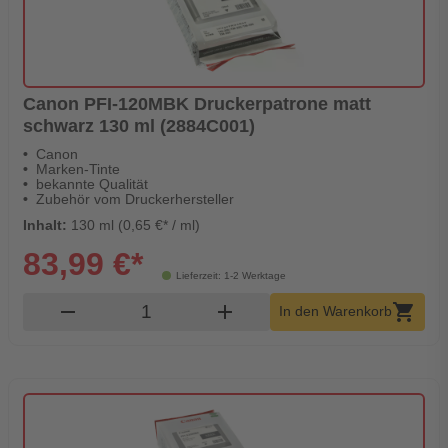
Canon PFI-120MBK Druckerpatrone matt
schwarz 130 ml (2884C001)
Canon
Marken-Tinte
bekannte Qualität
Zubehör vom Druckerhersteller
Inhalt:
130 ml (0,65 €* / ml)
83,99 €*
Lieferzeit: 1-2 Werktage
Produkt Warenkorb Menge
remove
add
shopping_cart
In den Warenkorb