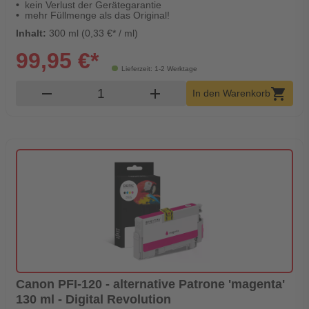
kein Verlust der Gerätegarantie
mehr Füllmenge als das Original!
Inhalt:
300 ml (0,33 €* / ml)
99,95 €*
Lieferzeit: 1-2 Werktage
Produkt Warenkorb Menge
remove
add
shopping_cart
In den Warenkorb
Canon PFI-120 - alternative Patrone 'magenta'
130 ml - Digital Revolution