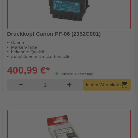
Druckkopf Canon PF-06 (2352C001)
Canon
Marken-Tinte
bekannte Qualität
Zubehör vom Druckerhersteller
400,99 €*
Lieferzeit: 1-2 Werktage
Produkt Warenkorb Menge
remove
add
shopping_cart
In den Warenkorb