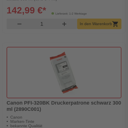
142,99 €*
Lieferzeit: 1-2 Werktage
Produkt Warenkorb Menge
remove
add
shopping_cart
In den Warenkorb
Canon PFI-320BK Druckerpatrone schwarz 300
ml (2890C001)
Canon
Marken-Tinte
bekannte Qualität