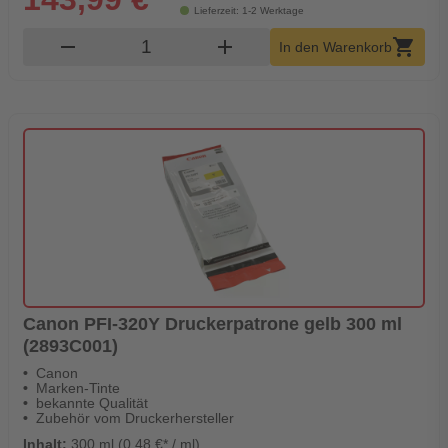
Lieferzeit: 1-2 Werktage
Produkt Warenkorb Menge
remove
add
shopping_cart
In den Warenkorb
Canon PFI-320Y Druckerpatrone gelb 300 ml
(2893C001)
Canon
Marken-Tinte
bekannte Qualität
Zubehör vom Druckerhersteller
Inhalt:
300 ml (0,48 €* / ml)