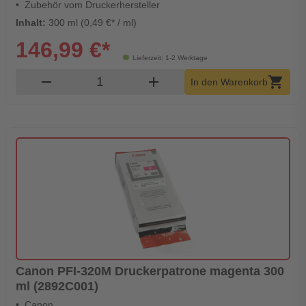
Zubehör vom Druckerhersteller
Inhalt:
300 ml (0,49 €* / ml)
146,99 €*
Lieferzeit: 1-2 Werktage
Produkt Warenkorb Menge
remove
add
shopping_cart
In den Warenkorb
Canon PFI-320M Druckerpatrone magenta 300
ml (2892C001)
Canon