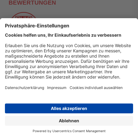
BEWERTUNGEN
Themenwelten
Neuheiten
SALE
Newsletter
* Alle Preise inkl. gesetzl. Mehrwertsteuer zzgl. Versandkosten
und ggf. Nachnahmegebühren, wenn nicht anders
angegeben.
Copyright © 2026
druckerzubehoer.de
• Alle Rechte
vorbehalten •
Impressum
•
Widerrufsbelehrung
Vertrag widerrufen
Druckerzubehoer.de – preiswerte Qualität für Ihr Office
Sie sind auf der Suche nach dem passenden Druckerzubehör
oder Zubehör für das Büro, den Computer oder Ihr
Smartphone? Dann sind Sie bei Druckerzubehoer.de genau
richtig! Unser breites Sortiment bietet unter anderem Tinte