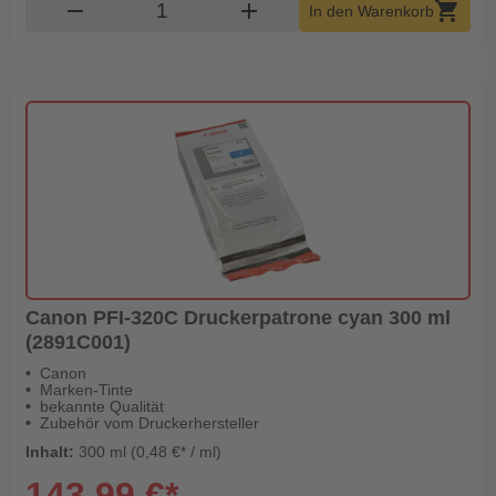
Produkt Warenkorb Menge
remove
add
shopping_cart
In den Warenkorb
Canon PFI-320C Druckerpatrone cyan 300 ml
(2891C001)
Canon
Marken-Tinte
bekannte Qualität
Zubehör vom Druckerhersteller
Inhalt:
300 ml (0,48 €* / ml)
143,99 €*