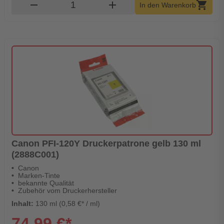
Produkt Warenkorb Menge
remove
add
shopping_cart
In den Warenkorb
Canon PFI-120Y Druckerpatrone gelb 130 ml
(2888C001)
Canon
Marken-Tinte
bekannte Qualität
Zubehör vom Druckerhersteller
Inhalt:
130 ml (0,58 €* / ml)
74,99 €*