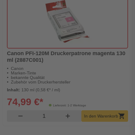
Canon PFI-120M Druckerpatrone magenta 130
ml (2887C001)
Canon
Marken-Tinte
bekannte Qualität
Zubehör vom Druckerhersteller
Inhalt:
130 ml (0,58 €* / ml)
74,99 €*
Lieferzeit: 1-2 Werktage
Produkt Warenkorb Menge
remove
add
shopping_cart
In den Warenkorb