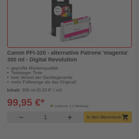
Canon PFI-320 - alternative Patrone 'magenta'
300 ml - Digital Revolution
geprüfte Markenqualität
Testsieger Tinte
kein Verlust der Gerätegarantie
mehr Füllmenge als das Original!
Inhalt:
300 ml (0,33 €* / ml)
99,95 €*
Lieferzeit: 1-2 Werktage
Produkt Warenkorb Menge
remove
add
shopping_cart
In den Warenkorb