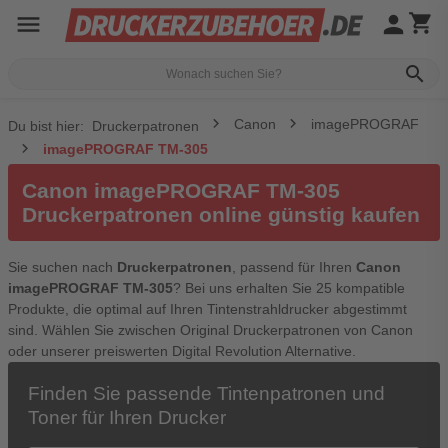
menu
person
shopping_cart
search
Canon
imagePROGRAF
Du bist hier:
Druckerpatronen
imagePROGRAF TM-305
Canon imagePROGRAF TM-305
Druckerpatronen online günstig kaufen
Sie suchen nach
Druckerpatronen
, passend für Ihren
Canon
imagePROGRAF TM-305
? Bei uns erhalten Sie 25 kompatible
Produkte, die optimal auf Ihren Tintenstrahldrucker abgestimmt
sind. Wählen Sie zwischen Original Druckerpatronen von Canon
oder unserer preiswerten Digital Revolution Alternative.
Finden Sie passende Tintenpatronen und
Toner für Ihren Drucker