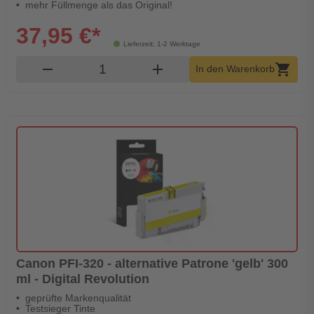
mehr Füllmenge als das Original!
37,95 €*
Lieferzeit: 1-2 Werktage
Produkt Warenkorb Menge
remove
add
shopping_cart
In den Warenkorb
Canon PFI-320 - alternative Patrone 'gelb' 300
ml - Digital Revolution
geprüfte Markenqualität
Testsieger Tinte