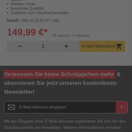
Marken-Tinte
bekannte Qualität
Zubehör vom Druckerhersteller
Inhalt:
300 ml (0,50 €* / ml)
149,99 €*
Lieferzeit: 1-2 Werktage
Produkt Warenkorb Menge
remove
add
shopping_cart
In den Warenkorb
Verpassen Sie keine Schnäppchen mehr
&
abonnieren Sie jetzt unseren kostenlosen
Newsletter!
Newsletter E-Mail Adresse
keyboard_arrow_right
Mit der Eingabe Ihrer E-Mail-Adresse registrieren Sie sich für den
Druckerzubehör.de-Newsletter. Weitere Informationen erhalten