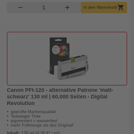
Produkt Warenkorb Menge
remove
add
shopping_cart
In den Warenkorb
Canon PFI-120 - alternative Patrone 'matt-
schwarz' 130 ml | 60.000 Seiten - Digital
Revolution
geprüfte Markenqualität
Testsieger Tinte
pigmentiert = wasserfest
mehr Füllmenge als das Original!
Inhalt:
130 ml (0,38 €* / ml)