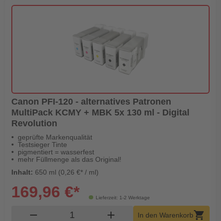
Canon PFI-120 - alternatives Patronen
MultiPack KCMY + MBK 5x 130 ml - Digital
Revolution
geprüfte Markenqualität
Testsieger Tinte
pigmentiert = wasserfest
mehr Füllmenge als das Original!
Inhalt:
650 ml (0,26 €* / ml)
169,96 €*
Lieferzeit: 1-2 Werktage
Produkt Warenkorb Menge
remove
add
shopping_cart
In den Warenkorb