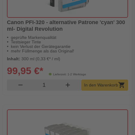
Canon PFI-320 - alternative Patrone 'cyan' 300
ml- Digital Revolution
geprüfte Markenqualität
Testsieger Tinte
kein Verlust der Gerätegarantie
mehr Füllmenge als das Original!
Inhalt:
300 ml (0,33 €* / ml)
99,95 €*
Lieferzeit: 1-2 Werktage
Produkt Warenkorb Menge
remove
add
shopping_cart
In den Warenkorb