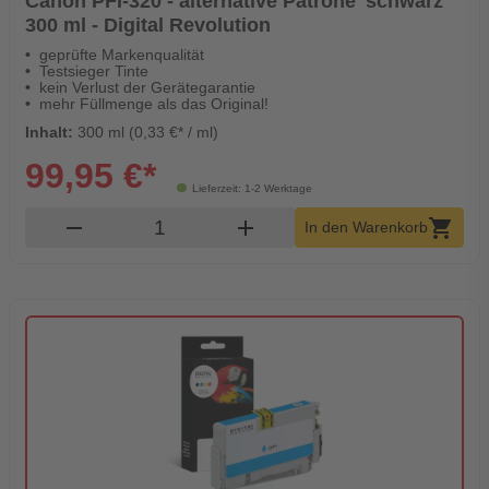
Canon PFI-320 - alternative Patrone 'schwarz'
300 ml - Digital Revolution
geprüfte Markenqualität
Testsieger Tinte
kein Verlust der Gerätegarantie
mehr Füllmenge als das Original!
Inhalt:
300 ml (0,33 €* / ml)
99,95 €*
Lieferzeit: 1-2 Werktage
Produkt Warenkorb Menge
remove
add
shopping_cart
In den Warenkorb