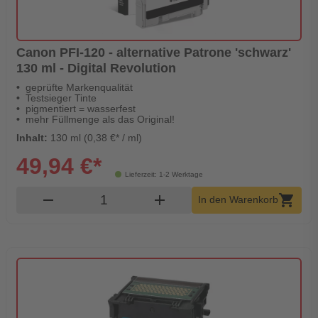
Canon PFI-120 - alternative Patrone 'schwarz'
130 ml - Digital Revolution
geprüfte Markenqualität
Testsieger Tinte
pigmentiert = wasserfest
mehr Füllmenge als das Original!
Inhalt:
130 ml (0,38 €* / ml)
49,94 €*
Lieferzeit: 1-2 Werktage
Produkt Warenkorb Menge
remove
add
shopping_cart
In den Warenkorb