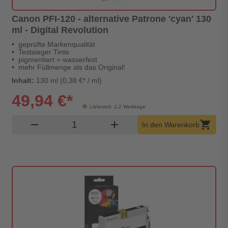
Canon PFI-120 - alternative Patrone 'cyan' 130
ml - Digital Revolution
geprüfte Markenqualität
Testsieger Tinte
pigmentiert = wasserfest
mehr Füllmenge als das Original!
Inhalt:
130 ml (0,38 €* / ml)
49,94 €*
Lieferzeit: 1-2 Werktage
Produkt Warenkorb Menge
remove
add
shopping_cart
In den Warenkorb