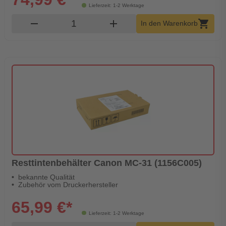
Lieferzeit: 1-2 Werktage
Produkt Warenkorb Menge
remove
add
shopping_cart
In den Warenkorb
Resttintenbehälter Canon MC-31 (1156C005)
bekannte Qualität
Zubehör vom Druckerhersteller
65,99 €*
Lieferzeit: 1-2 Werktage