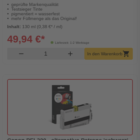
geprüfte Markenqualität
Testsieger Tinte
pigmentiert = wasserfest
mehr Füllmenge als das Original!
Inhalt:
130 ml (0,38 €* / ml)
49,94 €*
Lieferzeit: 1-2 Werktage
Produkt Warenkorb Menge
remove
add
shopping_cart
In den Warenkorb