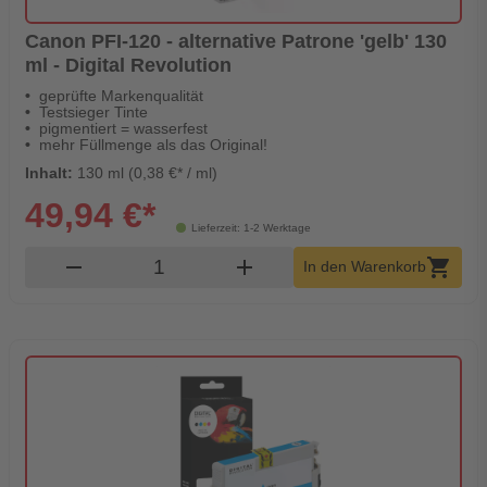
Canon PFI-120 - alternative Patrone 'gelb' 130
ml - Digital Revolution
geprüfte Markenqualität
Testsieger Tinte
pigmentiert = wasserfest
mehr Füllmenge als das Original!
Inhalt:
130 ml (0,38 €* / ml)
49,94 €*
Lieferzeit: 1-2 Werktage
Produkt Warenkorb Menge
remove
add
shopping_cart
In den Warenkorb