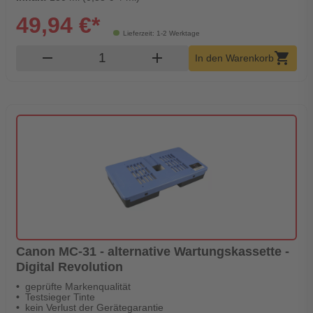
49,94 €*
Lieferzeit: 1-2 Werktage
Produkt Warenkorb Menge
remove
add
shopping_cart
In den Warenkorb
Canon MC-31 - alternative Wartungskassette -
Digital Revolution
geprüfte Markenqualität
Testsieger Tinte
kein Verlust der Gerätegarantie