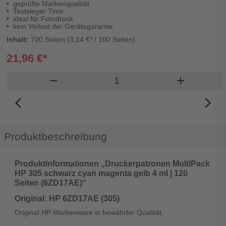
geprüfte Markenqualität
Testsieger Tinte
ideal für Fotodruck
kein Verlust der Gerätegarantie
Inhalt:
700 Seiten (3,14 €* / 100 Seiten)
21,96 €*
Produkt Warenkorb Menge
remove
add
arrow_back_ios_new
arrow_forward_ios
Produktbeschreibung
Produktinformationen „Druckerpatronen MultiPack
HP 305 schwarz cyan magenta gelb 4 ml | 120
Seiten (6ZD17AE)“
Original: HP 6ZD17AE (305)
Original HP Markenware in bewährter Qualität.