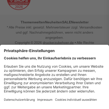
Themenwelten
Neuheiten
SALE
Newsletter
* Alle Preise inkl. gesetzl. Mehrwertsteuer zzgl. Versandkosten
und ggf. Nachnahmegebühren, wenn nicht anders
angegeben.
Copyright © 2026
druckerzubehoer.de
• Alle Rechte
vorbehalten •
Impressum
•
Widerrufsbelehrung
Vertrag widerrufen
Druckerzubehoer.de – preiswerte Qualität für Ihr Office
Sie sind auf der Suche nach dem passenden Druckerzubehör
oder Zubehör für das Büro, den Computer oder Ihr
Smartphone? Dann sind Sie bei Druckerzubehoer.de genau
richtig! Unser breites Sortiment bietet unter anderem Tinte
und Toner für alle gängigen Druckermodelle – großer sowie
kleiner Hersteller. Zugleich sind wir Ihr Online Fachhandel für
allerlei Elektro- und Bürozubehör. Sie möchten Ihr Büro
einrichten, die Werkstatt ausstatten oder den Alltag mit
kleinen Highlights aufpeppen? Neben Bürobedarf und allem,