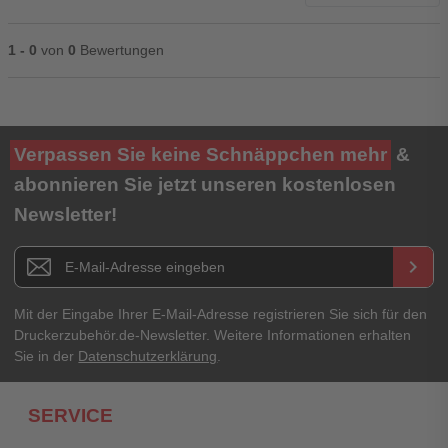
1 - 0
von
0
Bewertungen
Ihre Bewertung**
Verpassen Sie keine Schnäppchen mehr
&
★
★
★
★
★
abonnieren Sie jetzt unseren kostenlosen
Newsletter!
Titel**
E-Mail-Adresse
Newsletter E-Mail Adresse
keyboard_arrow_right
Ihre Erfahrungen**
Ihr Passwort
Mit der Eingabe Ihrer E-Mail-Adresse registrieren Sie sich für den
Druckerzubehör.de-Newsletter. Weitere Informationen erhalten
Sie in der
Datenschutzerklärung
.
Ich habe mein Passwort vergessen.
SERVICE
Anmelden
Abbrechen