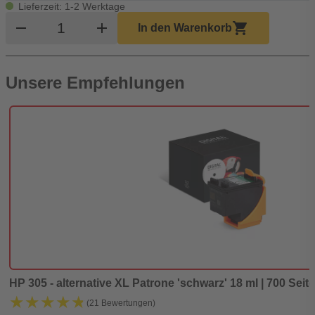
Lieferzeit: 1-2 Werktage
Produkt Warenkorb Menge
remove
add
shopping_cart
In den Warenkorb
Unsere Empfehlungen
HP 305 - alternative XL Patrone 'schwarz' 18 ml | 700 Seite
★★★★★
★★★★★
(21 Bewertungen)