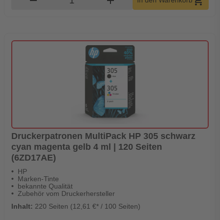
remove
add
shopping_cart
In den Warenkorb
Druckerpatronen MultiPack HP 305 schwarz
cyan magenta gelb 4 ml | 120 Seiten
(6ZD17AE)
HP
Marken-Tinte
bekannte Qualität
Zubehör vom Druckerhersteller
Inhalt:
220 Seiten (12,61 €* / 100 Seiten)