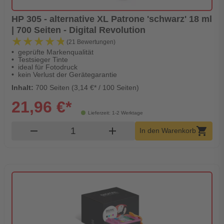
HP 305 - alternative XL Patrone 'schwarz' 18 ml
| 700 Seiten - Digital Revolution
★★★★★
★★★★★
(21 Bewertungen)
geprüfte Markenqualität
Testsieger Tinte
ideal für Fotodruck
kein Verlust der Gerätegarantie
Inhalt:
700 Seiten (3,14 €* / 100 Seiten)
21,96 €*
Lieferzeit: 1-2 Werktage
Produkt Warenkorb Menge
remove
add
shopping_cart
In den Warenkorb