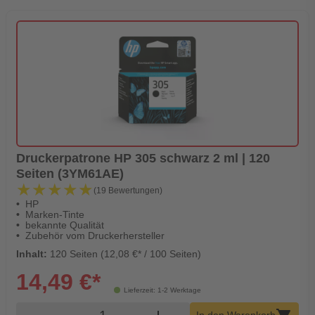
Druckerpatrone HP 305 schwarz 2 ml | 120
Seiten (3YM61AE)
★★★★★
★★★★★
(19 Bewertungen)
HP
Marken-Tinte
bekannte Qualität
Zubehör vom Druckerhersteller
Inhalt:
120 Seiten (12,08 €* / 100 Seiten)
14,49 €*
Lieferzeit: 1-2 Werktage
Produkt Warenkorb Menge