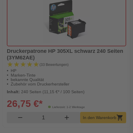
Druckerpatrone HP 305XL schwarz 240 Seiten
(3YM62AE)
★★★★★
★★★★★
(33 Bewertungen)
HP
Marken-Tinte
bekannte Qualität
Zubehör vom Druckerhersteller
Inhalt:
240 Seiten (11,15 €* / 100 Seiten)
26,75 €*
Lieferzeit: 1-2 Werktage
Produkt Warenkorb Menge
remove
add
shopping_cart
In den Warenkorb