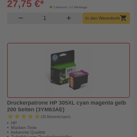
27,75 €*
Lieferzeit: 1-2 Werktage
Produkt Warenkorb Menge
remove
add
shopping_cart
In den Warenkorb
Druckerpatrone HP 305XL cyan magenta gelb
200 Seiten (3YM63AE)
★★★★★
★★★★★
(30 Bewertungen)
HP
Marken-Tinte
bekannte Qualität
Zubehör vom Druckerhersteller