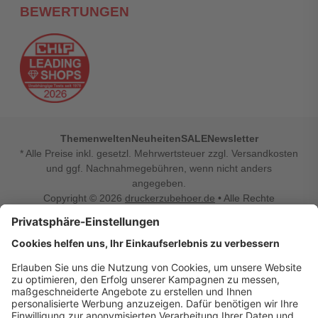
BEWERTUNGEN
Themenwelten
Neuheiten
SALE
Newsletter
* Alle Preise inkl. gesetzl. Mehrwertsteuer zzgl. Versandkosten
und ggf. Nachnahmegebühren, wenn nicht anders
angegeben.
Copyright © 2026
druckerzubehoer.de
• Alle Rechte
vorbehalten •
Impressum
•
Widerrufsbelehrung
Vertrag widerrufen
Druckerzubehoer.de – preiswerte Qualität für Ihr Office
Sie sind auf der Suche nach dem passenden Druckerzubehör
oder Zubehör für das Büro, den Computer oder Ihr
Smartphone? Dann sind Sie bei Druckerzubehoer.de genau
richtig! Unser breites Sortiment bietet unter anderem Tinte