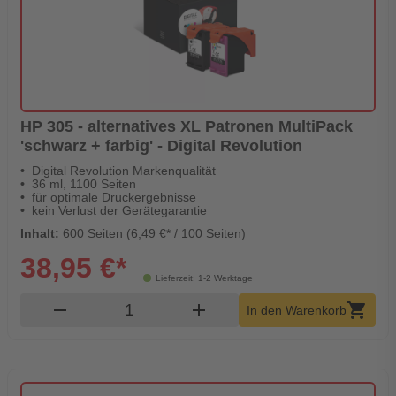
HP 305 - alternatives XL Patronen MultiPack
'schwarz + farbig' - Digital Revolution
Digital Revolution Markenqualität
36 ml, 1100 Seiten
für optimale Druckergebnisse
kein Verlust der Gerätegarantie
Inhalt:
600 Seiten (6,49 €* / 100 Seiten)
38,95 €*
Lieferzeit: 1-2 Werktage
Produkt Warenkorb Menge
remove
add
shopping_cart
In den Warenkorb