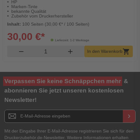
HP
Marken-Tinte
bekannte Qualität
Zubehör vom Druckerhersteller
Inhalt:
100 Seiten (30,00 €* / 100 Seiten)
30,00 €*
Lieferzeit: 1-2 Werktage
Produkt Warenkorb Menge
remove
add
shopping_cart
In den Warenkorb
Verpassen Sie keine Schnäppchen mehr
&
abonnieren Sie jetzt unseren kostenlosen
Newsletter!
Newsletter E-Mail Adresse
keyboard_arrow_right
Mit der Eingabe Ihrer E-Mail-Adresse registrieren Sie sich für den
Druckerzubehör.de-Newsletter. Weitere Informationen erhalten