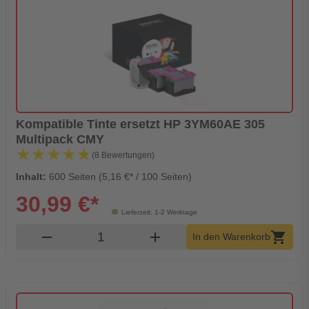
Kompatible Tinte ersetzt HP 3YM60AE 305
Multipack CMY
★★★★★
★★★★★
(8 Bewertungen)
Inhalt:
600 Seiten (5,16 €* / 100 Seiten)
30,99 €*
Lieferzeit: 1-2 Werktage
Produkt Warenkorb Menge
remove
add
shopping_cart
In den Warenkorb