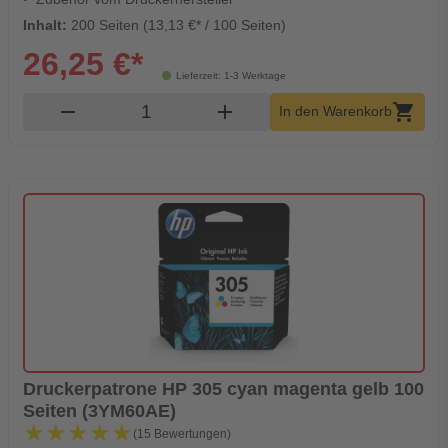
Inhalt:
200 Seiten (13,13 €* / 100 Seiten)
26,25 €*
Lieferzeit: 1-3 Werktage
Produkt Warenkorb Menge
remove
add
shopping_cart
In den Warenkorb
Druckerpatrone HP 305 cyan magenta gelb 100
Seiten (3YM60AE)
★★★★★
★★★★★
(15 Bewertungen)