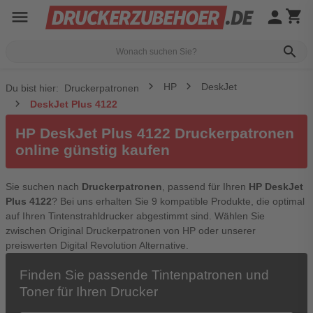
menu
person
shopping_cart
search
HP
DeskJet
Du bist hier:
Druckerpatronen
DeskJet Plus 4122
HP DeskJet Plus 4122 Druckerpatronen
online günstig kaufen
Sie suchen nach
Druckerpatronen
, passend für Ihren
HP DeskJet
Plus 4122
? Bei uns erhalten Sie 9 kompatible Produkte, die optimal
auf Ihren Tintenstrahldrucker abgestimmt sind. Wählen Sie
zwischen Original Druckerpatronen von HP oder unserer
preiswerten Digital Revolution Alternative.
Finden Sie passende Tintenpatronen und
Toner für Ihren Drucker