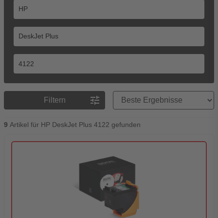
Preisreihenfolge
tune
Filtern
9
Artikel für HP DeskJet Plus 4122 gefunden