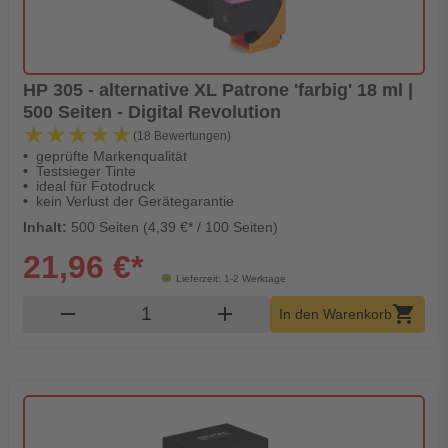
HP 305 - alternative XL Patrone 'farbig' 18 ml |
500 Seiten - Digital Revolution
★★★★★
★★★★★
(18 Bewertungen)
geprüfte Markenqualität
Testsieger Tinte
ideal für Fotodruck
kein Verlust der Gerätegarantie
Inhalt:
500 Seiten (4,39 €* / 100 Seiten)
21,96 €*
Lieferzeit: 1-2 Werktage
Produkt Warenkorb Menge
remove
add
shopping_cart
In den Warenkorb