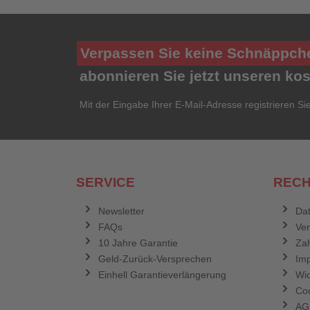
Verpassen Sie keine Schnäppch
abonnieren Sie jetzt unseren ko
Mit der Eingabe Ihrer E-Mail-Adresse registrieren Si
SERVICE
RECH
Newsletter
Dat
FAQs
Ve
10 Jahre Garantie
Zah
Geld-Zurück-Versprechen
Im
Einhell Garantieverlängerung
Wid
Coo
AG