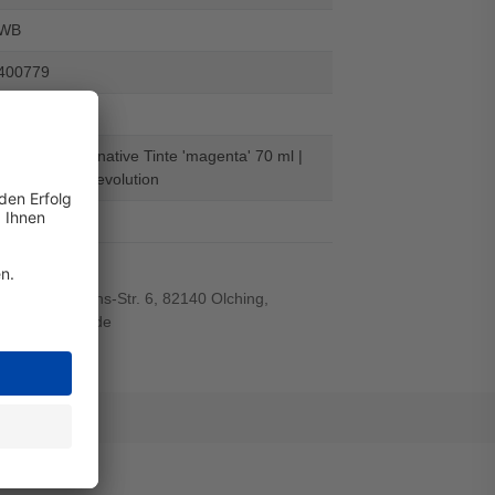
-WB
400779
ml: 70
590 M - alternative Tinte 'magenta' 70 ml |
ten - Digital Revolution
el
r-von-Siemens-Str. 6, 82140 Olching,
wiegand-gmbh.de