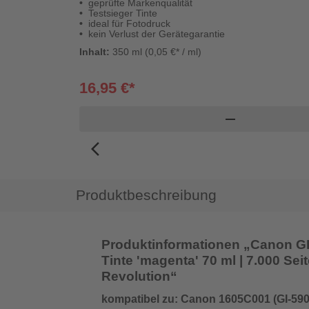
geprüfte Markenqualität
Testsieger Tinte
ideal für Fotodruck
kein Verlust der Gerätegarantie
Inhalt:
350 ml (0,05 €* / ml)
16,95 €*
remove
arrow_back_ios_new
Produktbeschreibung
Produktinformationen „Canon GI-
Tinte 'magenta' 70 ml | 7.000 Seit
Revolution“
kompatibel zu: Canon 1605C001 (GI-59