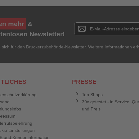
★
★
★
★
★
Titel**
E-Mail-Adresse
Ihr P
en mehr
&
Newsletter E-Mail Adresse
stenlosen Newsletter!
Ihre Erfahrungen**
Ich habe mein Passwort vergessen.
e sich für den Druckerzubehör.de-Newsletter. Weitere Informationen erh
Anmelden
Abbrechen
TLICHES
PRESSE
enschutzerklärung
Top Shops
rsand
39x getestet - in Service, Qua
lungsinfos
und Preis
pressum
errufsbelehrung
kie Einstellungen
B und Kundeninformation