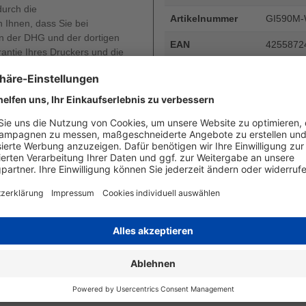
durch die
Artikelnummer
GI590M
 Ihnen, dass Sie bei
 der DHG und der dortigen
EAN
4255872
rantie Ihres Druckers und die
oder diese auch nur gemindert
Seitenergiebigkeit
Inhalt in 
Beschreibung
Canon GI-
7.000 Sei
Art
kompatib
Angaben zum Hersteller
Wiegand & Partner GmbH, Werne
Deutschland, E-Mail: service@