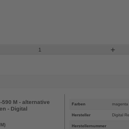
Produkt Warenkorb Menge
add
590 M - alternative
Farben
magenta
en - Digital
Hersteller
Digital R
0M)
Herstellernummer