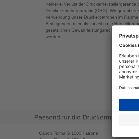
Keinerlei Verlust der Druckerherstellergarantie 
Druckerzubehörgarantie (DHG). Wir garantieren
Verwendung unser Druckerpatronen im Rahmen
Bedingungen niemals vorzeitig die Herstellerga
gesetzlichen Gewährleistungsrechte verlieren 
werden.
Passend für die Druckermodelle
Canon Pixma G 1500 Patrone