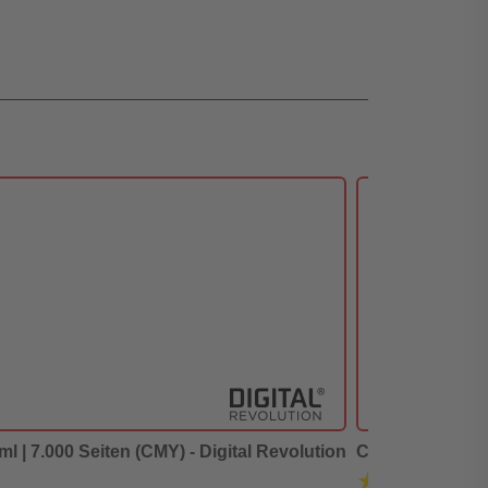
l | 7.000 Seiten (CMY) - Digital Revolution
Canon GI-590 BK 
★★★★★
★★★★★
(