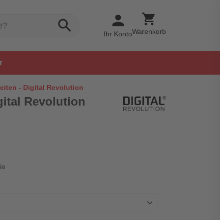
shopping_cart
person
search
Warenkorb
Ihr Konto
r
eiten - Digital Revolution
gital Revolution
ie