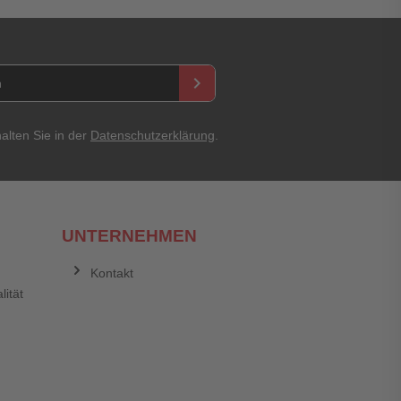
asswort
keyboard_arrow_right
alten Sie in der
Datenschutzerklärung
.
UNTERNEHMEN
Kontakt
Abbrechen
Bewertung abschicken
lität