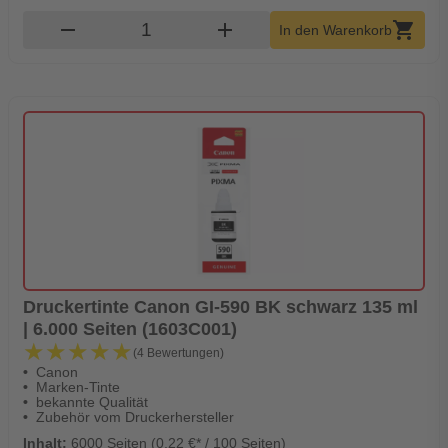
Produkt Warenkorb Menge
remove
add
shopping_cart
In den Warenkorb
Druckertinte Canon GI-590 BK schwarz 135 ml
| 6.000 Seiten (1603C001)
★★★★★
★★★★★
(4 Bewertungen)
Canon
Marken-Tinte
bekannte Qualität
Zubehör vom Druckerhersteller
Inhalt:
6000 Seiten (0,22 €* / 100 Seiten)