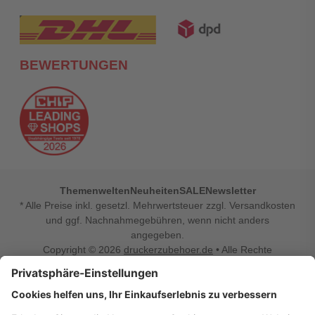
BEWERTUNGEN
Themenwelten
Neuheiten
SALE
Newsletter
* Alle Preise inkl. gesetzl. Mehrwertsteuer zzgl. Versandkosten
und ggf. Nachnahmegebühren, wenn nicht anders
angegeben.
Copyright © 2026
druckerzubehoer.de
• Alle Rechte
vorbehalten •
Impressum
•
Widerrufsbelehrung
Vertrag widerrufen
Druckerzubehoer.de – preiswerte Qualität für Ihr Office