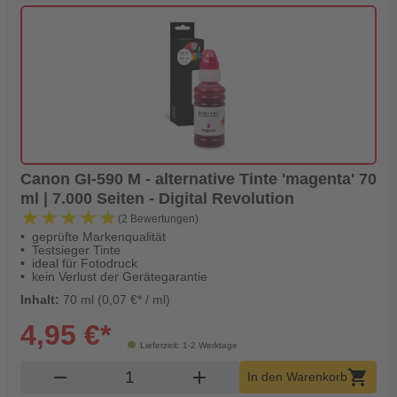
Canon GI-590 M - alternative Tinte 'magenta' 70
ml | 7.000 Seiten - Digital Revolution
★★★★★
★★★★★
(2 Bewertungen)
geprüfte Markenqualität
Testsieger Tinte
ideal für Fotodruck
kein Verlust der Gerätegarantie
Inhalt:
70 ml (0,07 €* / ml)
4,95 €*
Lieferzeit: 1-2 Werktage
Produkt Warenkorb Menge
remove
add
shopping_cart
In den Warenkorb