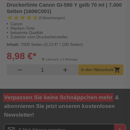
Druckertinte Canon GI-590 Y gelb 70 ml | 7.000
Seiten (1606C001)
★★★★★
★★★★★
(5 Bewertungen)
Canon
Marken-Tinte
bekannte Qualität
Zubehör vom Druckerhersteller
Inhalt:
7000 Seiten (0,13 €* / 100 Seiten)
8,98 €*
Lieferzeit: 1-2 Werktage
Produkt Warenkorb Menge
remove
add
shopping_cart
In den Warenkorb
Verpassen Sie keine Schnäppchen mehr
&
abonnieren Sie jetzt unseren kostenlosen
Newsletter!
Newsletter E-Mail Adresse
keyboard_arrow_right