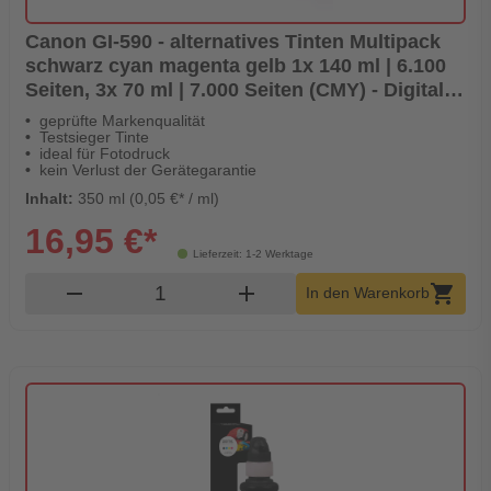
Canon GI-590 - alternatives Tinten Multipack
schwarz cyan magenta gelb 1x 140 ml | 6.100
Seiten, 3x 70 ml | 7.000 Seiten (CMY) - Digital
Revolution
geprüfte Markenqualität
Testsieger Tinte
ideal für Fotodruck
kein Verlust der Gerätegarantie
Inhalt:
350 ml (0,05 €* / ml)
16,95 €*
Lieferzeit: 1-2 Werktage
Produkt Warenkorb Menge
remove
add
shopping_cart
In den Warenkorb