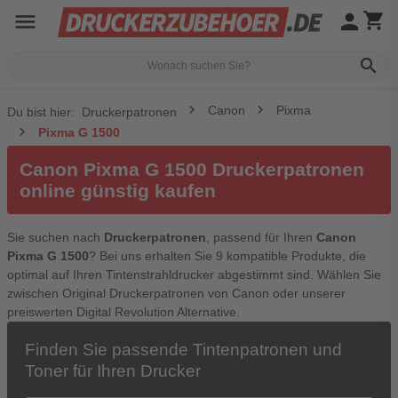
menu
person
shopping_cart
search
Canon
Pixma
Du bist hier:
Druckerpatronen
Pixma G 1500
Canon Pixma G 1500 Druckerpatronen
online günstig kaufen
Sie suchen nach
Druckerpatronen
, passend für Ihren
Canon
Pixma G 1500
? Bei uns erhalten Sie 9 kompatible Produkte, die
optimal auf Ihren Tintenstrahldrucker abgestimmt sind. Wählen Sie
zwischen Original Druckerpatronen von Canon oder unserer
preiswerten Digital Revolution Alternative.
Finden Sie passende Tintenpatronen und
Toner für Ihren Drucker