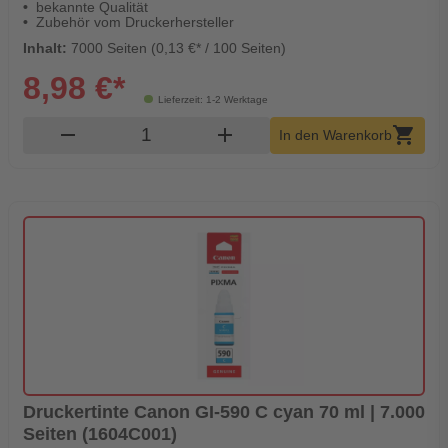
bekannte Qualität
Zubehör vom Druckerhersteller
Inhalt:
7000 Seiten (0,13 €* / 100 Seiten)
8,98 €*
Lieferzeit: 1-2 Werktage
Produkt Warenkorb Menge
remove
add
shopping_cart
In den Warenkorb
Druckertinte Canon GI-590 C cyan 70 ml | 7.000
Seiten (1604C001)