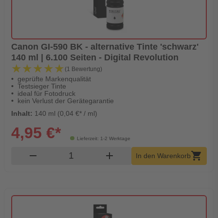
Canon GI-590 BK - alternative Tinte 'schwarz'
140 ml | 6.100 Seiten - Digital Revolution
★★★★★
★★★★★
(1 Bewertung)
geprüfte Markenqualität
Testsieger Tinte
ideal für Fotodruck
kein Verlust der Gerätegarantie
Inhalt:
140 ml (0,04 €* / ml)
4,95 €*
Lieferzeit: 1-2 Werktage
Produkt Warenkorb Menge
remove
add
shopping_cart
In den Warenkorb