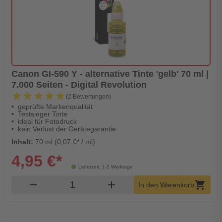
Canon GI-590 Y - alternative Tinte 'gelb' 70 ml |
7.000 Seiten - Digital Revolution
★★★★★
★★★★★
(2 Bewertungen)
geprüfte Markenqualität
Testsieger Tinte
ideal für Fotodruck
kein Verlust der Gerätegarantie
Inhalt:
70 ml (0,07 €* / ml)
4,95 €*
Lieferzeit: 1-2 Werktage
Produkt Warenkorb Menge
remove
add
shopping_cart
In den Warenkorb