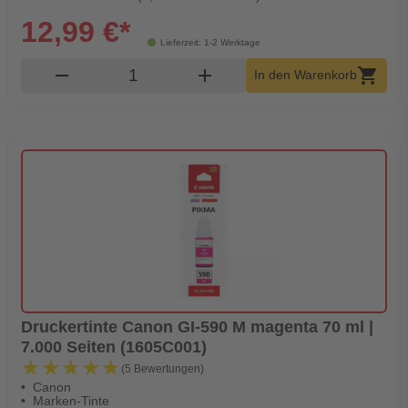
12,99 €*
Lieferzeit: 1-2 Werktage
Produkt Warenkorb Menge
remove
add
shopping_cart
In den Warenkorb
Druckertinte Canon GI-590 M magenta 70 ml |
7.000 Seiten (1605C001)
★★★★★
★★★★★
(5 Bewertungen)
Canon
Marken-Tinte