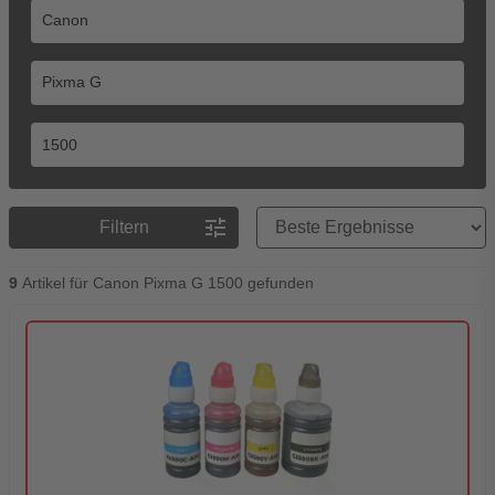
Preisreihenfolge
tune
Filtern
9
Artikel für Canon Pixma G 1500 gefunden