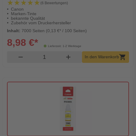
★★★★★
★★★★★
(6 Bewertungen)
Canon
Marken-Tinte
bekannte Qualität
Zubehör vom Druckerhersteller
Inhalt:
7000 Seiten (0,13 €* / 100 Seiten)
8,98 €*
Lieferzeit: 1-2 Werktage
Produkt Warenkorb Menge
remove
add
shopping_cart
In den Warenkorb