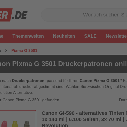
me
Themenwelten
Neuheiten
SALE
Newslette
a
Pixma G 3501
on Pixma G 3501 Druckerpatronen onli
n nach
Druckerpatronen
, passend für Ihren
Canon Pixma G 3501
? Be
Tintenstrahldrucker abgestimmt sind. Wählen Sie zwischen Original D
olution Alternative.
Dars
für Canon Pixma G 3501 gefunden
Canon GI-590 - alternatives Tinte
1x 140 ml | 6.100 Seiten, 3x 70 ml | 
Revolution