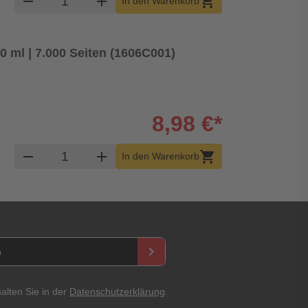
remove
add
shopping_cart
In den Warenkorb
0 ml | 7.000 Seiten (1606C001)
8,98 €*
Produkt Warenkorb Menge
remove
add
shopping_cart
In den Warenkorb
keyboard_arrow_right
alten Sie in der
Datenschutzerklärung
.