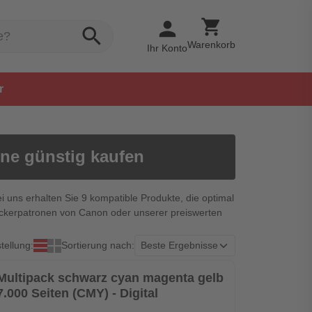
shopping_cart
person
search
Warenkorb
Ihr Konto
r
ne günstig kaufen
i uns erhalten Sie 9 kompatible Produkte, die optimal
ruckerpatronen von Canon oder unserer preiswerten
tellung:
Sortierung nach:
n Multipack schwarz cyan magenta gelb
7.000 Seiten (CMY) - Digital