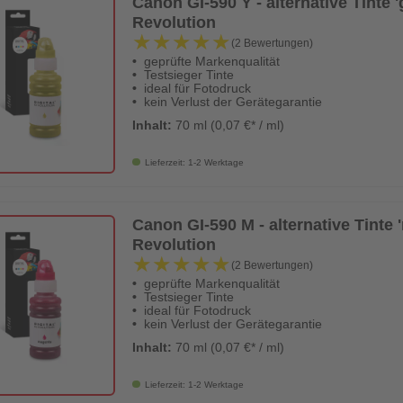
Canon GI-590 Y - alternative Tinte 'g
Revolution
★★★★★
★★★★★
(2 Bewertungen)
geprüfte Markenqualität
Testsieger Tinte
ideal für Fotodruck
kein Verlust der Gerätegarantie
Inhalt:
70 ml (0,07 €* / ml)
Lieferzeit: 1-2 Werktage
Canon GI-590 M - alternative Tinte '
Revolution
★★★★★
★★★★★
(2 Bewertungen)
geprüfte Markenqualität
Testsieger Tinte
ideal für Fotodruck
kein Verlust der Gerätegarantie
Inhalt:
70 ml (0,07 €* / ml)
Lieferzeit: 1-2 Werktage