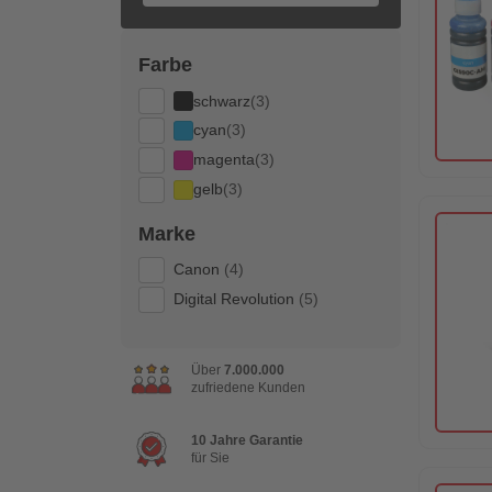
Farbe
schwarz
(3)
cyan
(3)
magenta
(3)
gelb
(3)
Marke
Canon
(4)
Digital Revolution
(5)
Über
7.000.000
zufriedene Kunden
10 Jahre Garantie
für Sie