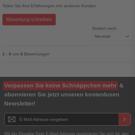
Teilen Sie Ihre Erfahrungen min anderen Kunden
Bewertung schreiben
Sortiert nach
1 - 0
von
0
Bewertungen
Ihre Bewertung**
Verpassen Sie keine Schnäppchen mehr
&
★
★
★
★
★
abonnieren Sie jetzt unseren kostenlosen
Newsletter!
Titel**
E-Mail-Adresse
Newsletter E-Mail Adresse
keyboard_arrow_right
Ihre Erfahrungen**
Ihr Passwort
Mit der Eingabe Ihrer E-Mail-Adresse registrieren Sie sich für den