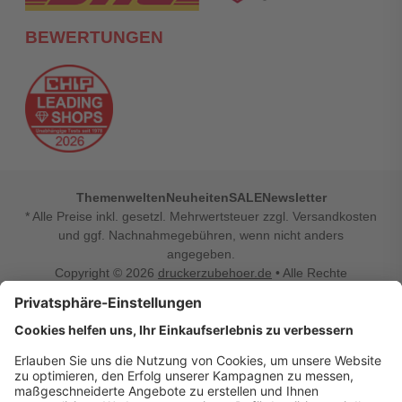
BEWERTUNGEN
Themenwelten
Neuheiten
SALE
Newsletter
* Alle Preise inkl. gesetzl. Mehrwertsteuer zzgl. Versandkosten
und ggf. Nachnahmegebühren, wenn nicht anders
angegeben.
Copyright © 2026
druckerzubehoer.de
• Alle Rechte
vorbehalten •
Impressum
•
Widerrufsbelehrung
Vertrag widerrufen
Druckerzubehoer.de – preiswerte Qualität für Ihr Office
Sie sind auf der Suche nach dem passenden Druckerzubehör
oder Zubehör für das Büro, den Computer oder Ihr
Smartphone? Dann sind Sie bei Druckerzubehoer.de genau