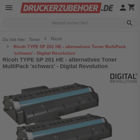
menu
person
shopping_cart
search
Ricoh
Du bist hier:
Toner
Ricoh TYPE SP 201 HE - alternatives Toner MultiPack
'schwarz' - Digital Revolution
Ricoh TYPE SP 201 HE - alternatives Toner
MultiPack 'schwarz' - Digital Revolution