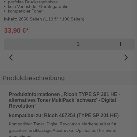
perfekte Druckergebnisse
kein Verlust der Gerätegarantie
kompatibler Toner
Inhalt:
2850 Seiten (1,19 €* / 100 Seiten)
33,90 €*
Produkt Warenkorb Men
remove
add
arrow_back_ios_new
arrow_forward_ios
Produktbeschreibung
Produktinformationen „Ricoh TYPE SP 201 HE -
alternatives Toner MultiPack 'schwarz' - Digital
Revolution“
kompatibel zu: Ricoh 407254 (TYPE SP 201 HE)
Kompatibler Toner. Digital Revolution Markenqualität für
garantiert erstklassige Ausdrucke. Optimal auf Ihr Gerät
abgestimmt.