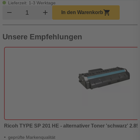
Lieferzeit: 1-3 Werktage
Produkt Warenkorb Menge
remove
add
shopping_cart
In den Warenkorb
Unsere Empfehlungen
Ricoh TYPE SP 201 HE - alternativer Toner 'schwarz' 2.850
geprüfte Markenqualität