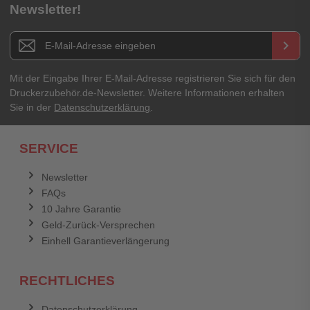
Newsletter!
Newsletter E-Mail Adresse
keyboard_arrow_right
Mit der Eingabe Ihrer E-Mail-Adresse registrieren Sie sich für den
Druckerzubehör.de-Newsletter. Weitere Informationen erhalten
Sie in der
Datenschutzerklärung
.
SERVICE
Newsletter
FAQs
10 Jahre Garantie
Geld-Zurück-Versprechen
Einhell Garantieverlängerung
RECHTLICHES
Datenschutzerklärung