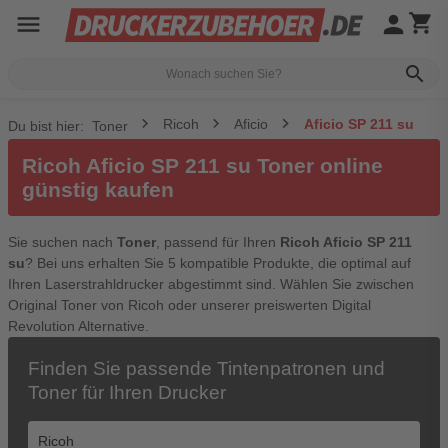
menu
person
shopping_cart
search
Ricoh
Aficio
Aficio SP 211 su
Du bist hier:
Toner
Ricoh Aficio SP 211 su Toner online
günstig kaufen
Sie suchen nach
Toner
, passend für Ihren
Ricoh Aficio SP 211
su
? Bei uns erhalten Sie 5 kompatible Produkte, die optimal auf
Ihren Laserstrahldrucker abgestimmt sind. Wählen Sie zwischen
Original Toner von Ricoh oder unserer preiswerten Digital
Revolution Alternative.
Finden Sie passende Tintenpatronen und
Toner für Ihren Drucker