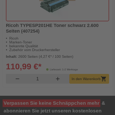
Ricoh TYPESP201HE Toner schwarz 2.600
Seiten (407254)
Ricoh
Marken-Toner
bekannte Qualität
Zubehör vom Druckerhersteller
Inhalt:
2600 Seiten (4,27 €* / 100 Seiten)
110,99 €*
Lieferzeit: 1-2 Werktage
Produkt Warenkorb Menge
remove
add
shopping_cart
In den Warenkorb
Verpassen Sie keine Schnäppchen mehr
&
abonnieren Sie jetzt unseren kostenlosen