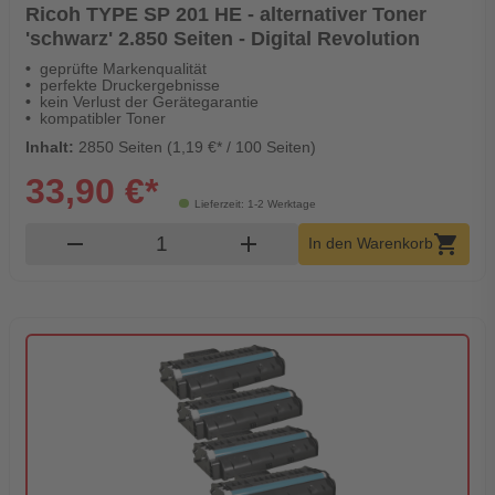
Ricoh TYPE SP 201 HE - alternativer Toner
'schwarz' 2.850 Seiten - Digital Revolution
geprüfte Markenqualität
perfekte Druckergebnisse
kein Verlust der Gerätegarantie
kompatibler Toner
Inhalt:
2850 Seiten (1,19 €* / 100 Seiten)
33,90 €*
Lieferzeit: 1-2 Werktage
Produkt Warenkorb Menge
remove
add
shopping_cart
In den Warenkorb