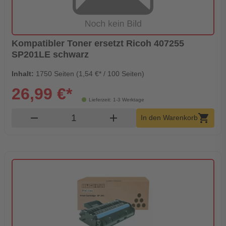
Kompatibler Toner ersetzt Ricoh 407255
SP201LE schwarz
Inhalt:
1750 Seiten (1,54 €* / 100 Seiten)
26,99 €*
Lieferzeit: 1-3 Werktage
Produkt Warenkorb Menge
remove
add
shopping_cart
In den Warenkorb