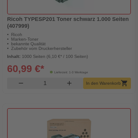
Ricoh TYPESP201 Toner schwarz 1.000 Seiten
(407999)
Ricoh
Marken-Toner
bekannte Qualität
Zubehör vom Druckerhersteller
Inhalt:
1000 Seiten (6,10 €* / 100 Seiten)
60,99 €*
Lieferzeit: 1-3 Werktage
Produkt Warenkorb Menge
remove
add
shopping_cart
In den Warenkorb