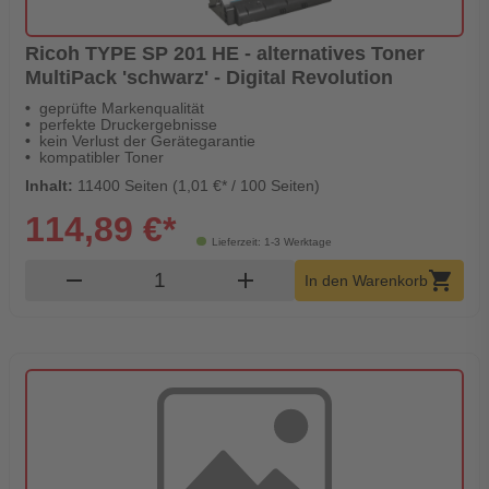
Ricoh TYPE SP 201 HE - alternatives Toner
MultiPack 'schwarz' - Digital Revolution
geprüfte Markenqualität
perfekte Druckergebnisse
kein Verlust der Gerätegarantie
kompatibler Toner
Inhalt:
11400 Seiten (1,01 €* / 100 Seiten)
114,89 €*
Lieferzeit: 1-3 Werktage
Produkt Warenkorb Menge
remove
add
shopping_cart
In den Warenkorb