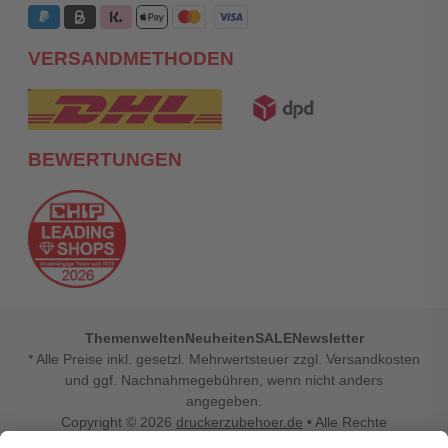
VERSANDMETHODEN
BEWERTUNGEN
Themenwelten
Neuheiten
SALE
Newsletter
* Alle Preise inkl. gesetzl. Mehrwertsteuer zzgl. Versandkosten
und ggf. Nachnahmegebühren, wenn nicht anders
angegeben.
Copyright © 2026
druckerzubehoer.de
• Alle Rechte
vorbehalten •
Impressum
•
Widerrufsbelehrung