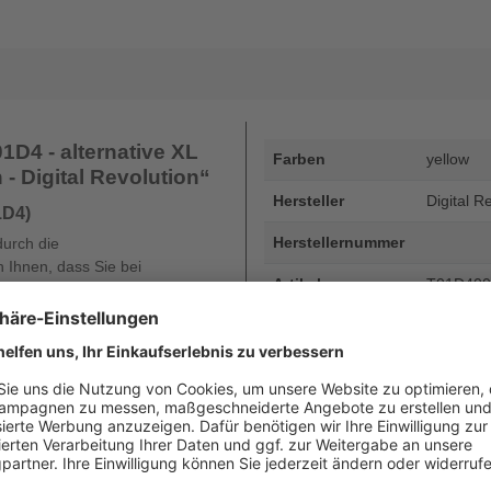
D4 - alternative XL
Farben
yellow
n - Digital Revolution“
Hersteller
Digital R
1D4)
Herstellernummer
durch die
 Ihnen, dass Sie bei
Artikelnummer
T01D40
 der DHG und der dortigen
rantie Ihres Druckers und die
EAN
4255872
oder diese auch nur gemindert
Seitenergiebigkeit
bis zu 2
Beschreibung
Epson T01
20.000 Se
Art
kompatib