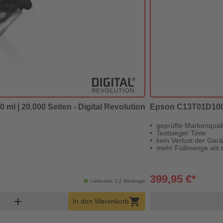
 ml | 20.000 Seiten - Digital Revolution
Epson C13T01D100-40
geprüfte Markenquali
Testsieger Tinte
kein Verlust der Ger
mehr Füllmenge als d
399,95 €*
Lieferzeit: 1-2 Werktage
nkorb Menge
add
shopping_cart
In den Warenkorb