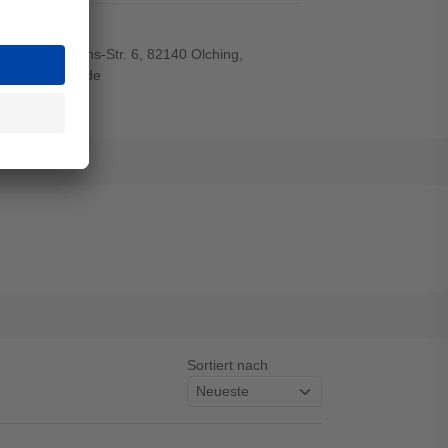
r-von-Siemens-Str. 6, 82140 Olching,
wiegand-gmbh.de
Sortiert nach