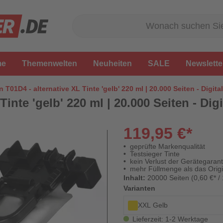
me
Themenwelten
Neuheiten
SALE
Newslette
 T01D4 - alternative XL Tinte 'gelb' 220 ml | 20.000 Seiten - Digita
inte 'gelb' 220 ml | 20.000 Seiten - Dig
119,95 €*
geprüfte Markenqualität
Testsieger Tinte
kein Verlust der Gerätegarant
mehr Füllmenge als das Origi
Inhalt:
20000 Seiten (0,60 €* /
Varianten
XXL Gelb
Lieferzeit: 1-2 Werktage