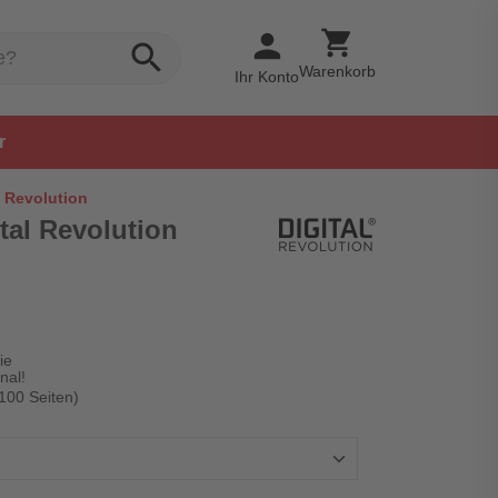
shopping_cart
person
search
Warenkorb
Ihr Konto
r
l Revolution
ital Revolution
ie
nal!
 100 Seiten)