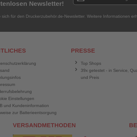
stenlosen Newsletter!
e sich für den Druckerzubehör.de-Newsletter. Weitere Informationen erh
TLICHES
PRESSE
enschutzerklärung
Top Shops
rsand
39x getestet - in Service, Qua
lungsinfos
und Preis
pressum
errufsbelehrung
kie Einstellungen
B und Kundeninformation
weise zur Batterieentsorgung
VERSANDMETHODEN
B