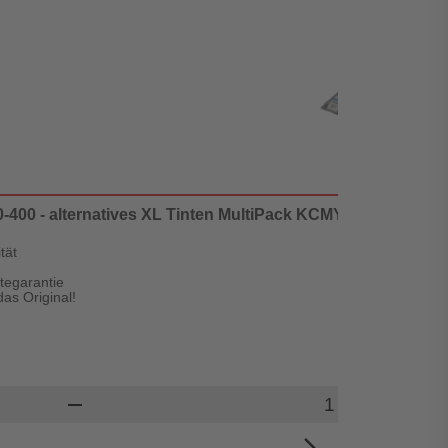
0 - alternatives XL Tinten MultiPack KCMY 1x 860 ml | 50.0
tät
ätegarantie
as Original!
Produkt Warenk
remove