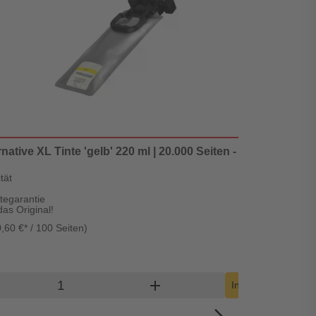
ative XL Tinte 'gelb' 220 ml | 20.000 Seiten - Digital Revolu
tät
ätegarantie
as Original!
,60 €* / 100 Seiten)
Lieferzeit: 1-2 We
Produkt Warenkorb Menge
add
sho
In den Warenkorb