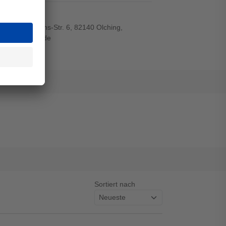
r-von-Siemens-Str. 6, 82140 Olching,
wiegand-gmbh.de
Sortiert nach