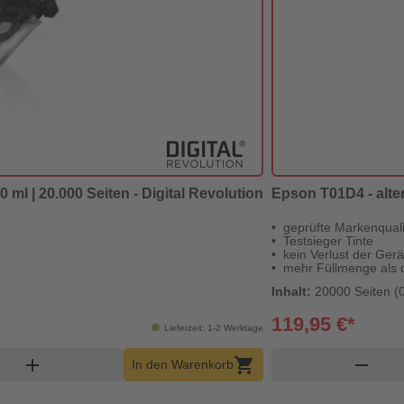
 ml | 20.000 Seiten - Digital Revolution
Epson T01D4 - altern
geprüfte Markenquali
Testsieger Tinte
kein Verlust der Ger
mehr Füllmenge als d
Inhalt:
20000 Seiten (0
119,95 €*
Lieferzeit: 1-2 Werktage
nkorb Menge
add
shopping_cart
remove
In den Warenkorb