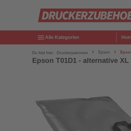
menu
Alle Kategorien
Ho
Epson
Epson
Du bist hier:
Druckerpatronen
Epson T01D1 - alternative XL T