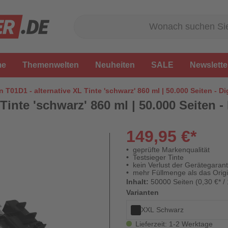
me
Themenwelten
Neuheiten
SALE
Newslette
 T01D1 - alternative XL Tinte 'schwarz' 860 ml | 50.000 Seiten - Di
inte 'schwarz' 860 ml | 50.000 Seiten -
149,95 €*
geprüfte Markenqualität
Testsieger Tinte
kein Verlust der Gerätegarant
mehr Füllmenge als das Origi
Inhalt:
50000 Seiten (0,30 €* /
Varianten
XXL Schwarz
Lieferzeit: 1-2 Werktage