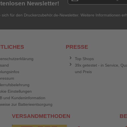
stenlosen Newsletter!
e sich für den Druckerzubehör.de-Newsletter. Weitere Informationen erh
TLICHES
PRESSE
enschutzerklärung
Top Shops
rsand
39x getestet - in Service, Qua
lungsinfos
und Preis
pressum
errufsbelehrung
kie Einstellungen
B und Kundeninformation
weise zur Batterieentsorgung
VERSANDMETHODEN
B