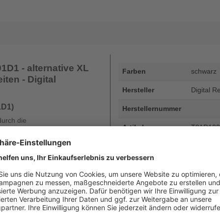
D1 - alternative XL
Farben
schwarz
iten - Digital
Hersteller
Digital R
1D1)
Herstellernummer
durch die
Artikelnummer
T01D10
 Ihnen, dass Sie bei
 der DHG und der dortigen
EAN
4255872
rantie Ihres Druckers und die
oder diese auch nur gemindert
Seitenergiebigkeit
bis zu 5
Beschreibung
Epson T01
50.000 Se
Art
kompatib