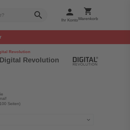
shopping_cart
person
search
Warenkorb
Ihr Konto
r
gital Revolution
 Digital Revolution
ie
nal!
 100 Seiten)