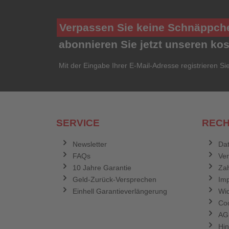
Verpassen Sie keine Schnäppch
abonnieren Sie jetzt unseren ko
Mit der Eingabe Ihrer E-Mail-Adresse registrieren Si
SERVICE
RECH
Newsletter
Dat
FAQs
Ve
10 Jahre Garantie
Zah
Geld-Zurück-Versprechen
Im
Einhell Garantieverlängerung
Wid
Coo
AG
Hin