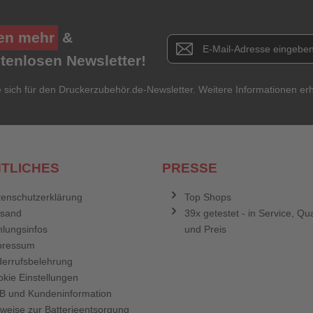
en mehr
&
Newsletter E-Mail Adresse
stenlosen Newsletter!
e sich für den Druckerzubehör.de-Newsletter. Weitere Informationen erh
TLICHES
PRESSE
enschutzerklärung
Top Shops
rsand
39x getestet - in Service, Qua
lungsinfos
und Preis
pressum
errufsbelehrung
kie Einstellungen
B und Kundeninformation
weise zur Batterieentsorgung