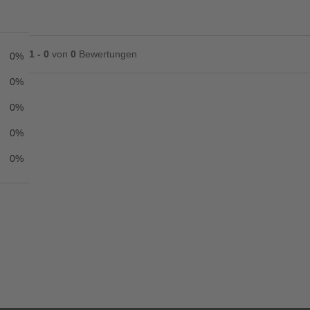
1 - 0
von
0
Bewertungen
0%
0%
0%
Ihre Bewertung**
0%
★
★
★
★
★
0%
Titel**
E-Mail-Adresse
Ihr P
Ihre Erfahrungen**
Ich habe mein Passwort vergessen.
Anmelden
Abbrechen