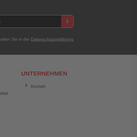
keyboard_arrow_right
Abbrechen
Bewertung abschicken
alten Sie in der
Datenschutzerklärung
.
UNTERNEHMEN
Kontakt
lität