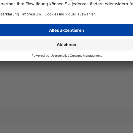
Art
kompatib
Angaben zum Hersteller
Wiegand & Partner GmbH, Werne
Deutschland, E-Mail: service@