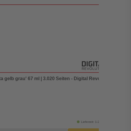
elb grau' 67 ml | 3.020 Seiten - Digital Revolution
Canon 
geprü
Testsi
mit Ch
kein V
Inhalt:
9,95 
Lieferzeit: 1-2 Werktage