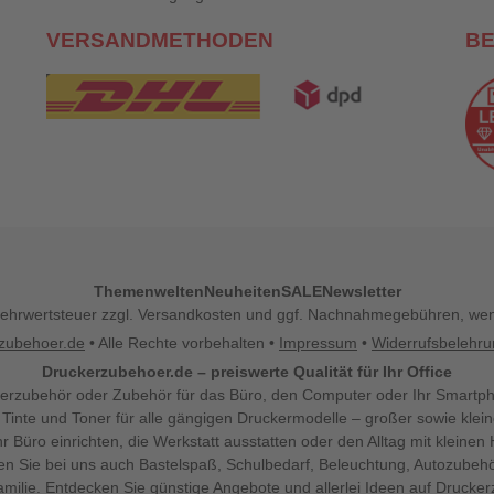
VERSANDMETHODEN
B
Themenwelten
Neuheiten
SALE
Newsletter
l. Mehrwertsteuer zzgl. Versandkosten und ggf. Nachnahmegebühren, w
zubehoer.de
• Alle Rechte vorbehalten •
Impressum
•
Widerrufsbelehr
Druckerzubehoer.de – preiswerte Qualität für Ihr Office
erzubehör oder Zubehör für das Büro, den Computer oder Ihr Smartp
 Tinte und Toner für alle gängigen Druckermodelle – großer sowie klein
Ihr Büro einrichten, die Werkstatt ausstatten oder den Alltag mit klein
den Sie bei uns auch Bastelspaß, Schulbedarf, Beleuchtung, Autozubehö
milie. Entdecken Sie günstige Angebote und allerlei Ideen auf Drucke