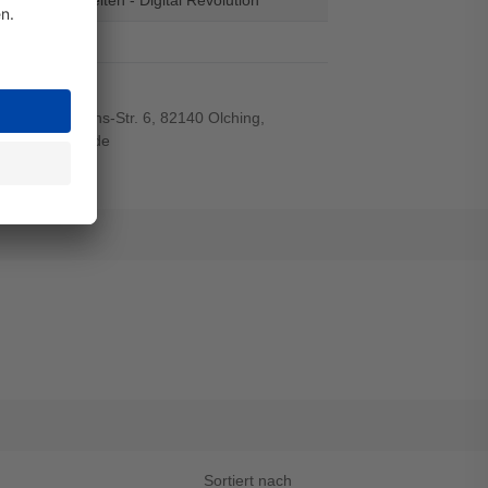
el
r-von-Siemens-Str. 6, 82140 Olching,
wiegand-gmbh.de
Sortiert nach