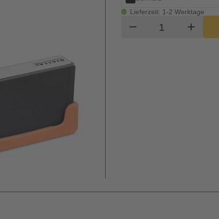
Lieferzeit: 1-2 Werktage
Produkt Waren
remove
add