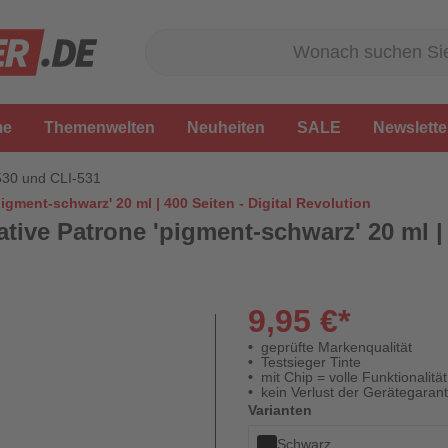
me
Themenwelten
Neuheiten
SALE
Newslette
530 und CLI-531
gment-schwarz' 20 ml | 400 Seiten - Digital Revolution
ive Patrone 'pigment-schwarz' 20 ml | 4
9,95 €*
geprüfte Markenqualität
Testsieger Tinte
mit Chip = volle Funktionalität
kein Verlust der Gerätegarant
Varianten
Schwarz