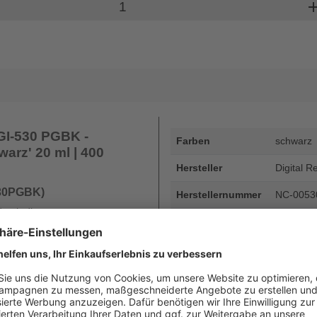
Produkt Warenkorb Menge
ad
GI-530 PGBK -
Farben
schwarz
warz' 20 ml | 400
Hersteller
Digital R
530PGBK)
Herstellernummer
NC-0053
durch die
Artikelnummer
PGI530
 Ihnen, dass Sie bei
 der DHG und der dortigen
EAN
4255872
rantie Ihres Druckers und die
oder diese auch nur gemindert
Seitenergiebigkeit
Inhalt in 
Beschreibung
Canon PG
schwarz' 