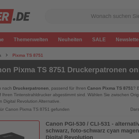
me
Themenwelten
Neuheiten
SALE
Newslette
a
Pixma TS 8751
on Pixma TS 8751 Druckerpatronen onl
n nach
Druckerpatronen
, passend für Ihren
Canon Pixma TS 8751
? 
f Ihren Tintenstrahldrucker abgestimmt sind. Wählen Sie zwischen Or
n Digital Revolution Alternative.
Dars
l für Canon Pixma TS 8751 gefunden
Canon PGI-530 / CLI-531 - alternat
schwarz, foto-schwarz cyan magenta
Digital Revolution