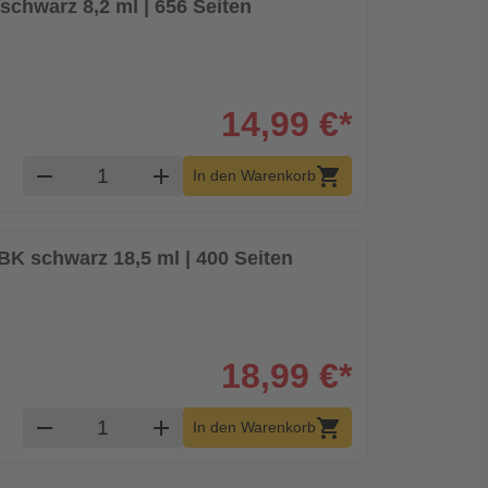
chwarz 8,2 ml | 656 Seiten
14,99 €*
Produkt Warenkorb Menge
remove
add
shopping_cart
In den Warenkorb
K schwarz 18,5 ml | 400 Seiten
18,99 €*
Produkt Warenkorb Menge
remove
add
shopping_cart
In den Warenkorb