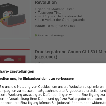
Revolution
geprüfte Markenqualität
Testsieger Tinte
mit Chip = volle Funktionalität
kein Verlust der Gerätegarantie
Inhalt:
10 ml (0,98 €* / ml)
Lieferzeit: 1-2 Werktage
Druckerpatrone Canon CLI-531 M ma
(6120C001)
Canon
Marken-Tinte
bekannte Qualität
Zubehör vom Druckerhersteller
Inhalt:
475 Seiten (3,16 €* / 100 Seiten)
Lieferzeit: 1-2 Werktage