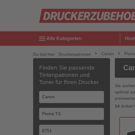
menu
Alle Kategorien
Ho
Canon
Pixm
Du bist hier:
Druckerpatronen
Can
Finden Sie passende
Tintenpatronen und
Toner für Ihren Drucker
Sie suche
optimal au
preiswerte
14
Artike