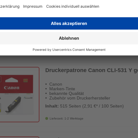
Druckerpatrone Canon CLI-531 C cy
Canon
Marken-Tinte
bekannte Qualität
Zubehör vom Druckerhersteller
Inhalt:
515 Seiten (2,91 €* / 100 Seiten)
Lieferzeit: 1-2 Werktage
Druckerpatrone Canon CLI-531 Y ge
Canon
Marken-Tinte
bekannte Qualität
Zubehör vom Druckerhersteller
Inhalt:
515 Seiten (2,91 €* / 100 Seiten)
Lieferzeit: 1-2 Werktage