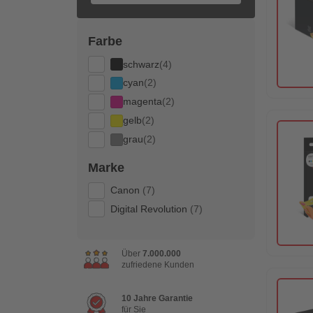
Farbe
schwarz
(4)
cyan
(2)
magenta
(2)
gelb
(2)
grau
(2)
Marke
Canon
(7)
Digital Revolution
(7)
Über
7.000.000
zufriedene Kunden
10 Jahre Garantie
für Sie