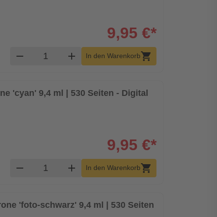
9,95 €*
Produkt Warenkorb Menge
remove
add
shopping_cart
In den Warenkorb
e 'cyan' 9,4 ml | 530 Seiten - Digital
9,95 €*
Produkt Warenkorb Menge
remove
add
shopping_cart
In den Warenkorb
one 'foto-schwarz' 9,4 ml | 530 Seiten