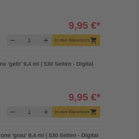
9,95 €*
Produkt Warenkorb Menge
remove
add
shopping_cart
In den Warenkorb
e 'gelb' 9,4 ml | 530 Seiten - Digital
9,95 €*
Produkt Warenkorb Menge
remove
add
shopping_cart
In den Warenkorb
ne 'grau' 9,4 ml | 530 Seiten - Digital