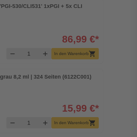
PGI-530/CLI531' 1xPGI + 5x CLI
86,99 €*
Produkt Warenkorb Menge
remove
add
shopping_cart
In den Warenkorb
rau 8,2 ml | 324 Seiten (6122C001)
15,99 €*
Produkt Warenkorb Menge
remove
add
shopping_cart
In den Warenkorb