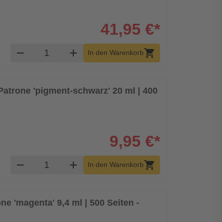
41,95 €*
Produkt Warenkorb Menge
remove
add
shopping_cart
In den Warenkorb
atrone 'pigment-schwarz' 20 ml | 400
9,95 €*
Produkt Warenkorb Menge
remove
add
shopping_cart
In den Warenkorb
ne 'magenta' 9,4 ml | 500 Seiten -