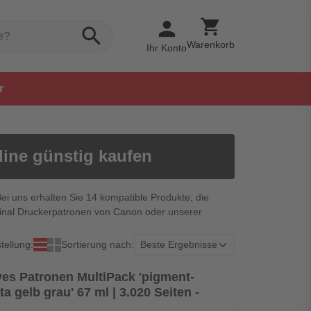
shopping_cart
person
search
Warenkorb
Ihr Konto
r
ine günstig kaufen
Bei uns erhalten Sie 14 kompatible Produkte, die
iginal Druckerpatronen von Canon oder unserer
tellung:
Sortierung nach:
ives Patronen MultiPack 'pigment-
 gelb grau' 67 ml | 3.020 Seiten -