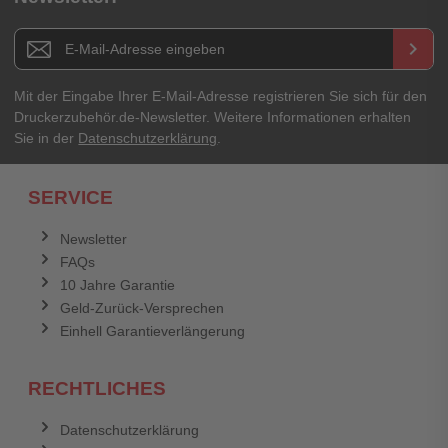
E-Mail-Adresse
Newsletter E-Mail Adresse
keyboard_arrow_right
Ihre Erfahrungen**
Ihr Passwort
Mit der Eingabe Ihrer E-Mail-Adresse registrieren Sie sich für den
Druckerzubehör.de-Newsletter. Weitere Informationen erhalten
Sie in der
Datenschutzerklärung
.
Ich habe mein Passwort vergessen.
SERVICE
Anmelden
Abbrechen
Newsletter
FAQs
Abbrechen
Bewertung abschicken
10 Jahre Garantie
Geld-Zurück-Versprechen
Einhell Garantieverlängerung
RECHTLICHES
Datenschutzerklärung