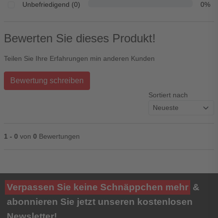
Unbefriedigend (0)
0%
Bewerten Sie dieses Produkt!
Teilen Sie Ihre Erfahrungen min anderen Kunden
Bewertung schreiben
Sortiert nach
1 - 0
von
0
Bewertungen
Ihre Bewertung**
Verpassen Sie keine Schnäppchen mehr
&
★
★
★
★
★
abonnieren Sie jetzt unseren kostenlosen
Newsletter!
Titel**