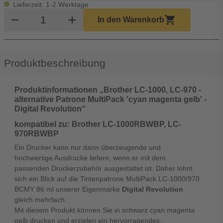
Lieferzeit: 1-2 Werktage
Produkt Warenkorb Menge
remove
add
shopping_cart
In den Warenkorb
Produktbeschreibung
Produktinformationen „Brother LC-1000, LC-970 -
alternative Patrone MultiPack 'cyan magenta gelb' -
Digital Revolution“
kompatibel zu: Brother LC-1000RBWBP, LC-
970RBWBP
Ein Drucker kann nur dann überzeugende und
hochwertige Ausdrucke liefern, wenn er mit dem
passenden Druckerzubehör ausgestattet ist. Daher lohnt
sich ein Blick auf die Tintenpatrone MultiPack LC-1000/970
BCMY 86 ml unserer Eigenmarke
Digital Revolution
gleich mehrfach.
Mit diesem Produkt können Sie in schwarz cyan magenta
gelb drucken und erzielen ein hervorragendes,