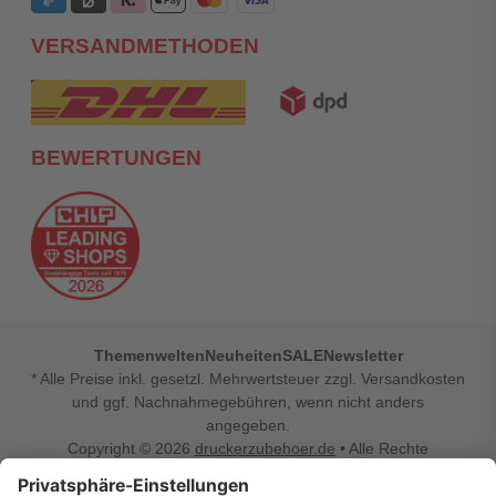
VERSANDMETHODEN
BEWERTUNGEN
Themenwelten
Neuheiten
SALE
Newsletter
* Alle Preise inkl. gesetzl. Mehrwertsteuer zzgl. Versandkosten
und ggf. Nachnahmegebühren, wenn nicht anders
angegeben.
Copyright © 2026
druckerzubehoer.de
• Alle Rechte
vorbehalten •
Impressum
•
Widerrufsbelehrung