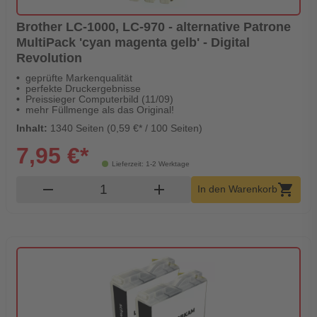
Brother LC-1000, LC-970 - alternative Patrone
MultiPack 'cyan magenta gelb' - Digital
Revolution
geprüfte Markenqualität
perfekte Druckergebnisse
Preissieger Computerbild (11/09)
mehr Füllmenge als das Original!
Inhalt:
1340 Seiten (0,59 €* / 100 Seiten)
7,95 €*
Lieferzeit: 1-2 Werktage
Produkt Warenkorb Menge
remove
add
shopping_cart
In den Warenkorb