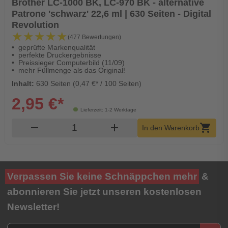
Brother LC-1000 BK, LC-970 BK - alternative
Patrone 'schwarz' 22,6 ml | 630 Seiten - Digital
Revolution
★★★★★
★★★★★
(477 Bewertungen)
geprüfte Markenqualität
perfekte Druckergebnisse
Preissieger Computerbild (11/09)
mehr Füllmenge als das Original!
Inhalt:
630 Seiten (0,47 €* / 100 Seiten)
2,95 €*
Lieferzeit: 1-2 Werktage
Produkt Warenkorb Menge
remove
add
shopping_cart
In den Warenkorb
Verpassen Sie keine Schnäppchen mehr
&
abonnieren Sie jetzt unseren kostenlosen
Newsletter!
Newsletter E-Mail Adresse