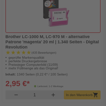
Brother LC-1000 M, LC-970 M - alternative
Patrone 'magenta' 20 ml | 1.340 Seiten - Digital
Revolution
★★★★★
★★★★★
(435 Bewertungen)
geprüfte Markenqualität
perfekte Druckergebnisse
Preissieger Computerbild (11/09)
mehr Füllmenge als das Original!
Inhalt:
1340 Seiten (0,22 €* / 100 Seiten)
2,95 €*
Lieferzeit: 1-2 Werktage
Produkt Warenkorb Menge
remove
add
shopping_cart
In den Warenkorb