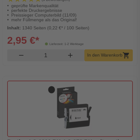
geprüfte Markenqualität
perfekte Druckergebnisse
Preissieger Computerbild (11/09)
mehr Füllmenge als das Original!
Inhalt:
1340 Seiten (0,22 €* / 100 Seiten)
2,95 €*
Lieferzeit: 1-2 Werktage
Produkt Warenkorb Menge
remove
add
shopping_cart
In den Warenkorb