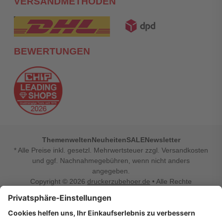
VERSANDMETHODEN
BEWERTUNGEN
Themenwelten
Neuheiten
SALE
Newsletter
* Alle Preise inkl. gesetzl. Mehrwertsteuer zzgl. Versandkosten
und ggf. Nachnahmegebühren, wenn nicht anders
angegeben.
Copyright © 2026
druckerzubehoer.de
• Alle Rechte
vorbehalten •
Impressum
•
Widerrufsbelehrung
Vertrag widerrufen
Druckerzubehoer.de – preiswerte Qualität für Ihr Office