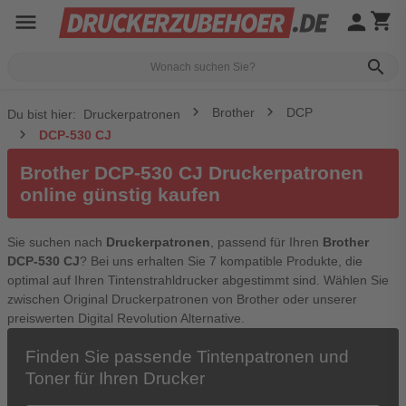
menu
person
shopping_cart
search
Brother
DCP
Du bist hier:
Druckerpatronen
DCP-530 CJ
Brother DCP-530 CJ Druckerpatronen
online günstig kaufen
Sie suchen nach
Druckerpatronen
, passend für Ihren
Brother
DCP-530 CJ
? Bei uns erhalten Sie 7 kompatible Produkte, die
optimal auf Ihren Tintenstrahldrucker abgestimmt sind. Wählen Sie
zwischen Original Druckerpatronen von Brother oder unserer
preiswerten Digital Revolution Alternative.
Finden Sie passende Tintenpatronen und
Toner für Ihren Drucker