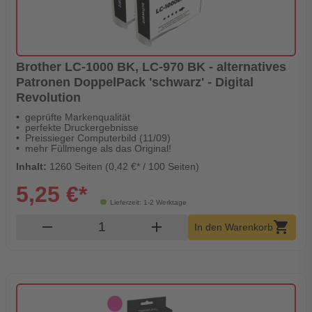
Brother LC-1000 BK, LC-970 BK - alternatives
Patronen DoppelPack 'schwarz' - Digital
Revolution
geprüfte Markenqualität
perfekte Druckergebnisse
Preissieger Computerbild (11/09)
mehr Füllmenge als das Original!
Inhalt:
1260 Seiten (0,42 €* / 100 Seiten)
5,25 €*
Lieferzeit: 1-2 Werktage
Produkt Warenkorb Menge
remove
add
shopping_cart
In den Warenkorb