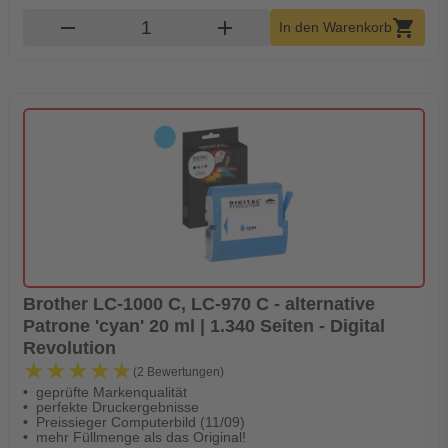
Produkt Warenkorb Menge
remove
add
shopping_cart
In den Warenkorb
Brother LC-1000 C, LC-970 C - alternative
Patrone 'cyan' 20 ml | 1.340 Seiten - Digital
Revolution
★★★★★
★★★★★
(2 Bewertungen)
geprüfte Markenqualität
perfekte Druckergebnisse
Preissieger Computerbild (11/09)
mehr Füllmenge als das Original!