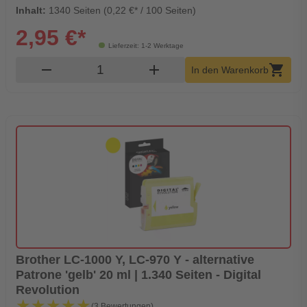
Inhalt:
1340 Seiten (0,22 €* / 100 Seiten)
2,95 €*
Lieferzeit: 1-2 Werktage
Produkt Warenkorb Menge
remove
add
shopping_cart
In den Warenkorb
Brother LC-1000 Y, LC-970 Y - alternative
Patrone 'gelb' 20 ml | 1.340 Seiten - Digital
Revolution
★★★★★
★★★★★
(3 Bewertungen)