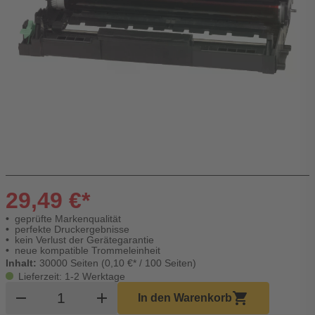
29,49 €*
geprüfte Markenqualität
perfekte Druckergebnisse
kein Verlust der Gerätegarantie
neue kompatible Trommeleinheit
Inhalt:
30000 Seiten (0,10 €* / 100 Seiten)
Lieferzeit: 1-2 Werktage
Produkt Warenkorb Menge
remove
add
shopping_cart
In den Warenkorb