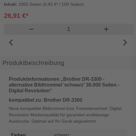
Inhalt:
3300 Seiten (0,82 €* / 100 Seiten)
26,91 €*
Produkt Warenkorb Menge
remove
add
arrow_back_ios_new
arrow_forward_ios
Produktbeschreibung
Produktinformationen „Brother DR-3300 -
alternative Bildtrommel 'schwarz' 30.000 Seiten -
Digital Revolution“
kompatibel zu: Brother DR-3300
Neue kompatible Bildtrommel bzw. Fotoleitereinheit. Digital
Revolution Markenqualität für garantiert erstklassige
Ausdrucke. Optimal auf Ihr Gerät abgestimmt.
Farben
schwarz