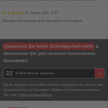
★★★★★
★★★★★
23. Februar 2022, 15:47
Günstige und qualitativ gute Alternative zum Original.
Ihre Bewertung**
Verpassen Sie keine Schnäppchen mehr
&
★
★
★
★
★
abonnieren Sie jetzt unseren kostenlosen
Newsletter!
Titel**
E-Mail-Adresse
Newsletter E-Mail Adresse
keyboard_arrow_right
Ihre Erfahrungen**
Ihr Passwort
Mit der Eingabe Ihrer E-Mail-Adresse registrieren Sie sich für den
Druckerzubehör.de-Newsletter. Weitere Informationen erhalten
Sie in der
Datenschutzerklärung
.
Ich habe mein Passwort vergessen.