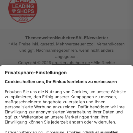
Themenwelten
Neuheiten
SALE
Newsletter
* Alle Preise inkl. gesetzl. Mehrwertsteuer zzgl. Versandkosten
und ggf. Nachnahmegebühren, wenn nicht anders
angegeben.
Copyright © 2026
druckerzubehoer.de
• Alle Rechte
vorbehalten •
Impressum
•
Widerrufsbelehrung
Vertrag widerrufen
Druckerzubehoer.de – preiswerte Qualität für Ihr Office
Sie sind auf der Suche nach dem passenden Druckerzubehör
oder Zubehör für das Büro, den Computer oder Ihr
Smartphone? Dann sind Sie bei Druckerzubehoer.de genau
richtig! Unser breites Sortiment bietet unter anderem Tinte
und Toner für alle gängigen Druckermodelle – großer sowie
kleiner Hersteller. Zugleich sind wir Ihr Online Fachhandel für
allerlei Elektro- und Bürozubehör. Sie möchten Ihr Büro