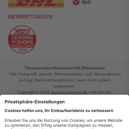
BEWERTUNGEN
Themenwelten
Neuheiten
SALE
Newsletter
* Alle Preise inkl. gesetzl. Mehrwertsteuer zzgl. Versandkosten
und ggf. Nachnahmegebühren, wenn nicht anders
angegeben.
Copyright © 2026
druckerzubehoer.de
• Alle Rechte
vorbehalten •
Impressum
•
Widerrufsbelehrung
Vertrag widerrufen
Druckerzubehoer.de – preiswerte Qualität für Ihr Office
Sie sind auf der Suche nach dem passenden Druckerzubehör
oder Zubehör für das Büro, den Computer oder Ihr