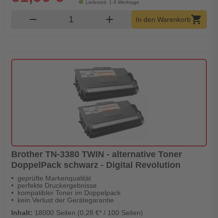
Lieferzeit: 1-3 Werktage
Produkt Warenkorb Menge
remove
add
shopping_cart
In den Warenkorb
Brother TN-3380 TWIN - alternative Toner
DoppelPack schwarz - Digital Revolution
geprüfte Markenqualität
perfekte Druckergebnisse
kompatibler Toner im Doppelpack
kein Verlust der Gerätegarantie
Inhalt:
18000 Seiten (0,28 €* / 100 Seiten)