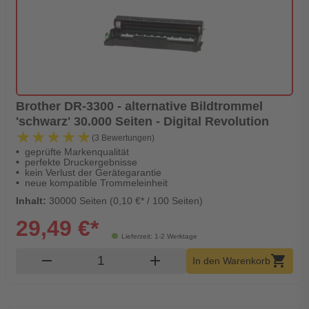
Brother DR-3300 - alternative Bildtrommel
'schwarz' 30.000 Seiten - Digital Revolution
★★★★★
★★★★★
(3 Bewertungen)
geprüfte Markenqualität
perfekte Druckergebnisse
kein Verlust der Gerätegarantie
neue kompatible Trommeleinheit
Inhalt:
30000 Seiten (0,10 €* / 100 Seiten)
29,49 €*
Lieferzeit: 1-2 Werktage
Produkt Warenkorb Menge
remove
add
shopping_cart
In den Warenkorb