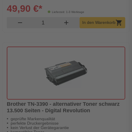
49,90 €*
Lieferzeit: 1-3 Werktage
Produkt Warenkorb Menge
remove
add
shopping_cart
In den Warenkorb
Brother TN-3390 - alternativer Toner schwarz
13.500 Seiten - Digital Revolution
geprüfte Markenqualität
perfekte Druckergebnisse
kein Verlust der Gerätegarantie
kompatibler Toner