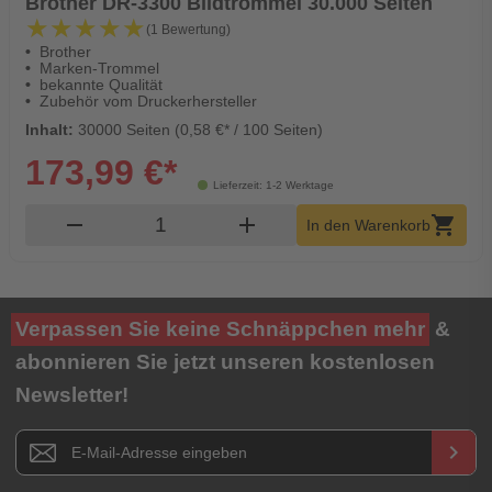
Brother DR-3300 Bildtrommel 30.000 Seiten
★★★★★
★★★★★
(1 Bewertung)
Brother
Marken-Trommel
bekannte Qualität
Zubehör vom Druckerhersteller
Inhalt:
30000 Seiten (0,58 €* / 100 Seiten)
173,99 €*
Lieferzeit: 1-2 Werktage
Produkt Warenkorb Menge
remove
add
shopping_cart
In den Warenkorb
Verpassen Sie keine Schnäppchen mehr
&
abonnieren Sie jetzt unseren kostenlosen
Newsletter!
Newsletter E-Mail Adresse
keyboard_arrow_right