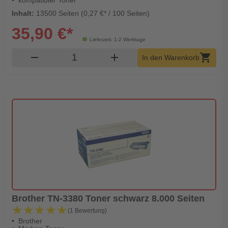
Inhalt:
13500 Seiten (0,27 €* / 100 Seiten)
35,90 €*
Lieferzeit: 1-2 Werktage
Produkt Warenkorb Menge
remove
add
shopping_cart
In den Warenkorb
Brother TN-3380 Toner schwarz 8.000 Seiten
★★★★★
★★★★★
(1 Bewertung)
Brother