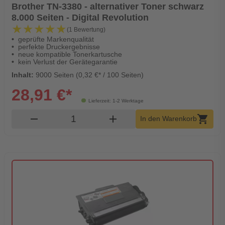
Brother TN-3380 - alternativer Toner schwarz
8.000 Seiten - Digital Revolution
★★★★★
★★★★★
(1 Bewertung)
geprüfte Markenqualität
perfekte Druckergebnisse
neue kompatible Tonerkartusche
kein Verlust der Gerätegarantie
Inhalt:
9000 Seiten (0,32 €* / 100 Seiten)
28,91 €*
Lieferzeit: 1-2 Werktage
Produkt Warenkorb Menge
remove
add
shopping_cart
In den Warenkorb