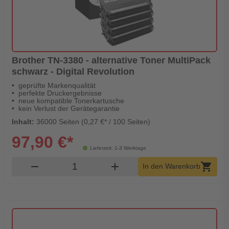
Brother TN-3380 - alternative Toner MultiPack
schwarz - Digital Revolution
geprüfte Markenqualität
perfekte Druckergebnisse
neue kompatible Tonerkartusche
kein Verlust der Gerätegarantie
Inhalt:
36000 Seiten (0,27 €* / 100 Seiten)
97,90 €*
Lieferzeit: 1-3 Werktage
Produkt Warenkorb Menge
remove
add
shopping_cart
In den Warenkorb