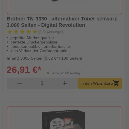
Brother TN-3330 - alternativer Toner schwarz
3.000 Seiten - Digital Revolution
★★★★★
★★★★★
(2 Bewertungen)
geprüfte Markenqualität
perfekte Druckergebnisse
neue kompatible Tonerkartusche
kein Verlust der Gerätegarantie
Inhalt:
3300 Seiten (0,82 €* / 100 Seiten)
26,91 €*
Lieferzeit: 1-2 Werktage
Produkt Warenkorb Menge
remove
add
shopping_cart
In den Warenkorb