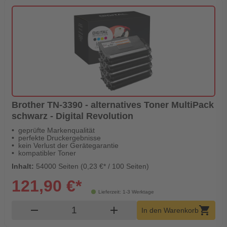
Brother TN-3390 - alternatives Toner MultiPack
schwarz - Digital Revolution
geprüfte Markenqualität
perfekte Druckergebnisse
kein Verlust der Gerätegarantie
kompatibler Toner
Inhalt:
54000 Seiten (0,23 €* / 100 Seiten)
121,90 €*
Lieferzeit: 1-3 Werktage
Produkt Warenkorb Menge
remove
add
shopping_cart
In den Warenkorb