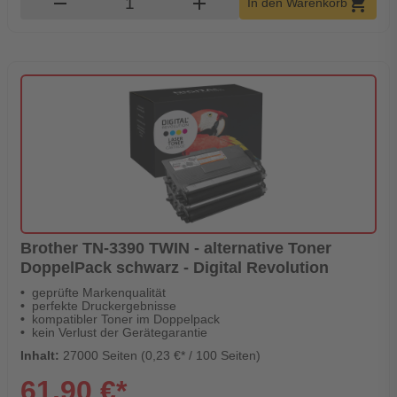
remove
add
shopping_cart
In den Warenkorb
Brother TN-3390 TWIN - alternative Toner
DoppelPack schwarz - Digital Revolution
geprüfte Markenqualität
perfekte Druckergebnisse
kompatibler Toner im Doppelpack
kein Verlust der Gerätegarantie
Inhalt:
27000 Seiten (0,23 €* / 100 Seiten)
61,90 €*