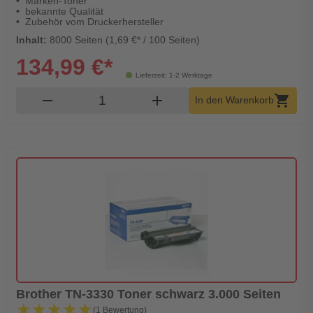
Marken-Toner
bekannte Qualität
Zubehör vom Druckerhersteller
Inhalt:
8000 Seiten (1,69 €* / 100 Seiten)
134,99 €*
Lieferzeit: 1-2 Werktage
Produkt Warenkorb Menge
remove
add
shopping_cart
In den Warenkorb
Brother TN-3330 Toner schwarz 3.000 Seiten
★★★★★
★★★★★
(1 Bewertung)