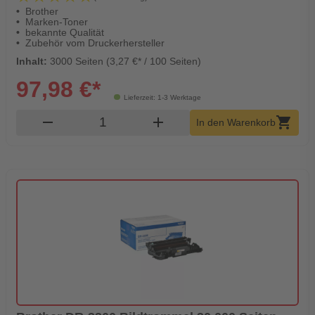
Brother
Marken-Toner
bekannte Qualität
Zubehör vom Druckerhersteller
Inhalt:
3000 Seiten (3,27 €* / 100 Seiten)
97,98 €*
Lieferzeit: 1-3 Werktage
Produkt Warenkorb Menge
remove
add
shopping_cart
In den Warenkorb