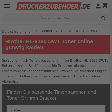
menu
person
shopping_cart
search
Brother
HL
HL-6180 DWT
Du bist hier:
Toner
Brother HL-6180 DWT Toner online
günstig kaufen
Sie suchen nach
Toner
, passend für Ihren
Brother HL-6180 DWT
?
Bei uns erhalten Sie 12 kompatible Produkte, die optimal auf Ihren
Laserstrahldrucker abgestimmt sind. Wählen Sie zwischen Original
Toner von Brother oder unserer preiswerten Digital Revolution
Alternative.
Finden Sie passende Tintenpatronen und
Toner für Ihren Drucker