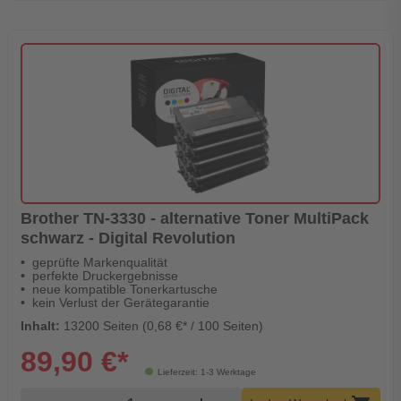
Brother TN-3330 - alternative Toner MultiPack
schwarz - Digital Revolution
geprüfte Markenqualität
perfekte Druckergebnisse
neue kompatible Tonerkartusche
kein Verlust der Gerätegarantie
Inhalt:
13200 Seiten (0,68 €* / 100 Seiten)
89,90 €*
Lieferzeit: 1-3 Werktage
Produkt Warenkorb Menge