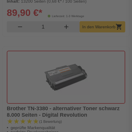
Inhalt:
13200 Seiten (0,68 €* / 100 Seiten)
89,90 €*
Lieferzeit: 1-3 Werktage
Produkt Warenkorb Menge
remove
add
shopping_cart
In den Warenkorb
Brother TN-3380 - alternativer Toner schwarz
8.000 Seiten - Digital Revolution
★★★★★
★★★★★
(1 Bewertung)
geprüfte Markenqualität