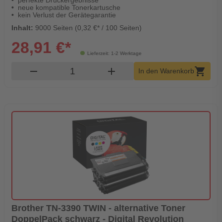
perfekte Druckergebnisse
neue kompatible Tonerkartusche
kein Verlust der Gerätegarantie
Inhalt:
9000 Seiten (0,32 €* / 100 Seiten)
28,91 €*
Lieferzeit: 1-2 Werktage
Produkt Warenkorb Menge
remove
add
shopping_cart
In den Warenkorb
Brother TN-3390 TWIN - alternative Toner
DoppelPack schwarz - Digital Revolution