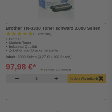
Brother TN-3330 Toner schwarz 3.000 Seiten
★★★★★
★★★★★
(1 Bewertung)
Brother
Marken-Toner
bekannte Qualität
Zubehör vom Druckerhersteller
Inhalt:
3000 Seiten (3,27 €* / 100 Seiten)
97,98 €*
Lieferzeit: 1-2 Werktage
Produkt Warenkorb Menge
remove
add
shopping_cart
In den Warenkorb