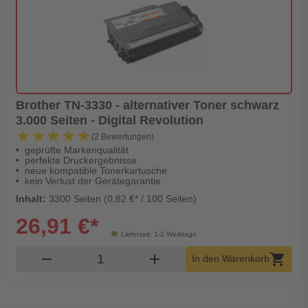
Brother TN-3330 - alternativer Toner schwarz
3.000 Seiten - Digital Revolution
★★★★★
★★★★★
(2 Bewertungen)
geprüfte Markenqualität
perfekte Druckergebnisse
neue kompatible Tonerkartusche
kein Verlust der Gerätegarantie
Inhalt:
3300 Seiten (0,82 €* / 100 Seiten)
26,91 €*
Lieferzeit: 1-2 Werktage
Produkt Warenkorb Menge
remove
add
shopping_cart
In den Warenkorb