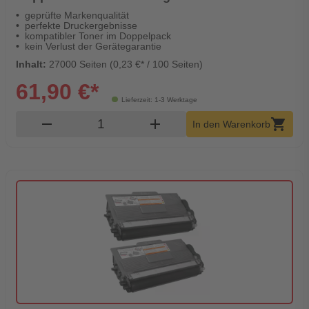
geprüfte Markenqualität
perfekte Druckergebnisse
kompatibler Toner im Doppelpack
kein Verlust der Gerätegarantie
Inhalt:
27000 Seiten (0,23 €* / 100 Seiten)
61,90 €*
Lieferzeit: 1-3 Werktage
Produkt Warenkorb Menge
remove
add
shopping_cart
In den Warenkorb