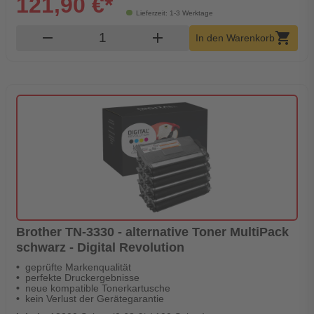
121,90 €*
Lieferzeit: 1-3 Werktage
Produkt Warenkorb Menge
remove
add
shopping_cart
In den Warenkorb
Brother TN-3330 - alternative Toner MultiPack
schwarz - Digital Revolution
geprüfte Markenqualität
perfekte Druckergebnisse
neue kompatible Tonerkartusche
kein Verlust der Gerätegarantie