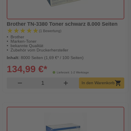
Brother TN-3380 Toner schwarz 8.000 Seiten
★★★★★
★★★★★
(1 Bewertung)
Brother
Marken-Toner
bekannte Qualität
Zubehör vom Druckerhersteller
Inhalt:
8000 Seiten (1,69 €* / 100 Seiten)
134,99 €*
Lieferzeit: 1-2 Werktage
Produkt Warenkorb Menge
remove
add
shopping_cart
In den Warenkorb