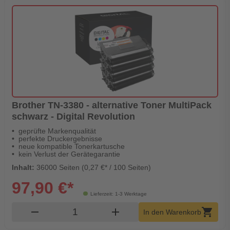
Brother TN-3380 - alternative Toner MultiPack
schwarz - Digital Revolution
geprüfte Markenqualität
perfekte Druckergebnisse
neue kompatible Tonerkartusche
kein Verlust der Gerätegarantie
Inhalt:
36000 Seiten (0,27 €* / 100 Seiten)
97,90 €*
Lieferzeit: 1-3 Werktage
Produkt Warenkorb Menge
remove
add
shopping_cart
In den Warenkorb