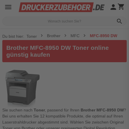
menu
person
shopping_cart
search
Brother
MFC
MFC-8950 DW
Du bist hier:
Toner
Brother MFC-8950 DW Toner online
günstig kaufen
Sie suchen nach
Toner
, passend für Ihren
Brother MFC-8950 DW
?
Bei uns erhalten Sie 12 kompatible Produkte, die optimal auf Ihren
Laserstrahldrucker abgestimmt sind. Wählen Sie zwischen Original
Toner von Brother oder unserer preiswerten Digital Revolution