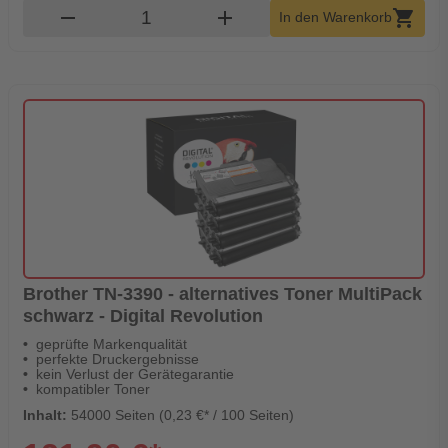
Produkt Warenkorb Menge
remove
add
shopping_cart
In den Warenkorb
Brother TN-3390 - alternatives Toner MultiPack
schwarz - Digital Revolution
geprüfte Markenqualität
perfekte Druckergebnisse
kein Verlust der Gerätegarantie
kompatibler Toner
Inhalt:
54000 Seiten (0,23 €* / 100 Seiten)