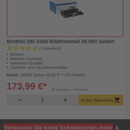
Brother DR-3300 Bildtrommel 30.000 Seiten
★★★★★
★★★★★
(1 Bewertung)
Brother
Marken-Trommel
bekannte Qualität
Zubehör vom Druckerhersteller
Inhalt:
30000 Seiten (0,58 €* / 100 Seiten)
173,99 €*
Lieferzeit: 1-2 Werktage
Produkt Warenkorb Menge
remove
add
shopping_cart
In den Warenkorb
Verpassen Sie keine Schnäppchen mehr
&