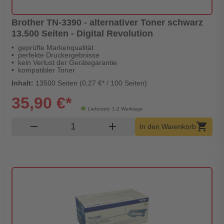
Brother TN-3390 - alternativer Toner schwarz
13.500 Seiten - Digital Revolution
geprüfte Markenqualität
perfekte Druckergebnisse
kein Verlust der Gerätegarantie
kompatibler Toner
Inhalt:
13500 Seiten (0,27 €* / 100 Seiten)
35,90 €*
Lieferzeit: 1-2 Werktage
Produkt Warenkorb Menge
remove
add
shopping_cart
In den Warenkorb