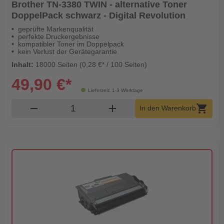
Brother TN-3380 TWIN - alternative Toner
DoppelPack schwarz - Digital Revolution
geprüfte Markenqualität
perfekte Druckergebnisse
kompatibler Toner im Doppelpack
kein Verlust der Gerätegarantie
Inhalt:
18000 Seiten (0,28 €* / 100 Seiten)
49,90 €*
Lieferzeit: 1-3 Werktage
Produkt Warenkorb Menge
remove
add
shopping_cart
In den Warenkorb