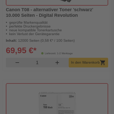
Canon T08 - alternativer Toner 'schwarz'
10.000 Seiten - Digital Revolution
geprüfte Markenqualität
perfekte Druckergebnisse
neue kompatible Tonerkartusche
kein Verlust der Gerätegarantie
Inhalt:
12000 Seiten (0,58 €* / 100 Seiten)
69,95 €*
Lieferzeit: 1-2 Werktage
Produkt Warenkorb Menge
remove
add
shopping_cart
In den Warenkorb