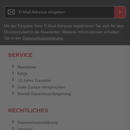
Newsletter E-Mail Adresse
keyboard_arrow_right
Mit der Eingabe Ihrer E-Mail-Adresse registrieren Sie sich für den
Druckerzubehör.de-Newsletter. Weitere Informationen erhalten
Sie in der
Datenschutzerklärung
.
SERVICE
Newsletter
FAQs
10 Jahre Garantie
Geld-Zurück-Versprechen
Einhell Garantieverlängerung
RECHTLICHES
Datenschutzerklärung
Versand