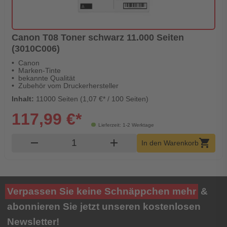
Canon T08 Toner schwarz 11.000 Seiten
(3010C006)
Canon
Marken-Tinte
bekannte Qualität
Zubehör vom Druckerhersteller
Inhalt:
11000 Seiten (1,07 €* / 100 Seiten)
117,99 €*
Lieferzeit: 1-2 Werktage
Produkt Warenkorb Menge
remove
add
shopping_cart
In den Warenkorb
Verpassen Sie keine Schnäppchen mehr
&
abonnieren Sie jetzt unseren kostenlosen
Newsletter!