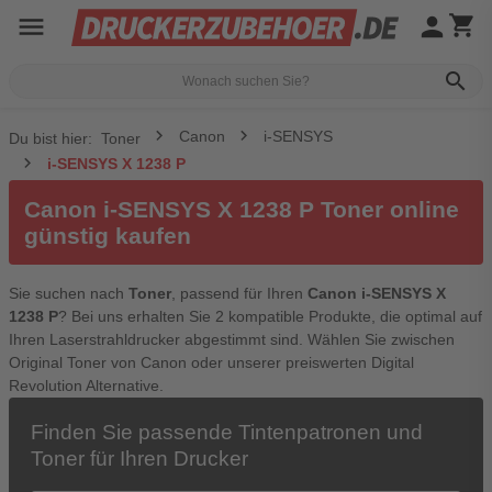
menu
person
shopping_cart
search
Canon
i-SENSYS
Du bist hier:
Toner
i-SENSYS X 1238 P
Canon i-SENSYS X 1238 P Toner online
günstig kaufen
Sie suchen nach
Toner
, passend für Ihren
Canon i-SENSYS X
1238 P
? Bei uns erhalten Sie 2 kompatible Produkte, die optimal auf
Ihren Laserstrahldrucker abgestimmt sind. Wählen Sie zwischen
Original Toner von Canon oder unserer preiswerten Digital
Revolution Alternative.
Finden Sie passende Tintenpatronen und
Toner für Ihren Drucker