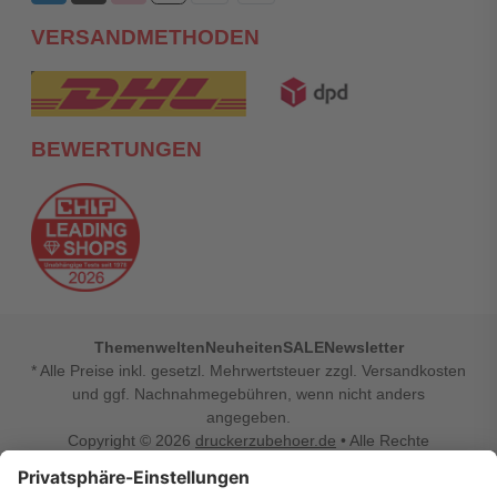
VERSANDMETHODEN
BEWERTUNGEN
Themenwelten
Neuheiten
SALE
Newsletter
* Alle Preise inkl. gesetzl. Mehrwertsteuer zzgl. Versandkosten
und ggf. Nachnahmegebühren, wenn nicht anders
angegeben.
Copyright © 2026
druckerzubehoer.de
• Alle Rechte
vorbehalten •
Impressum
•
Widerrufsbelehrung
Vertrag widerrufen