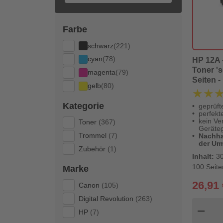
Farbe
schwarz
(221)
cyan
(78)
HP 12A -
Toner 's
magenta
(79)
Seiten - 
gelb
(80)
Revolut
★★
★★
Kategorie
geprüft
perfekt
kein Ver
Toner
(367)
Geräteg
Trommel
(7)
Nachhal
der Um
Zubehör
(1)
Inhalt:
30
100 Seite
Marke
26,91 
Canon
(105)
Digital Revolution
(263)
Pr
remove
HP
(7)