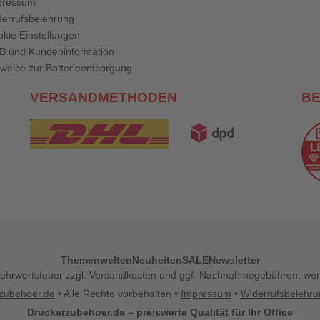
pressum
errufsbelehrung
kie Einstellungen
B und Kundeninformation
weise zur Batterieentsorgung
VERSANDMETHODEN
B
Themenwelten
Neuheiten
SALE
Newsletter
l. Mehrwertsteuer zzgl. Versandkosten und ggf. Nachnahmegebühren, w
zubehoer.de
• Alle Rechte vorbehalten •
Impressum
•
Widerrufsbelehr
Druckerzubehoer.de – preiswerte Qualität für Ihr Office