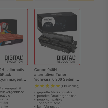
H - alternativ
Canon 046H -
tiPack
alternativer Toner
 cyan magenta
'schwarz' 6.300 Seiten -
gital Revolution
Digital Revolution
★★★★★
★★★★★
(1 Bewertung)
Markenqualität
Druckergebnisse
geprüfte Markenqualität
patible
perfekte Druckergebnisse
tusche
neue kompatible
st der
Tonerkartusche
antie
kein Verlust der