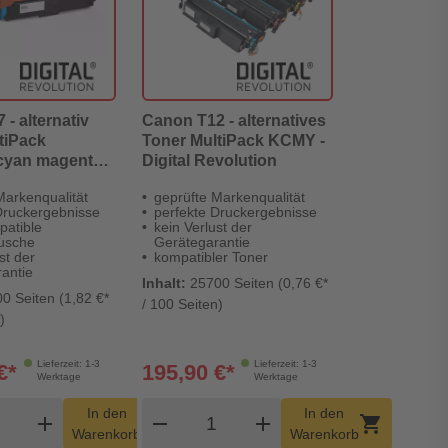
- alternativ
Canon T12 - alternatives
tiPack
Toner MultiPack KCMY -
 cyan magenta
Digital Revolution
gital Revolution
Markenqualität
geprüfte Markenqualität
Druckergebnisse
perfekte Druckergebnisse
patible
kein Verlust der
tusche
Gerätegarantie
st der
kompatibler Toner
antie
Inhalt:
25700 Seiten (0,76 €*
0 Seiten (1,82 €*
/ 100 Seiten)
)
Lieferzeit: 1-3
Lieferzeit: 1-3
€*
195,90 €*
Werktage
Werktage
dukt Warenkorb Menge
Produkt Warenkorb Menge
In den
In den
add
shopping_cart
remove
add
shopping_cart
Warenkorb
Warenkorb