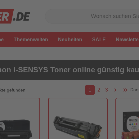
me
Themenwelten
Neuheiten
SALE
Newslette
on i-SENSYS Toner online günstig kau
1
2
3
Dars
kte gefunden