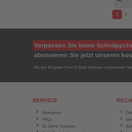
remove
1
2
Verpassen Sie keine Schnäppch
abonnieren Sie jetzt unseren ko
Mit der Eingabe Ihrer E-Mail-Adresse registrieren Si
SERVICE
RECH
Newsletter
Dat
FAQs
Ve
10 Jahre Garantie
Zah