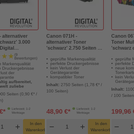
 alternativer
Canon 071H -
Canon 067 
chwarz' 3.000
alternativer Toner
Toner Mul
Digital
'schwarz' 2.750 Seiten -
'schwarz
ion
Digital Revolution
gelb' - Di
★★★
★★★
(9
Bewertungen)
geprüfte Markenqualität
geprüfte 
perfekte Druckergebnisse
perfekte 
e Markenqualität
kein Verlust der
neue kom
e Druckergebnisse
Gerätegarantie
Tonerkar
lust der
kompatibler Toner
kein Verlu
arantie
Gerätegar
tig aufbereitet,
Inhalt:
2750 Seiten (1,78 €* /
welt zuliebe
Inhalt:
1100
100 Seiten)
00 Seiten (0,90 €* /
/ 100 Seiten
n)
Lieferzeit: 1-2
Lieferzeit: 1-2
€*
48,90 €*
199,96 
Werktage
Werktage
odukt Warenkorb Menge
Produkt Warenkorb Menge
Pro
In den
In den
add
shopping_cart
remove
add
shopping_cart
remove
Warenkorb
Warenkorb