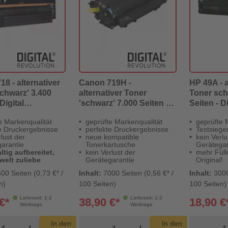
8 - alternativer
Canon 719H -
HP 49A - a
chwarz' 3.400
alternativer Toner
Toner sch
Digital
'schwarz' 7.000 Seiten -
Seiten - Di
ion
Digital Revolution
Revolutio
e Markenqualität
geprüfte Markenqualität
geprüfte 
e Druckergebnisse
perfekte Druckergebnisse
Testsieger
lust der
neue kompatible
kein Verlu
arantie
Tonerkartusche
Gerätegar
tig aufbereitet,
kein Verlust der
mehr Füll
welt zuliebe
Gerätegarantie
Original!
00 Seiten (0,73 €* /
Inhalt:
7000 Seiten (0,56 €* /
Inhalt:
3000
n)
100 Seiten)
100 Seiten)
Lieferzeit: 1-2
Lieferzeit: 1-2
€*
38,90 €*
18,90 €
Werktage
Werktage
odukt Warenkorb Menge
Produkt Warenkorb Menge
Pro
In den
In den