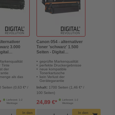
lternativer
Canon 054 - alternativer
warz 3.000
Toner 'schwarz' 1.500
gital
Seiten - Digital
n
Revolution
Markenqualität
geprüfte Markenqualität
 Tinte
perfekte Druckergebnisse
st der
neue kompatible
antie
Tonerkartusche
menge als das
kein Verlust der
Gerätegarantie
 Seiten (0,63 €* /
Inhalt:
1700 Seiten (1,46 €* /
100 Seiten)
Lieferzeit: 1-2
Lieferzeit: 1-2
*
24,89 €*
Werktage
Werktage
dukt Warenkorb Menge
Produkt Warenkorb Menge
In den
In den