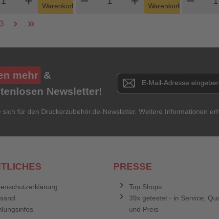
add
shopping_cart
remove
add
shopping_cart
remove
Warenkorb
Warenkorb
3
en mehr
&
Newsletter E-Mail Adresse
stenlosen Newsletter!
e sich für den Druckerzubehör.de-Newsletter. Weitere Informationen erh
TLICHES
PRESSE
enschutzerklärung
Top Shops
rsand
39x getestet - in Service, Qua
lungsinfos
und Preis