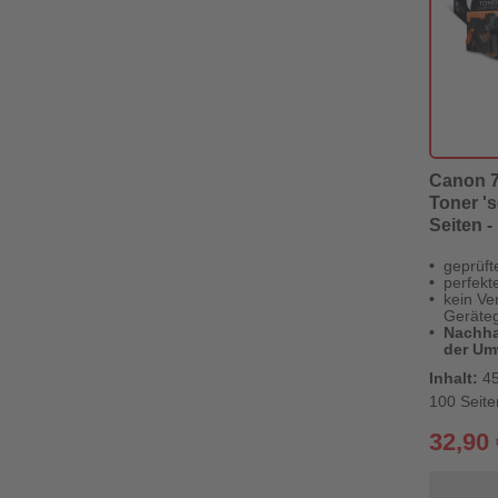
Canon 71
Toner 's
Seiten - 
Revolut
geprüft
perfekt
kein Ver
Geräteg
Nachhal
der Um
Inhalt:
45
100 Seite
32,90 
Pr