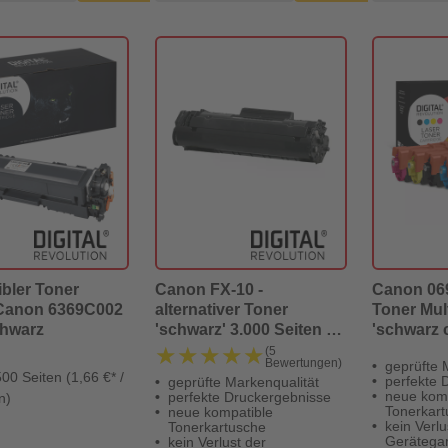
bler Toner
Canon FX-10 -
Canon 069
 Canon 6369C002
alternativer Toner
Toner Mul
hwarz
'schwarz' 3.000 Seiten -
'schwarz
Digital Revolution
gelb' - Di
★★★★★
★★★★★
(5
Bewertungen)
geprüfte 
00 Seiten (1,66 €* /
perfekte 
geprüfte Markenqualität
neue kom
perfekte Druckergebnisse
n)
Tonerkar
neue kompatible
kein Verlu
Tonerkartusche
Gerätegar
kein Verlust der