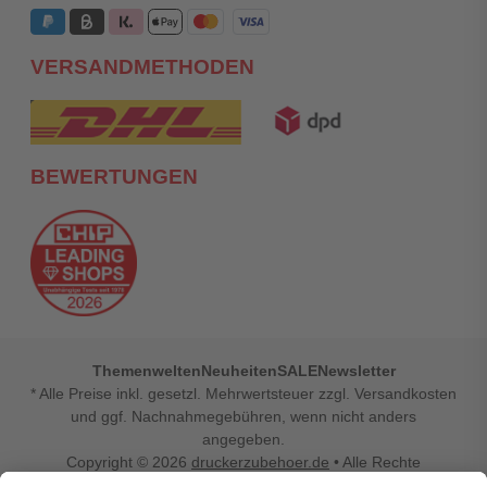
VERSANDMETHODEN
BEWERTUNGEN
Themenwelten
Neuheiten
SALE
Newsletter
* Alle Preise inkl. gesetzl. Mehrwertsteuer zzgl. Versandkosten
und ggf. Nachnahmegebühren, wenn nicht anders
angegeben.
Copyright © 2026
druckerzubehoer.de
• Alle Rechte
vorbehalten •
Impressum
•
Widerrufsbelehrung