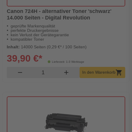
Canon 724H - alternativer Toner 'schwarz'
14.000 Seiten - Digital Revolution
geprüfte Markenqualität
perfekte Druckergebnisse
kein Verlust der Gerätegarantie
kompatibler Toner
Inhalt:
14000 Seiten (0,29 €* / 100 Seiten)
39,90 €*
Lieferzeit: 1-3 Werktage
Produkt Warenkorb Menge
remove
add
shopping_cart
In den Warenkorb