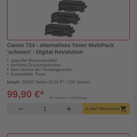
Canon 724 - alternatives Toner MultiPack
'schwarz' - Digital Revolution
geprüfte Markenqualität
perfekte Druckergebnisse
kein Verlust der Gerätegarantie
kompatibler Toner
Inhalt:
28000 Seiten (0,36 €* / 100 Seiten)
99,90 €*
Lieferzeit: 1-3 Werktage
Produkt Warenkorb Menge
remove
add
shopping_cart
In den Warenkorb