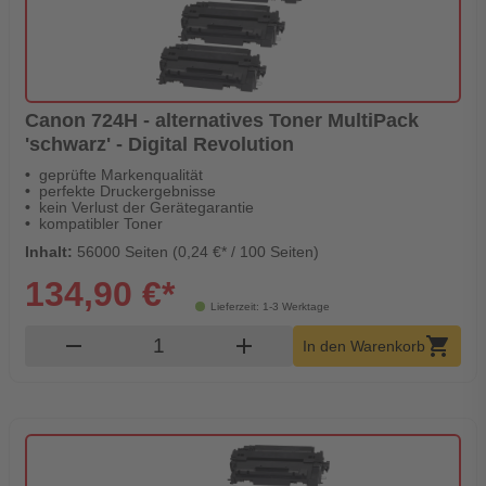
Canon 724H - alternatives Toner MultiPack
'schwarz' - Digital Revolution
geprüfte Markenqualität
perfekte Druckergebnisse
kein Verlust der Gerätegarantie
kompatibler Toner
Inhalt:
56000 Seiten (0,24 €* / 100 Seiten)
134,90 €*
Lieferzeit: 1-3 Werktage
Produkt Warenkorb Menge
remove
add
shopping_cart
In den Warenkorb