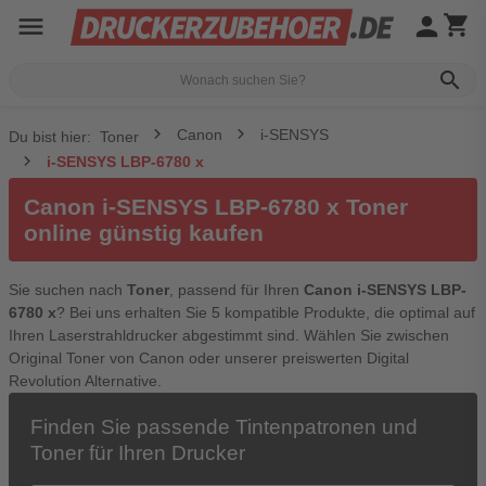
menu
person
shopping_cart
search
Canon
i-SENSYS
Du bist hier:
Toner
i-SENSYS LBP-6780 x
Canon i-SENSYS LBP-6780 x Toner
online günstig kaufen
Sie suchen nach
Toner
, passend für Ihren
Canon i-SENSYS LBP-
6780 x
? Bei uns erhalten Sie 5 kompatible Produkte, die optimal auf
Ihren Laserstrahldrucker abgestimmt sind. Wählen Sie zwischen
Original Toner von Canon oder unserer preiswerten Digital
Revolution Alternative.
Finden Sie passende Tintenpatronen und
Toner für Ihren Drucker