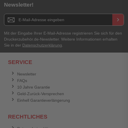
Newsletter!
Newsletter E-Mail Adresse
keyboard_arrow_right
Mit der Eingabe Ihrer E-Mail-Adresse registrieren Sie sich für den
Druckerzubehör.de-Newsletter. Weitere Informationen erhalten
Sie in der
Datenschutzerklärung
.
SERVICE
Newsletter
FAQs
10 Jahre Garantie
Geld-Zurück-Versprechen
Einhell Garantieverlängerung
RECHTLICHES