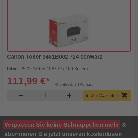
Canon Toner 3481B002 724 schwarz
Inhalt:
6000 Seiten (1,87 €* / 100 Seiten)
111,99 €*
Lieferzeit: 1-3 Werktage
Produkt Warenkorb Menge
remove
add
shopping_cart
In den Warenkorb
Verpassen Sie keine Schnäppchen mehr
&
abonnieren Sie jetzt unseren kostenlosen