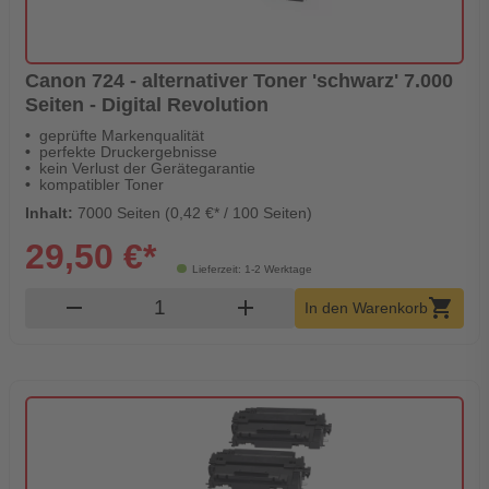
Canon 724 - alternativer Toner 'schwarz' 7.000
Seiten - Digital Revolution
geprüfte Markenqualität
perfekte Druckergebnisse
kein Verlust der Gerätegarantie
kompatibler Toner
Inhalt:
7000 Seiten (0,42 €* / 100 Seiten)
29,50 €*
Lieferzeit: 1-2 Werktage
Produkt Warenkorb Menge
remove
add
shopping_cart
In den Warenkorb