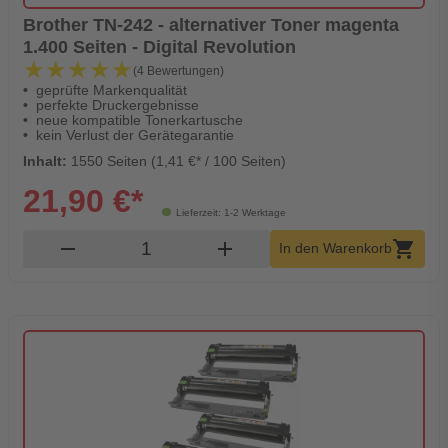
Brother TN-242 - alternativer Toner magenta
1.400 Seiten - Digital Revolution
★★★★★
★★★★★
(4 Bewertungen)
geprüfte Markenqualität
perfekte Druckergebnisse
neue kompatible Tonerkartusche
kein Verlust der Gerätegarantie
Inhalt:
1550 Seiten (1,41 €* / 100 Seiten)
21,90 €*
Lieferzeit: 1-2 Werktage
Produkt Warenkorb Menge
remove
add
shopping_cart
In den Warenkorb