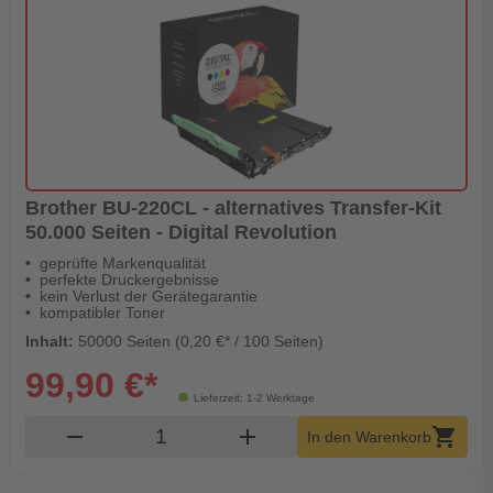
Brother BU-220CL - alternatives Transfer-Kit
50.000 Seiten - Digital Revolution
geprüfte Markenqualität
perfekte Druckergebnisse
kein Verlust der Gerätegarantie
kompatibler Toner
Inhalt:
50000 Seiten (0,20 €* / 100 Seiten)
99,90 €*
Lieferzeit: 1-2 Werktage
Produkt Warenkorb Menge
remove
add
shopping_cart
In den Warenkorb