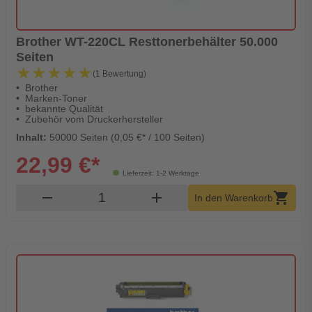
Brother WT-220CL Resttonerbehälter 50.000
Seiten
★★★★★
★★★★★
(1 Bewertung)
Brother
Marken-Toner
bekannte Qualität
Zubehör vom Druckerhersteller
Inhalt:
50000 Seiten (0,05 €* / 100 Seiten)
22,99 €*
Lieferzeit: 1-2 Werktage
Produkt Warenkorb Menge
remove
add
shopping_cart
In den Warenkorb