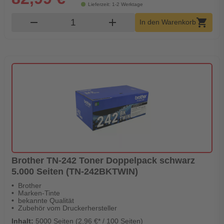
Lieferzeit: 1-2 Werktage
Produkt Warenkorb Menge
remove
add
shopping_cart
In den Warenkorb
Brother TN-242 Toner Doppelpack schwarz
5.000 Seiten (TN-242BKTWIN)
Brother
Marken-Tinte
bekannte Qualität
Zubehör vom Druckerhersteller
Inhalt:
5000 Seiten (2,96 €* / 100 Seiten)