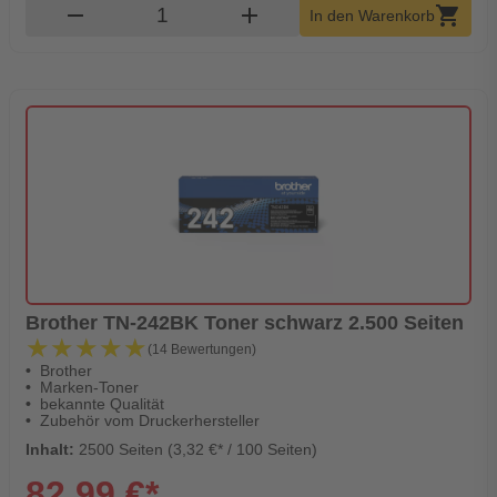
Produkt Warenkorb Menge
remove
add
shopping_cart
In den Warenkorb
Brother TN-242BK Toner schwarz 2.500 Seiten
★★★★★
★★★★★
(14 Bewertungen)
Brother
Marken-Toner
bekannte Qualität
Zubehör vom Druckerhersteller
Inhalt:
2500 Seiten (3,32 €* / 100 Seiten)
82,99 €*