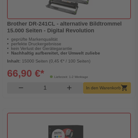
Brother DR-241CL - alternative Bildtrommel
15.000 Seiten - Digital Revolution
geprüfte Markenqualität
perfekte Druckergebnisse
kein Verlust der Gerätegarantie
Nachhaltig aufbereitet, der Umwelt zuliebe
Inhalt:
15000 Seiten (0,45 €* / 100 Seiten)
66,90 €*
Lieferzeit: 1-2 Werktage
Produkt Warenkorb Menge
remove
add
shopping_cart
In den Warenkorb