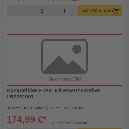
Lieferzeit: 1-2 Werktage
Produkt Warenkorb Menge
remove
add
shopping_cart
In den Warenkorb
Kompatibles Fuser Kit ersetzt Brother
LR2232001
Inhalt:
80000 Seiten (0,22 €* / 100 Seiten)
174,99 €*
Lieferzeit: 1-2 Werktage