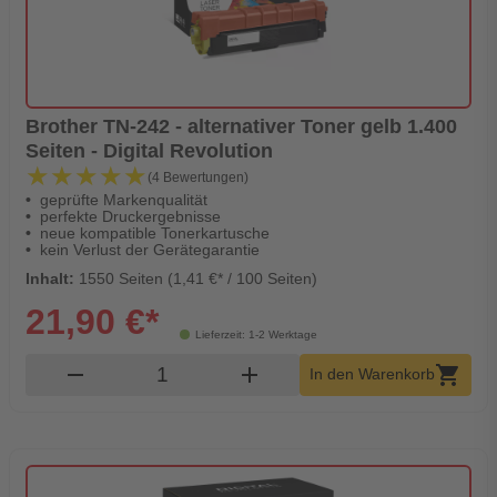
Brother TN-242 - alternativer Toner gelb 1.400
Seiten - Digital Revolution
★★★★★
★★★★★
(4 Bewertungen)
geprüfte Markenqualität
perfekte Druckergebnisse
neue kompatible Tonerkartusche
kein Verlust der Gerätegarantie
Inhalt:
1550 Seiten (1,41 €* / 100 Seiten)
21,90 €*
Lieferzeit: 1-2 Werktage
Produkt Warenkorb Menge
remove
add
shopping_cart
In den Warenkorb