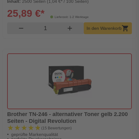
Inhalt:
2500 Seiten (1,04 €* / 100 Seiten)
25,89 €*
Lieferzeit: 1-2 Werktage
Produkt Warenkorb Menge
remove
add
shopping_cart
In den Warenkorb
Brother TN-246 - alternativer Toner gelb 2.200
Seiten - Digital Revolution
★★★★★
★★★★★
(15 Bewertungen)
geprüfte Markenqualität