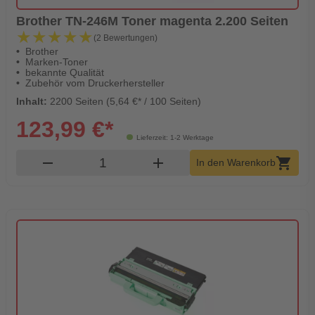
Brother TN-246M Toner magenta 2.200 Seiten
★★★★★
★★★★★
(2 Bewertungen)
Brother
Marken-Toner
bekannte Qualität
Zubehör vom Druckerhersteller
Inhalt:
2200 Seiten (5,64 €* / 100 Seiten)
123,99 €*
Lieferzeit: 1-2 Werktage
Produkt Warenkorb Menge
remove
add
shopping_cart
In den Warenkorb