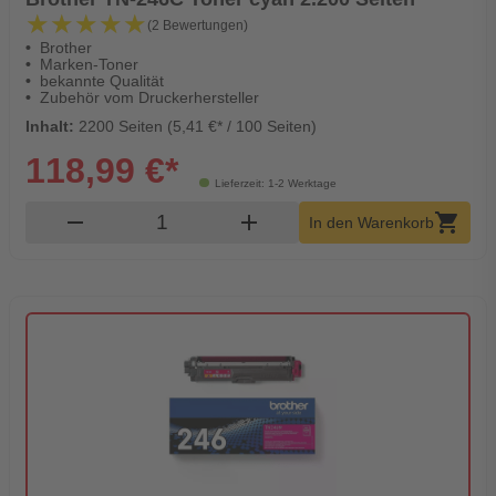
★★★★★
★★★★★
(2 Bewertungen)
Brother
Marken-Toner
bekannte Qualität
Zubehör vom Druckerhersteller
Inhalt:
2200 Seiten (5,41 €* / 100 Seiten)
118,99 €*
Lieferzeit: 1-2 Werktage
Produkt Warenkorb Menge
remove
add
shopping_cart
In den Warenkorb