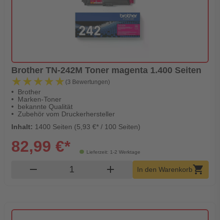
Brother TN-242M Toner magenta 1.400 Seiten
★★★★★
★★★★★
(3 Bewertungen)
Brother
Marken-Toner
bekannte Qualität
Zubehör vom Druckerhersteller
Inhalt:
1400 Seiten (5,93 €* / 100 Seiten)
82,99 €*
Lieferzeit: 1-2 Werktage
Produkt Warenkorb Menge
remove
add
shopping_cart
In den Warenkorb