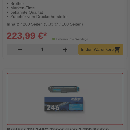
Brother
Marken-Tinte
bekannte Qualität
Zubehör vom Druckerhersteller
Inhalt:
4200 Seiten (5,33 €* / 100 Seiten)
223,99 €*
Lieferzeit: 1-2 Werktage
Produkt Warenkorb Menge
remove
add
shopping_cart
In den Warenkorb
Brother TN-246C Toner cyan 2.200 Seiten