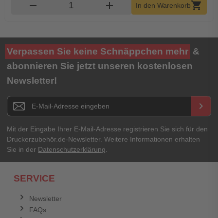
Produkt Warenkorb Menge
remove
add
shopping_cart
In den Warenkorb
Verpassen Sie keine Schnäppchen mehr
&
abonnieren Sie jetzt unseren kostenlosen
Newsletter!
Newsletter E-Mail Adresse
keyboard_arrow_right
Mit der Eingabe Ihrer E-Mail-Adresse registrieren Sie sich für den
Druckerzubehör.de-Newsletter. Weitere Informationen erhalten
Sie in der
Datenschutzerklärung
.
SERVICE
Newsletter
FAQs