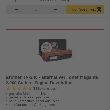
Lieferzeit: 1-3 Werktage
Produkt Warenkorb Menge
remove
add
shopping_cart
In den Warenkorb
Brother TN-246 - alternativer Toner magenta
2.200 Seiten - Digital Revolution
★★★★★
★★★★★
(14 Bewertungen)
geprüfte Markenqualität
perfekte Druckergebnisse
neue kompatible Tonerkartusche
kein Verlust der Gerätegarantie