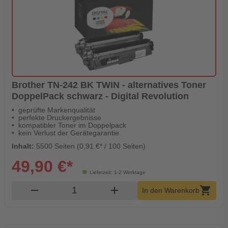
Brother TN-242 BK TWIN - alternatives Toner
DoppelPack schwarz - Digital Revolution
geprüfte Markenqualität
perfekte Druckergebnisse
kompatibler Toner im Doppelpack
kein Verlust der Gerätegarantie
Inhalt:
5500 Seiten (0,91 €* / 100 Seiten)
49,90 €*
Lieferzeit: 1-2 Werktage
Produkt Warenkorb Menge
remove
add
shopping_cart
In den Warenkorb