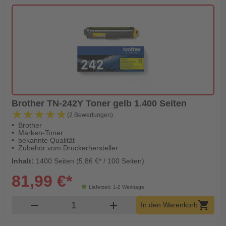
Brother TN-242Y Toner gelb 1.400 Seiten
★★★★★
★★★★★
(2 Bewertungen)
Brother
Marken-Toner
bekannte Qualität
Zubehör vom Druckerhersteller
Inhalt:
1400 Seiten (5,86 €* / 100 Seiten)
81,99 €*
Lieferzeit: 1-2 Werktage
Produkt Warenkorb Menge
remove
add
shopping_cart
In den Warenkorb