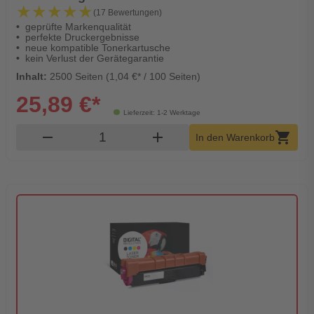
★★★★★
★★★★★
(17 Bewertungen)
geprüfte Markenqualität
perfekte Druckergebnisse
neue kompatible Tonerkartusche
kein Verlust der Gerätegarantie
Inhalt:
2500 Seiten (1,04 €* / 100 Seiten)
25,89 €*
Lieferzeit: 1-2 Werktage
Produkt Warenkorb Menge
remove
add
shopping_cart
In den Warenkorb