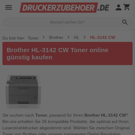
menu
person
shopping_cart
search
Brother
HL
HL-3142 CW
Du bist hier:
Toner
Brother HL-3142 CW Toner online
günstig kaufen
Sie suchen nach
Toner
, passend für Ihren
Brother HL-3142 CW
?
Bei uns erhalten Sie 26 kompatible Produkte, die optimal auf Ihren
Laserstrahldrucker abgestimmt sind. Wählen Sie zwischen Original
Toner von Brother oder unserer preiswerten Digital Revolution