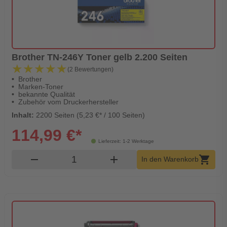
Brother TN-246Y Toner gelb 2.200 Seiten
★★★★★
★★★★★
(2 Bewertungen)
Brother
Marken-Toner
bekannte Qualität
Zubehör vom Druckerhersteller
Inhalt:
2200 Seiten (5,23 €* / 100 Seiten)
114,99 €*
Lieferzeit: 1-2 Werktage
Produkt Warenkorb Menge
remove
add
shopping_cart
In den Warenkorb