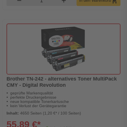
remove
add
shopping_cart
In den Warenkorb
Brother TN-242 - alternatives Toner MultiPack
CMY - Digital Revolution
geprüfte Markenqualität
perfekte Druckergebnisse
neue kompatible Tonerkartusche
kein Verlust der Gerätegarantie
Inhalt:
4650 Seiten (1,20 €* / 100 Seiten)
55,89 €*