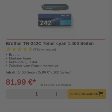
Brother TN-242C Toner cyan 1.400 Seiten
★★★★★
★★★★★
(3 Bewertungen)
Brother
Marken-Toner
bekannte Qualität
Zubehör vom Druckerhersteller
Inhalt:
1400 Seiten (5,86 €* / 100 Seiten)
81,99 €*
Lieferzeit: 1-2 Werktage
Produkt Warenkorb Menge
remove
add
shopping_cart
In den Warenkorb