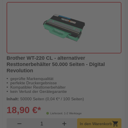
Brother WT-220 CL - alternativer
Resttonerbehälter 50.000 Seiten - Digital
Revolution
geprüfte Markenqualität
perfekte Druckergebnisse
Kompatibler Resttonerbehälter
kein Verlust der Gerätegarantie
Inhalt:
50000 Seiten (0,04 €* / 100 Seiten)
18,90 €*
Lieferzeit: 1-2 Werktage
Produkt Warenkorb Menge
remove
add
shopping_cart
In den Warenkorb