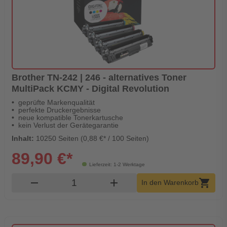
Brother TN-242 | 246 - alternatives Toner
MultiPack KCMY - Digital Revolution
geprüfte Markenqualität
perfekte Druckergebnisse
neue kompatible Tonerkartusche
kein Verlust der Gerätegarantie
Inhalt:
10250 Seiten (0,88 €* / 100 Seiten)
89,90 €*
Lieferzeit: 1-2 Werktage
Produkt Warenkorb Menge
remove
add
shopping_cart
In den Warenkorb