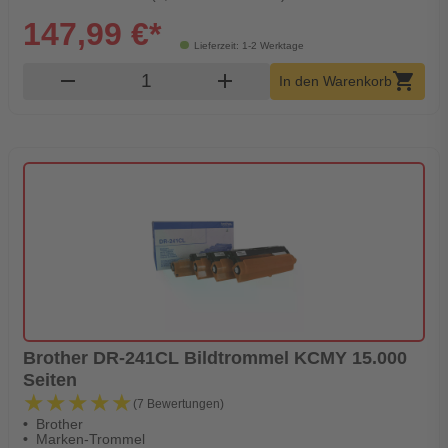
147,99 €*
Lieferzeit: 1-2 Werktage
Produkt Warenkorb Menge
remove
add
shopping_cart
In den Warenkorb
Brother DR-241CL Bildtrommel KCMY 15.000
Seiten
★★★★★
★★★★★
(7 Bewertungen)
Brother
Marken-Trommel