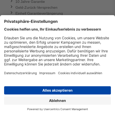
10 Jahre Garantie
Geld-Zurück-Versprechen
Einhell Garantieverlängerung
RECHTLICHES
Datenschutzerklärung
Versand
Zahlungsinfos
Impressum
Widerrufsbelehrung
Cookie Einstellungen
AGB und Kundeninformation
Hinweise zur Batterieentsorgung
PRESSE
Top Shops
39x getestet - in Service, Qualität und Preis