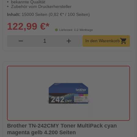
bekannte Qualität
Zubehör vom Druckerhersteller
Inhalt:
15000 Seiten (0,82 €* / 100 Seiten)
122,99 €*
Lieferzeit: 1-2 Werktage
Produkt Warenkorb Menge
remove
add
shopping_cart
In den Warenkorb
Brother TN-242CMY Toner MultiPack cyan
magenta gelb 4.200 Seiten