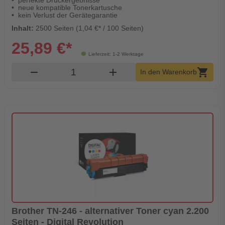
perfekte Druckergebnisse
neue kompatible Tonerkartusche
kein Verlust der Gerätegarantie
Inhalt:
2500 Seiten (1,04 €* / 100 Seiten)
25,89 €*
Lieferzeit: 1-2 Werktage
Produkt Warenkorb Menge
remove
add
shopping_cart
In den Warenkorb
Brother TN-246 - alternativer Toner cyan 2.200
Seiten - Digital Revolution