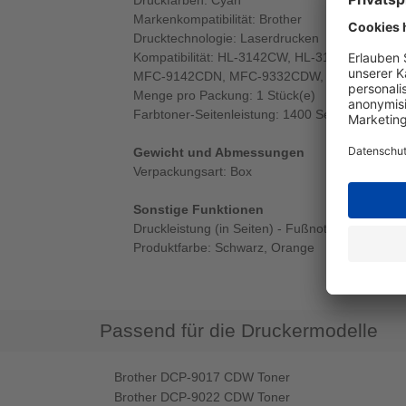
Druckfarben: Cyan
Markenkompatibilität: Brother
Drucktechnologie: Laserdrucken
Kompatibilität: HL-3142CW, HL-3152CDW, H
MFC-9142CDN, MFC-9332CDW, MFC-9342C
Menge pro Packung: 1 Stück(e)
Farbtoner-Seitenleistung: 1400 Seiten
Gewicht und Abmessungen
Verpackungsart: Box
Sonstige Funktionen
Druckleistung (in Seiten) - Fußnote: ISO / IEC 
Produktfarbe: Schwarz, Orange
Passend für die Druckermodelle
Brother DCP-9017 CDW Toner
Brother DCP-9022 CDW Toner