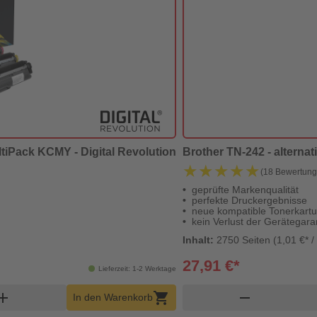
ltiPack KCMY - Digital Revolution
Brother TN-242 - alternat
★★★★★
★★★★★
(18 Bewertun
geprüfte Markenqualität
perfekte Druckergebnisse
neue kompatible Tonerkart
kein Verlust der Gerätegara
Inhalt:
2750 Seiten (1,01 €* /
27,91 €*
Lieferzeit: 1-2 Werktage
orb Menge
P
dd
shopping_cart
remove
In den Warenkorb