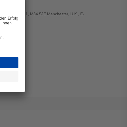
., Tame Street 1, M34 5JE Manchester, U.K., E-