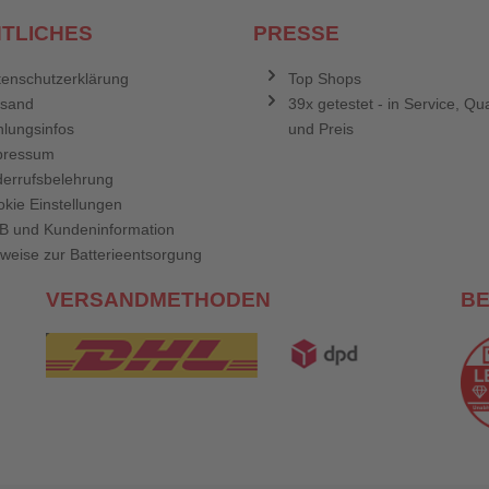
TLICHES
PRESSE
enschutzerklärung
Top Shops
rsand
39x getestet - in Service, Qua
lungsinfos
und Preis
pressum
errufsbelehrung
kie Einstellungen
B und Kundeninformation
weise zur Batterieentsorgung
VERSANDMETHODEN
B