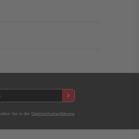
keyboard_arrow_right
asswort
alten Sie in der
Datenschutzerklärung
.