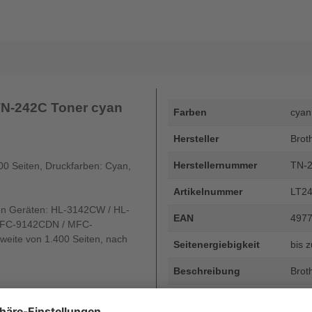
TN-242C Toner cyan
Farben
cyan
Hersteller
Brot
Herstellernummer
TN-
00 Seiten, Druckfarben: Cyan,
Artikelnummer
LT24
den Geräten: HL-3142CW / HL-
EAN
497
FC-9142CDN / MFC-
ite von 1.400 Seiten, nach
Seitenergiebigkeit
bis 
Beschreibung
Brot
Art
OE