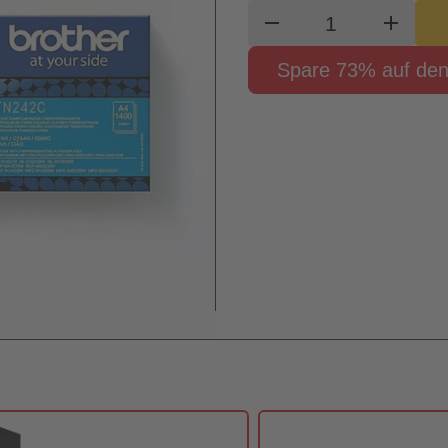
Produkt Waren
remove
add
Spare 73% auf den 