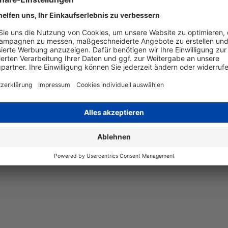
Angaben zum Hersteller
Brother International Europe Ltd
L-3172CDW, DCP-9022CDW,
Mail: sds.info@brother.co.jp
DW
19798