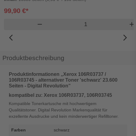
99,90 €*
Produkt Warenkorb 
remove
add
arrow_back_ios_new
arrow_forward_ios
Produktbeschreibung
Produktinformationen „Xerox 106R03737 /
106R03745 - alternativer Toner 'schwarz' 23.600
Seiten - Digital Revolution“
kompatibel zu: Xerox 106R03737, 106R03745
Kompatible Tonerkartusche mit hochwertigem
Qualitätstoner. Digital Revolution Markenqualität für
exzellente Ausdrucke und kein minderwertiger Refilltoner.
Farben
schwarz