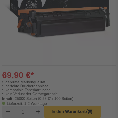
69,90 €*
geprüfte Markenqualität
perfekte Druckergebnisse
kompatible Tonerkartusche
kein Verlust der Gerätegarantie
Inhalt:
25000 Seiten (0,28 €* / 100 Seiten)
Lieferzeit: 1-2 Werktage
Produkt Warenkorb Menge
remove
add
shopping_cart
In den Warenkorb