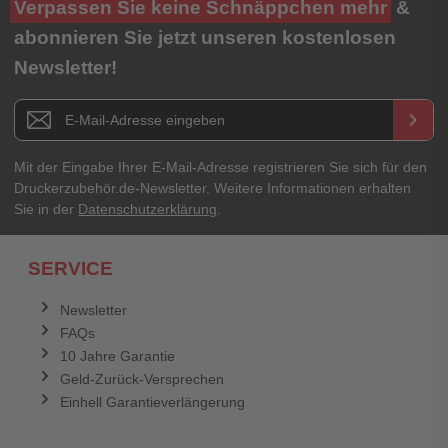
Verpassen Sie keine Schnäppchen mehr
&
★
★
★
★
★
abonnieren Sie jetzt unseren kostenlosen
Newsletter!
Titel**
E-Mail-Adresse
Newsletter E-Mail Adresse
keyboard_arrow_right
Ihre Erfahrungen**
Ihr Passwort
Mit der Eingabe Ihrer E-Mail-Adresse registrieren Sie sich für den
Druckerzubehör.de-Newsletter. Weitere Informationen erhalten
Sie in der
Datenschutzerklärung
.
Ich habe mein Passwort vergessen.
SERVICE
Anmelden
Abbrechen
Newsletter
FAQs
Abbrechen
Bewertung abschicken
10 Jahre Garantie
Geld-Zurück-Versprechen
Einhell Garantieverlängerung