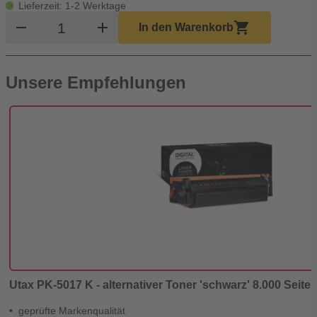
Lieferzeit: 1-2 Werktage
Produkt Warenkorb Menge
remove
add
shopping_cart
In den Warenkorb
Unsere Empfehlungen
Utax PK-5017 K - alternativer Toner 'schwarz' 8.000 Seiten
geprüfte Markenqualität