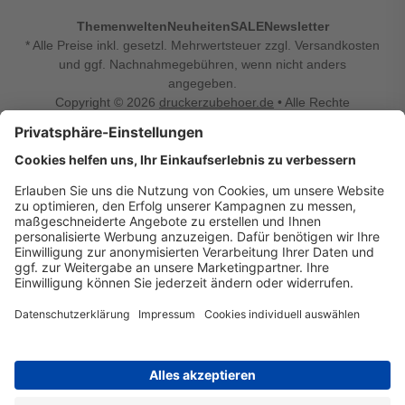
Themenwelten
Neuheiten
SALE
Newsletter
* Alle Preise inkl. gesetzl. Mehrwertsteuer zzgl. Versandkosten
und ggf. Nachnahmegebühren, wenn nicht anders
angegeben.
Copyright © 2026
druckerzubehoer.de
• Alle Rechte
vorbehalten •
Impressum
•
Widerrufsbelehrung
Vertrag widerrufen
Druckerzubehoer.de – preiswerte Qualität für Ihr Office
Sie sind auf der Suche nach dem passenden Druckerzubehör
oder Zubehör für das Büro, den Computer oder Ihr
Smartphone? Dann sind Sie bei Druckerzubehoer.de genau
richtig! Unser breites Sortiment bietet unter anderem Tinte
und Toner für alle gängigen Druckermodelle – großer sowie
kleiner Hersteller. Zugleich sind wir Ihr Online Fachhandel für
allerlei Elektro- und Bürozubehör. Sie möchten Ihr Büro
einrichten, die Werkstatt ausstatten oder den Alltag mit
kleinen Highlights aufpeppen? Neben Bürobedarf und allem,
was Ihren Arbeitsplatz noch komfortabler macht, finden Sie
bei uns auch Bastelspaß, Schulbedarf, Beleuchtung,
Autozubehör, Freizeit- und Küchengadgets sowie vieles mehr