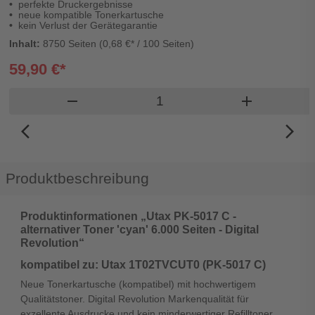
perfekte Druckergebnisse
neue kompatible Tonerkartusche
kein Verlust der Gerätegarantie
Inhalt:
8750 Seiten (0,68 €* / 100 Seiten)
59,90 €*
Produkt Warenkorb Menge
remove
add
arrow_back_ios_new
arrow_forward_ios
Produktbeschreibung
Produktinformationen „Utax PK-5017 C -
alternativer Toner 'cyan' 6.000 Seiten - Digital
Revolution“
kompatibel zu: Utax 1T02TVCUT0 (PK-5017 C)
Neue Tonerkartusche (kompatibel) mit hochwertigem
Qualitätstoner. Digital Revolution Markenqualität für
exzellente Ausdrucke und kein minderwertiger Refilltoner.