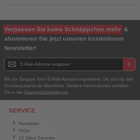
Ihre Bewertung**
Verpassen Sie keine Schnäppchen mehr
&
★
★
★
★
★
abonnieren Sie jetzt unseren kostenlosen
Newsletter!
Titel**
E-Mail-Adresse
Newsletter E-Mail Adresse
keyboard_arrow_right
Ihre Erfahrungen**
Ihr Passwort
Mit der Eingabe Ihrer E-Mail-Adresse registrieren Sie sich für den
Druckerzubehör.de-Newsletter. Weitere Informationen erhalten
Sie in der
Datenschutzerklärung
.
Ich habe mein Passwort vergessen.
SERVICE
Anmelden
Abbrechen
Newsletter
FAQs
Abbrechen
Bewertung abschicken
10 Jahre Garantie