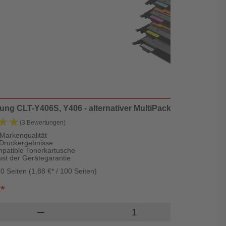
g CLT-Y406S, Y406 - alternativer MultiPack Toner 'schwarz
★★
★★
(3 Bewertungen)
 Markenqualität
 Druckergebnisse
patible Tonerkartusche
ust der Gerätegarantie
0 Seiten (1,88 €* / 100 Seiten)
€*
Produkt Warenkorb Me
remove
a