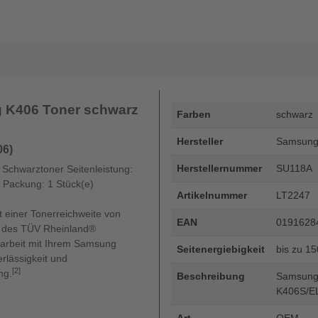
 K406 Toner schwarz
Farben
schwarz
Hersteller
Samsun
06)
Herstellernummer
SU118A
chwarztoner Seitenleistung:
 Packung: 1 Stück(e)
Artikelnummer
LT2247
 einer Tonerreichweite von
EAN
0191628
at des TÜV Rheinland®
arbeit mit Ihrem Samsung
Seitenergiebigkeit
bis zu 1
erlässigkeit und
[2]
ng.
Beschreibung
Samsung 
K406S/E