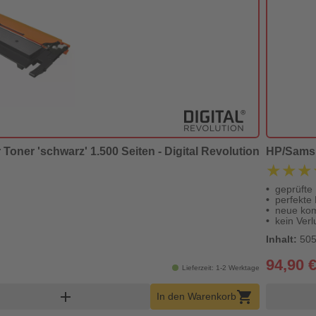
oner 'schwarz' 1.500 Seiten - Digital Revolution
HP/Samsun
★★★
★★★
geprüfte
perfekte
neue kom
kein Verl
Inhalt:
505
94,90 
Lieferzeit: 1-2 Werktage
Warenkorb Menge
add
shopping_cart
In den Warenkorb