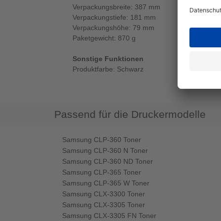
Verpackungsbreite: 387 mm
Verpackungstiefe: 181 mm
Verpackungshöhe: 79 mm
Paketgewicht: 870 g
Sonstige Funktionen
Produktfarbe: Schwarz
Passend für die Druckermodelle
Samsung CLP-360 Toner
Samsung CLP-360 N Toner
Samsung CLP-360 ND Toner
Samsung CLP-365 Toner
Samsung CLP-365 W Toner
Samsung CLX-3300 Toner
Samsung CLX-3305 Toner
Samsung CLX-3305 FN Toner