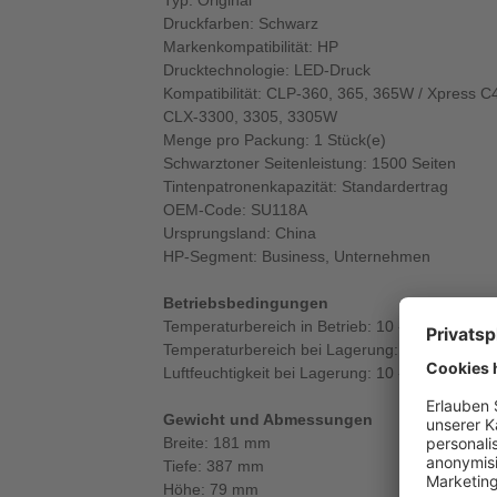
Typ: Original
Druckfarben: Schwarz
Markenkompatibilität: HP
Drucktechnologie: LED-Druck
Kompatibilität: CLP-360, 365, 365W / Xpress
CLX-3300, 3305, 3305W
Menge pro Packung: 1 Stück(e)
Schwarztoner Seitenleistung: 1500 Seiten
Tintenpatronenkapazität: Standardertrag
OEM-Code: SU118A
Ursprungsland: China
HP-Segment: Business, Unternehmen
Betriebsbedingungen
Temperaturbereich in Betrieb: 10 - 30 °C
Temperaturbereich bei Lagerung: -20 - 40 °C
Luftfeuchtigkeit bei Lagerung: 10 - 90%
Gewicht und Abmessungen
Breite: 181 mm
Tiefe: 387 mm
Höhe: 79 mm