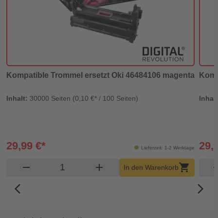
Kompatible Trommel ersetzt Oki 46484106 magenta
Komp
Inhalt:
30000 Seiten (0,10 €* / 100 Seiten)
Inhal
29,99 €*
29,
Lieferzeit: 1-2 Werktage
Produkt Warenkorb Menge
remove
add
shopping_cart
rem
In den Warenkorb
arrow_back_ios_new
arrow_forward_ios