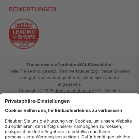
BEWERTUNGEN
Themenwelten
Neuheiten
SALE
Newsletter
* Alle Preise inkl. gesetzl. Mehrwertsteuer zzgl. Versandkosten
und ggf. Nachnahmegebühren, wenn nicht anders
angegeben.
Copyright © 2026
druckerzubehoer.de
• Alle Rechte
vorbehalten •
Impressum
•
Widerrufsbelehrung
Vertrag widerrufen
Druckerzubehoer.de – preiswerte Qualität für Ihr Office
Sie sind auf der Suche nach dem passenden Druckerzubehör
oder Zubehör für das Büro, den Computer oder Ihr
Smartphone? Dann sind Sie bei Druckerzubehoer.de genau