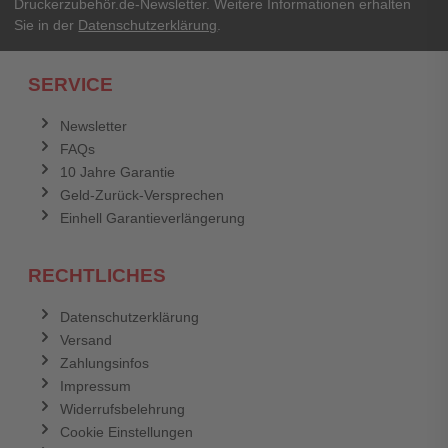
Druckerzubehör.de-Newsletter. Weitere Informationen erhalten
Sie in der
Datenschutzerklärung
.
Ich habe mein Passwort vergessen.
SERVICE
Anmelden
Abbrechen
Newsletter
FAQs
Abbrechen
Bewertung abschicken
10 Jahre Garantie
Geld-Zurück-Versprechen
Einhell Garantieverlängerung
RECHTLICHES
Datenschutzerklärung
Versand
Zahlungsinfos
Impressum
Widerrufsbelehrung
Cookie Einstellungen