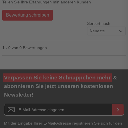
Teilen Sie Ihre Erfahrungen min anderen Kunden
Bewertung schreiben
Sortiert nach
1 - 0
von
0
Bewertungen
Ihre Bewertung**
Verpassen Sie keine Schnäppchen mehr
&
★
★
★
★
★
abonnieren Sie jetzt unseren kostenlosen
Newsletter!
Titel**
E-Mail-Adresse
Newsletter E-Mail Adresse
keyboard_arrow_right
Ihre Erfahrungen**
Ihr Passwort
Mit der Eingabe Ihrer E-Mail-Adresse registrieren Sie sich für den