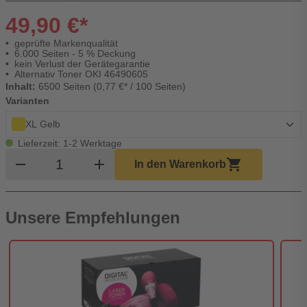
49,90 €*
geprüfte Markenqualität
6.000 Seiten - 5 % Deckung
kein Verlust der Gerätegarantie
Alternativ Toner OKI 46490605
Inhalt:
6500 Seiten (0,77 €* / 100 Seiten)
Varianten
XL Gelb
Lieferzeit: 1-2 Werktage
Produkt Warenkorb Menge
remove
add
shopping_cart
In den Warenkorb
Unsere Empfehlungen