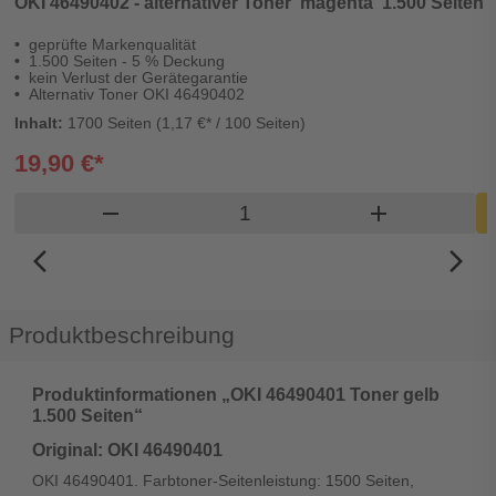
OKI 46490402 - alternativer Toner 'magenta' 1.500 Seiten -
geprüfte Markenqualität
1.500 Seiten - 5 % Deckung
kein Verlust der Gerätegarantie
Alternativ Toner OKI 46490402
Inhalt:
1700 Seiten (1,17 €* / 100 Seiten)
19,90 €*
Produkt Warenkorb Menge
remove
add
I
arrow_back_ios_new
arrow_forward_ios
Produktbeschreibung
Produktinformationen „OKI 46490401 Toner gelb
1.500 Seiten“
Original: OKI 46490401
OKI 46490401. Farbtoner-Seitenleistung: 1500 Seiten,