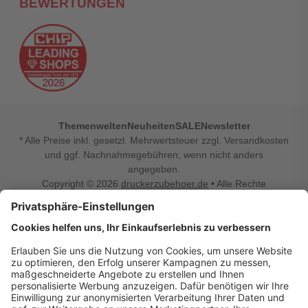
BEWERTUNGEN
Themenwelten
Neuheiten
SALE
Newsletter
* Alle Preise inkl. gesetzl. Mehrwertsteuer zzgl. Versandkosten
und ggf. Nachnahmegebühren, wenn nicht anders
angegeben.
Copyright © 2026
druckerzubehoer.de
• Alle Rechte
vorbehalten •
Impressum
•
Widerrufsbelehrung
Vertrag widerrufen
Druckerzubehoer.de – preiswerte Qualität für Ihr Office
Sie sind auf der Suche nach dem passenden Druckerzubehör
oder Zubehör für das Büro, den Computer oder Ihr
Smartphone? Dann sind Sie bei Druckerzubehoer.de genau
richtig! Unser breites Sortiment bietet unter anderem Tinte
und Toner für alle gängigen Druckermodelle – großer sowie