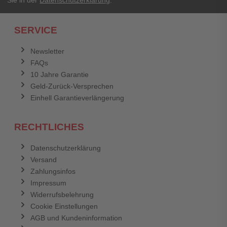
Sie in der
Datenschutzerklärung
.
Ich habe mein Passwort vergessen.
SERVICE
Anmelden
Abbrechen
Newsletter
FAQs
Abbrechen
Bewertung abschicken
10 Jahre Garantie
Geld-Zurück-Versprechen
Einhell Garantieverlängerung
RECHTLICHES
Datenschutzerklärung
Versand
Zahlungsinfos
Impressum
Widerrufsbelehrung
Cookie Einstellungen
AGB und Kundeninformation