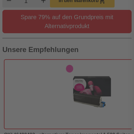
remove
add
shopping_cart
In den Warenkorb
Spare 79% auf den Grundpreis mit
Alternativprodukt
Unsere Empfehlungen