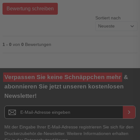
Bewertung schreiben
Sortiert nach
1 - 0
von
0
Bewertungen
Ihre Bewertung**
Verpassen Sie keine Schnäppchen mehr
&
★
★
★
★
★
abonnieren Sie jetzt unseren kostenlosen
Newsletter!
Titel**
E-Mail-Adresse
Newsletter E-Mail Adresse
keyboard_arrow_right
Ihre Erfahrungen**
Ihr Passwort
Mit der Eingabe Ihrer E-Mail-Adresse registrieren Sie sich für den
Druckerzubehör.de-Newsletter. Weitere Informationen erhalten