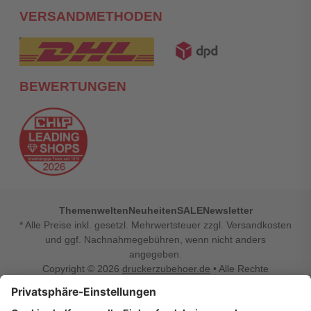
VERSANDMETHODEN
BEWERTUNGEN
Themenwelten
Neuheiten
SALE
Newsletter
* Alle Preise inkl. gesetzl. Mehrwertsteuer zzgl. Versandkosten
und ggf. Nachnahmegebühren, wenn nicht anders
angegeben.
Copyright © 2026
druckerzubehoer.de
• Alle Rechte
vorbehalten •
Impressum
•
Widerrufsbelehrung
Vertrag widerrufen