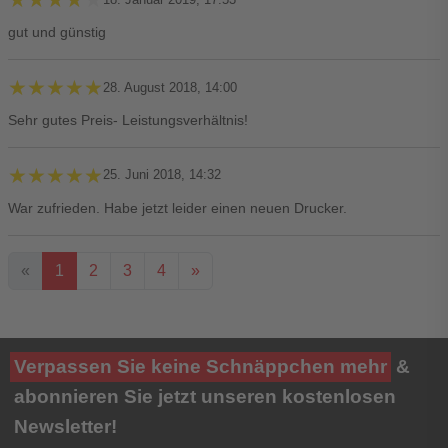
gut und günstig
★★★★★
★★★★★
28. August 2018, 14:00
Sehr gutes Preis- Leistungsverhältnis!
★★★★★
★★★★★
25. Juni 2018, 14:32
War zufrieden. Habe jetzt leider einen neuen Drucker.
«
1
2
3
4
»
Ihre Bewertung**
Verpassen Sie keine Schnäppchen mehr
&
★
★
★
★
★
abonnieren Sie jetzt unseren kostenlosen
Newsletter!
Titel**