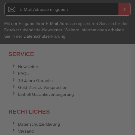
E-Mail-Adresse
Newsletter E-Mail Adresse
keyboard_arrow_right
Ihre Erfahrungen**
Ihr Passwort
Mit der Eingabe Ihrer E-Mail-Adresse registrieren Sie sich für den
Druckerzubehör.de-Newsletter. Weitere Informationen erhalten
Sie in der
Datenschutzerklärung
.
Ich habe mein Passwort vergessen.
SERVICE
Anmelden
Abbrechen
Newsletter
FAQs
Abbrechen
Bewertung abschicken
10 Jahre Garantie
Geld-Zurück-Versprechen
Einhell Garantieverlängerung
RECHTLICHES
Datenschutzerklärung
Versand