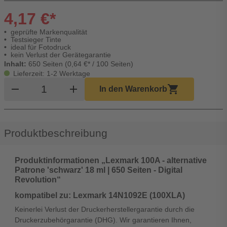
4,17 €*
geprüfte Markenqualität
Testsieger Tinte
ideal für Fotodruck
kein Verlust der Gerätegarantie
Inhalt:
650 Seiten (0,64 €* / 100 Seiten)
Lieferzeit: 1-2 Werktage
Produkt Warenkorb Menge
remove
add
shopping_cart
In den Warenkorb
Produktbeschreibung
Produktinformationen „Lexmark 100A - alternative
Patrone 'schwarz' 18 ml | 650 Seiten - Digital
Revolution“
kompatibel zu: Lexmark 14N1092E (100XLA)
Keinerlei Verlust der Druckerherstellergarantie durch die
Druckerzubehörgarantie (DHG). Wir garantieren Ihnen,