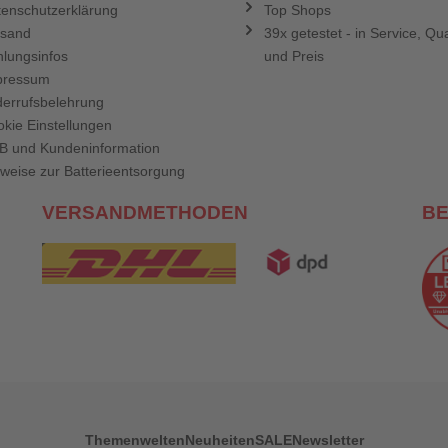
enschutzerklärung
Top Shops
rsand
39x getestet - in Service, Qua
lungsinfos
und Preis
pressum
errufsbelehrung
kie Einstellungen
B und Kundeninformation
weise zur Batterieentsorgung
VERSANDMETHODEN
B
Themenwelten
Neuheiten
SALE
Newsletter