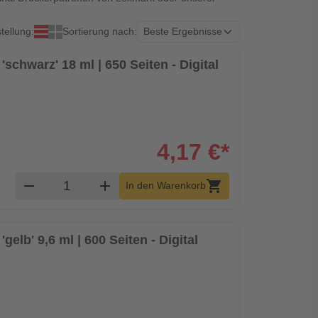
tellung:
Sortierung nach:
schwarz' 18 ml | 650 Seiten - Digital
4,17 €*
Produkt Warenkorb Menge
remove
add
shopping_cart
In den Warenkorb
gelb' 9,6 ml | 600 Seiten - Digital