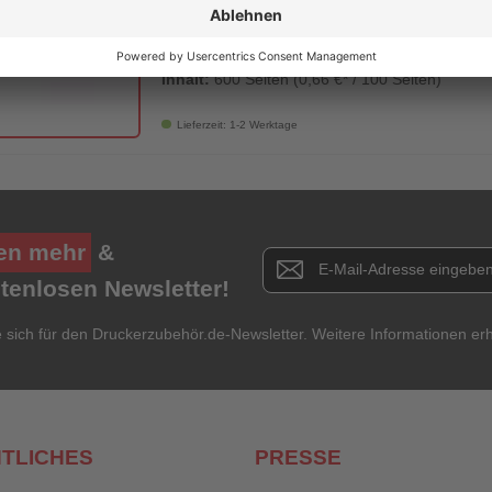
geprüfte Markenqualität
Testsieger Tinte
ideal für Fotodruck
kein Verlust der Gerätegarantie
Inhalt:
600 Seiten (0,66 €* / 100 Seiten)
Lieferzeit: 1-2 Werktage
en mehr
&
Newsletter E-Mail Adresse
stenlosen Newsletter!
e sich für den Druckerzubehör.de-Newsletter. Weitere Informationen erh
TLICHES
PRESSE