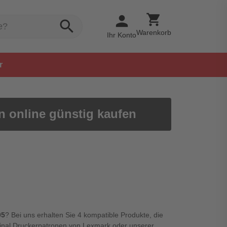
shopping_cart
person
search
Warenkorb
Ihr Konto
r
n online günstig kaufen
05
? Bei uns erhalten Sie 4 kompatible Produkte, die
iginal Druckerpatronen von Lexmark oder unserer