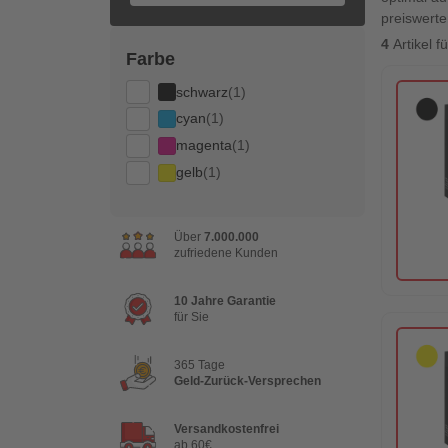
preiswerte
4
Artikel 
Farbe
schwarz
(1)
cyan
(1)
magenta
(1)
gelb
(1)
Über
7.000.000
zufriedene Kunden
10 Jahre Garantie
für Sie
365 Tage
Geld-Zurück-Versprechen
Versandkostenfrei
ab 60€