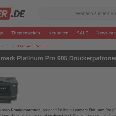
me
Themenwelten
Neuheiten
SALE
Newslette
tinum
Platinum Pro 905
mark Platinum Pro 905 Druckerpatrone
n nach
Druckerpatronen
, passend für Ihren
Lexmark Platinum Pro 9
f Ihren Tintenstrahldrucker abgestimmt sind. Wählen Sie zwischen Or