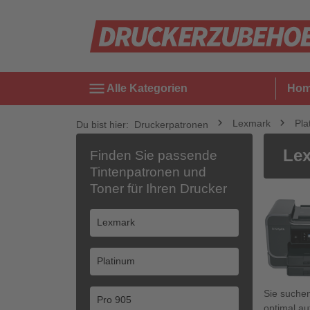
menu
Alle Kategorien
Ho
Lexmark
Pla
Du bist hier:
Druckerpatronen
Lex
Finden Sie passende
Tintenpatronen und
Toner für Ihren Drucker
Sie suche
optimal au