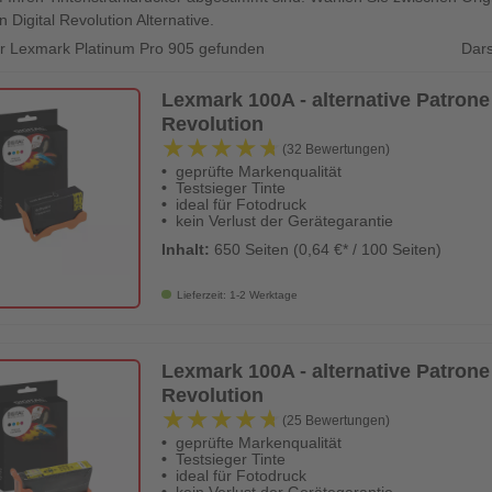
n Digital Revolution Alternative.
Dars
für Lexmark Platinum Pro 905 gefunden
Lexmark 100A - alternative Patrone '
Revolution
★★★★★
★★★★★
(32 Bewertungen)
geprüfte Markenqualität
Testsieger Tinte
ideal für Fotodruck
kein Verlust der Gerätegarantie
Inhalt:
650 Seiten (0,64 €* / 100 Seiten)
Lieferzeit: 1-2 Werktage
Lexmark 100A - alternative Patrone '
Revolution
★★★★★
★★★★★
(25 Bewertungen)
geprüfte Markenqualität
Testsieger Tinte
ideal für Fotodruck