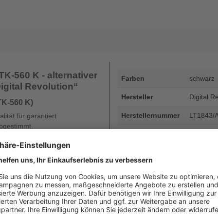
K-560 K - alternativer
Farben
schwarz
igital Revolution“
Hersteller
Digital R
TK-560 K)
Herstellernummer
LT1843/
ität für garantiert
abgestimmt.
Artikelnummer
LT1843-
EAN
4255872
Seitenergiebigkeit
bis zu 1
Beschreibung
Kyocera T
Seiten - 