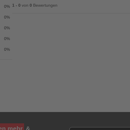
1 - 0
von
0
Bewertungen
0%
0%
0%
Ihre Bewertung**
0%
★
★
★
★
★
0%
Titel**
E-Mail-Adresse
Ihr P
Ihre Erfahrungen**
Ich habe mein Passwort vergessen.
Anmelden
Abbrechen
en mehr
&
Newsletter E-Mail Adresse