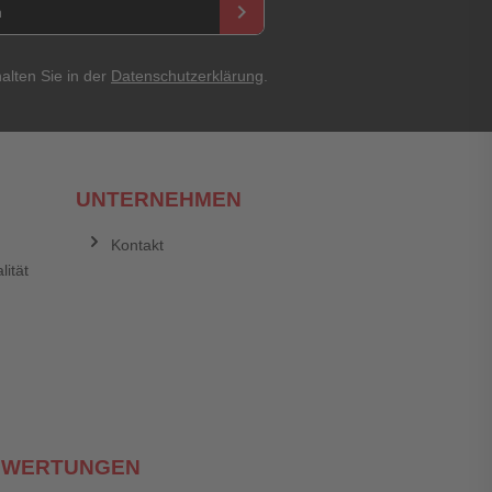
keyboard_arrow_right
Abbrechen
Bewertung abschicken
alten Sie in der
Datenschutzerklärung
.
UNTERNEHMEN
Kontakt
lität
EWERTUNGEN