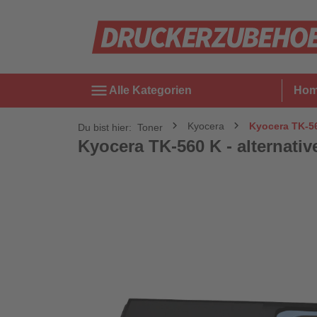
menu
Alle Kategorien
Ho
Kyocera
Kyocera TK-560
Du bist hier:
Toner
Kyocera TK-560 K - alternativ