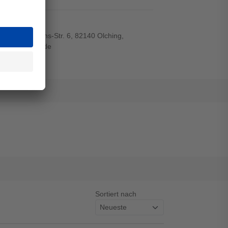
el
r-von-Siemens-Str. 6, 82140 Olching,
wiegand-gmbh.de
Sortiert nach