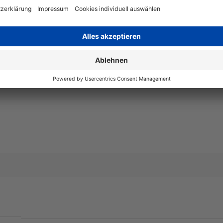
Art
kompatib
Angaben zum Hersteller
Wiegand & Partner GmbH, Werne
Deutschland, E-Mail: service@