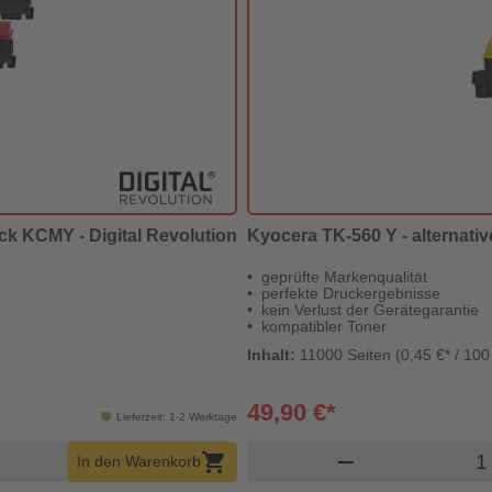
ck KCMY - Digital Revolution
Kyocera TK-560 Y - alternative
geprüfte Markenqualität
perfekte Druckergebnisse
kein Verlust der Gerätegarantie
kompatibler Toner
Inhalt:
11000 Seiten (0,45 €* / 100
49,90 €*
Lieferzeit: 1-2 Werktage
b Menge
Prod
shopping_cart
remove
In den Warenkorb