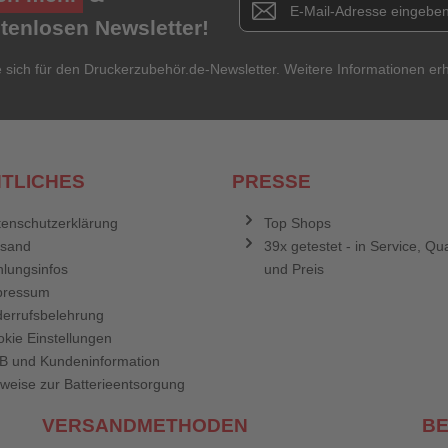
stenlosen Newsletter!
e sich für den Druckerzubehör.de-Newsletter. Weitere Informationen erh
TLICHES
PRESSE
enschutzerklärung
Top Shops
rsand
39x getestet - in Service, Qua
lungsinfos
und Preis
pressum
errufsbelehrung
kie Einstellungen
B und Kundeninformation
weise zur Batterieentsorgung
VERSANDMETHODEN
B