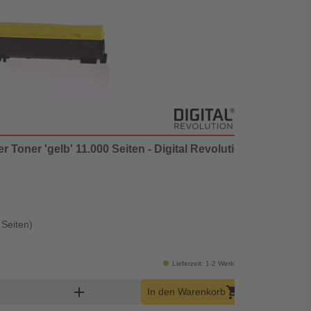
r Toner 'gelb' 11.000 Seiten - Digital Revolution
Kyocera TK
★★★
★★★
geprüfte M
perfekte 
kein Verlu
kompatible
 Seiten)
Inhalt:
11000
49,90 €
Lieferzeit: 1-2 Werktage
ukt Warenkorb Menge
add
shopping_cart
In den Warenkorb