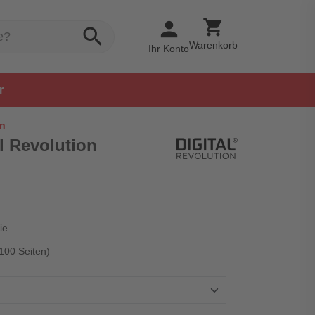
shopping_cart
person
search
Warenkorb
Ihr Konto
r
on
al Revolution
ie
 100 Seiten)