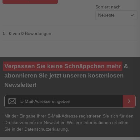
Sortiert nach
1 - 0
von
0
Bewertungen
Ihre Bewertung**
Verpassen Sie keine Schnäppchen mehr
&
★
★
★
★
★
abonnieren Sie jetzt unseren kostenlosen
Newsletter!
Titel**
E-Mail-Adresse
Newsletter E-Mail Adresse
keyboard_arrow_right
Ihre Erfahrungen**
Ihr Passwort
Mit der Eingabe Ihrer E-Mail-Adresse registrieren Sie sich für den
Druckerzubehör.de-Newsletter. Weitere Informationen erhalten
Sie in der
Datenschutzerklärung
.
Ich habe mein Passwort vergessen.