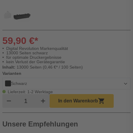
59,90 €*
Digital Revolution Markenqualität
13000 Seiten schwarz
für optimale Druckergebnisse
kein Verlust der Gerätegarantie
Inhalt:
13000 Seiten (0,46 €* / 100 Seiten)
Varianten
Schwarz
Lieferzeit: 1-2 Werktage
Produkt Warenkorb Menge
remove
add
shopping_cart
In den Warenkorb
Unsere Empfehlungen