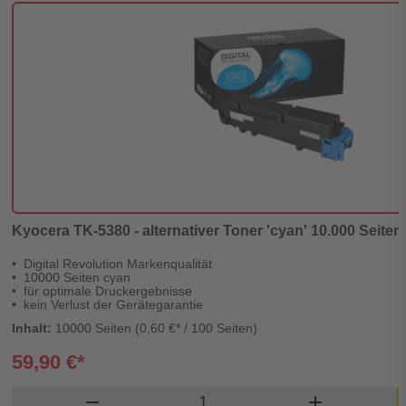
Kyocera TK-5380 - alternativer Toner 'cyan' 10.000 Seiten 
Digital Revolution Markenqualität
10000 Seiten cyan
für optimale Druckergebnisse
kein Verlust der Gerätegarantie
Inhalt:
10000 Seiten (0,60 €* / 100 Seiten)
59,90 €*
Produkt Warenkorb Menge
remove
add