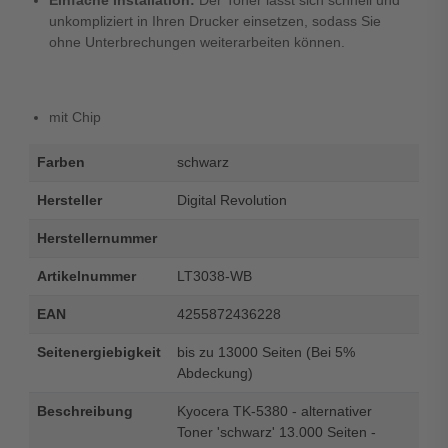
Einfache Installation:
Der Toner lässt sich schnell und
unkompliziert in Ihren Drucker einsetzen, sodass Sie
ohne Unterbrechungen weiterarbeiten können.
mit Chip
Farben
schwarz
Hersteller
Digital Revolution
Herstellernummer
Artikelnummer
LT3038-WB
EAN
4255872436228
Seitenergiebigkeit
bis zu 13000 Seiten (Bei 5%
Abdeckung)
Beschreibung
Kyocera TK-5380 - alternativer
Toner 'schwarz' 13.000 Seiten -