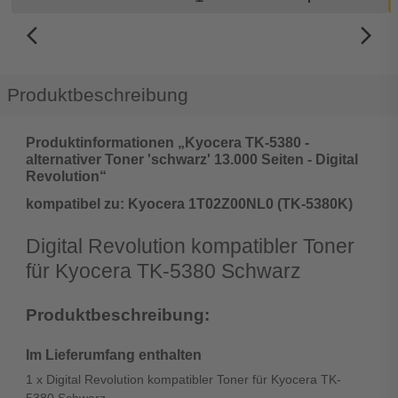
arrow_back_ios_new
arrow_forward_ios
Produktbeschreibung
Produktinformationen „Kyocera TK-5380 -
alternativer Toner 'schwarz' 13.000 Seiten - Digital
Revolution“
kompatibel zu: Kyocera 1T02Z00NL0 (TK-5380K)
Digital Revolution kompatibler Toner
für Kyocera TK-5380 Schwarz
Produktbeschreibung:
Im Lieferumfang enthalten
1 x Digital Revolution kompatibler Toner für Kyocera TK-