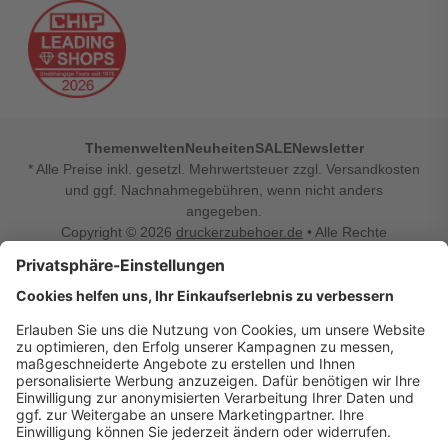
Themenwelten
Neuheiten
SALE
Newsletter
* Alle Preise inkl. gesetzl. Mehrwertsteuer zzgl. Versandkosten
und ggf. Nachnahmegebühren, wenn nicht anders
angegeben.
Copyright © 2026
druckerzubehoer.de
• Alle Rechte
vorbehalten •
Impressum
•
Widerrufsbelehrung
Vertrag widerrufen
Druckerzubehoer.de – preiswerte Qualität für Ihr Office
Sie sind auf der Suche nach dem passenden Druckerzubehör
oder Zubehör für das Büro, den Computer oder Ihr
Smartphone? Dann sind Sie bei Druckerzubehoer.de genau
richtig! Unser breites Sortiment bietet unter anderem Tinte
und Toner für alle gängigen Druckermodelle – großer sowie
kleiner Hersteller. Zugleich sind wir Ihr Online Fachhandel für