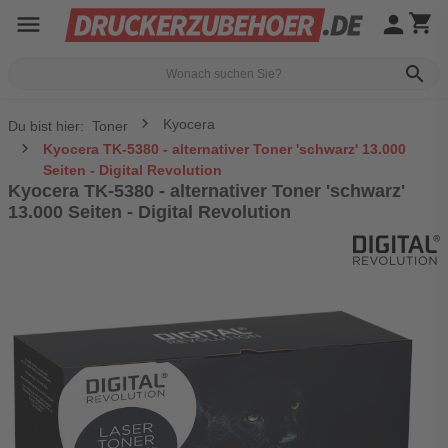
menu
person
shopping_cart
search
Kyocera
Du bist hier:
Toner
Kyocera TK-5380 - alternativer Toner 'schwarz' 13.000
Seiten - Digital Revolution
Kyocera TK-5380 - alternativer Toner 'schwarz'
13.000 Seiten - Digital Revolution