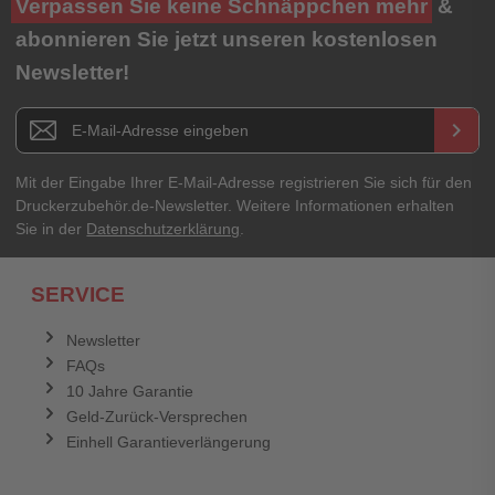
Verpassen Sie keine Schnäppchen mehr
&
★
★
★
★
★
abonnieren Sie jetzt unseren kostenlosen
Newsletter!
Titel**
E-Mail-Adresse
Newsletter E-Mail Adresse
keyboard_arrow_right
Ihre Erfahrungen**
Ihr Passwort
Mit der Eingabe Ihrer E-Mail-Adresse registrieren Sie sich für den
Druckerzubehör.de-Newsletter. Weitere Informationen erhalten
Sie in der
Datenschutzerklärung
.
Ich habe mein Passwort vergessen.
SERVICE
Anmelden
Abbrechen
Newsletter
FAQs
Abbrechen
Bewertung abschicken
10 Jahre Garantie
Geld-Zurück-Versprechen
Einhell Garantieverlängerung