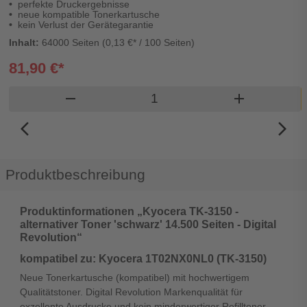
perfekte Druckergebnisse
neue kompatible Tonerkartusche
kein Verlust der Gerätegarantie
Inhalt:
64000 Seiten (0,13 €* / 100 Seiten)
81,90 €*
Produkt Warenkorb Menge
remove
add
arrow_back_ios_new
arrow_forward_ios
Produktbeschreibung
Produktinformationen „Kyocera TK-3150 -
alternativer Toner 'schwarz' 14.500 Seiten - Digital
Revolution“
kompatibel zu: Kyocera 1T02NX0NL0 (TK-3150)
Neue Tonerkartusche (kompatibel) mit hochwertigem
Qualitätstoner. Digital Revolution Markenqualität für
exzellente Ausdrucke und kein minderwertiger Refilltoner.