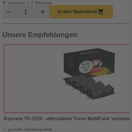
Lieferzeit: 1-2 Werktage
Produkt Warenkorb Menge
remove
add
shopping_cart
In den Warenkorb
Unsere Empfehlungen
Kyocera TK-3150 - alternatives Toner MultiPack 'schwarz' 
geprüfte Markenqualität