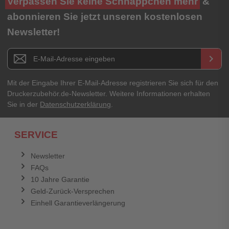
Verpassen Sie keine Schnäppchen mehr
&
★
★
★
★
★
abonnieren Sie jetzt unseren kostenlosen
Newsletter!
Titel**
E-Mail-Adresse
Newsletter E-Mail Adresse
keyboard_arrow_right
Ihre Erfahrungen**
Ihr Passwort
Mit der Eingabe Ihrer E-Mail-Adresse registrieren Sie sich für den
Druckerzubehör.de-Newsletter. Weitere Informationen erhalten
Sie in der
Datenschutzerklärung
.
Ich habe mein Passwort vergessen.
SERVICE
Anmelden
Abbrechen
Newsletter
FAQs
Abbrechen
Bewertung abschicken
10 Jahre Garantie
Geld-Zurück-Versprechen
Einhell Garantieverlängerung