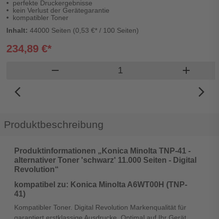
perfekte Druckergebnisse
kein Verlust der Gerätegarantie
kompatibler Toner
Inhalt:
44000 Seiten (0,53 €* / 100 Seiten)
234,89 €*
Produkt Warenkorb Meng
remove
add
arrow_back_ios_new
arrow_forward_ios
Produktbeschreibung
Produktinformationen „Konica Minolta TNP-41 -
alternativer Toner 'schwarz' 11.000 Seiten - Digital
Revolution“
kompatibel zu: Konica Minolta A6WT00H (TNP-
41)
Kompatibler Toner. Digital Revolution Markenqualität für
garantiert erstklassige Ausdrucke. Optimal auf Ihr Gerät