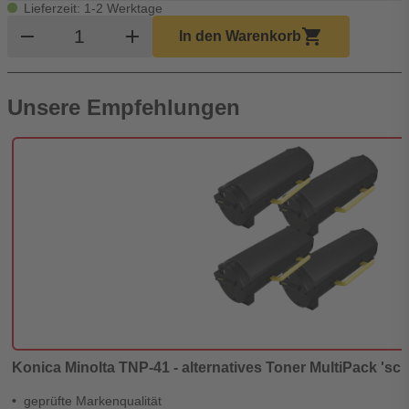
Lieferzeit: 1-2 Werktage
Produkt Warenkorb Menge
remove
add
shopping_cart
In den Warenkorb
Unsere Empfehlungen
Konica Minolta TNP-41 - alternatives Toner MultiPack 'sch
geprüfte Markenqualität