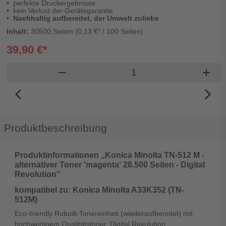
perfekte Druckergebnisse
kein Verlust der Gerätegarantie
Nachhaltig aufbereitet, der Umwelt zuliebe
Inhalt:
30500 Seiten (0,13 €* / 100 Seiten)
39,90 €*
Produkt Warenkorb Me
remove
add
arrow_back_ios_new
arrow_forward_ios
Produktbeschreibung
Produktinformationen „Konica Minolta TN-512 M -
alternativer Toner 'magenta' 28.500 Seiten - Digital
Revolution“
kompatibel zu: Konica Minolta A33K352 (TN-
512M)
Eco-friendly Rubuilt-Tonereinheit (wiederaufbereitet) mit
hochwertigem Qualitätstoner. Digital Revolution