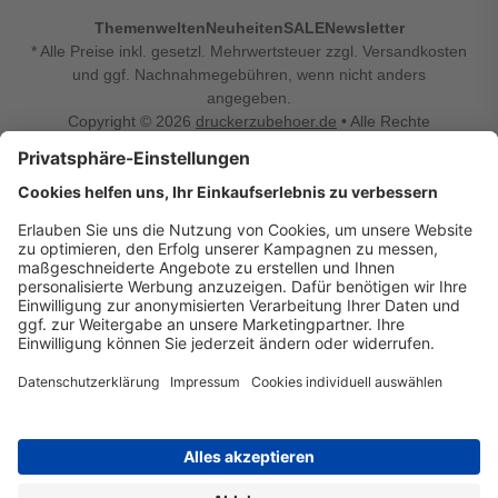
Themenwelten
Neuheiten
SALE
Newsletter
* Alle Preise inkl. gesetzl. Mehrwertsteuer zzgl. Versandkosten
und ggf. Nachnahmegebühren, wenn nicht anders
angegeben.
Copyright © 2026
druckerzubehoer.de
• Alle Rechte
vorbehalten •
Impressum
•
Widerrufsbelehrung
Vertrag widerrufen
Druckerzubehoer.de – preiswerte Qualität für Ihr Office
Sie sind auf der Suche nach dem passenden Druckerzubehör
oder Zubehör für das Büro, den Computer oder Ihr
Smartphone? Dann sind Sie bei Druckerzubehoer.de genau
richtig! Unser breites Sortiment bietet unter anderem Tinte
und Toner für alle gängigen Druckermodelle – großer sowie
kleiner Hersteller. Zugleich sind wir Ihr Online Fachhandel für
allerlei Elektro- und Bürozubehör. Sie möchten Ihr Büro
einrichten, die Werkstatt ausstatten oder den Alltag mit
kleinen Highlights aufpeppen? Neben Bürobedarf und allem,
was Ihren Arbeitsplatz noch komfortabler macht, finden Sie
bei uns auch Bastelspaß, Schulbedarf, Beleuchtung,
Autozubehör, Freizeit- und Küchengadgets sowie vieles mehr