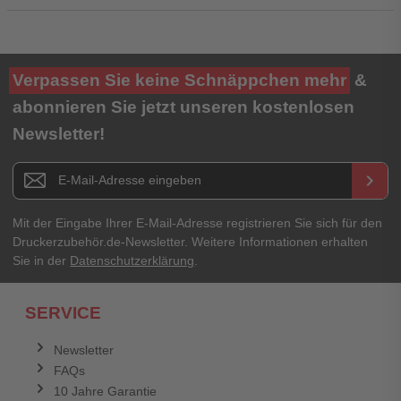
Ihre Bewertung**
Verpassen Sie keine Schnäppchen mehr
&
★
★
★
★
★
abonnieren Sie jetzt unseren kostenlosen
Newsletter!
Titel**
E-Mail-Adresse
Newsletter E-Mail Adresse
keyboard_arrow_right
Ihre Erfahrungen**
Ihr Passwort
Mit der Eingabe Ihrer E-Mail-Adresse registrieren Sie sich für den
Druckerzubehör.de-Newsletter. Weitere Informationen erhalten
Sie in der
Datenschutzerklärung
.
Ich habe mein Passwort vergessen.
SERVICE
Anmelden
Abbrechen
Newsletter
FAQs
Abbrechen
Bewertung abschicken
10 Jahre Garantie