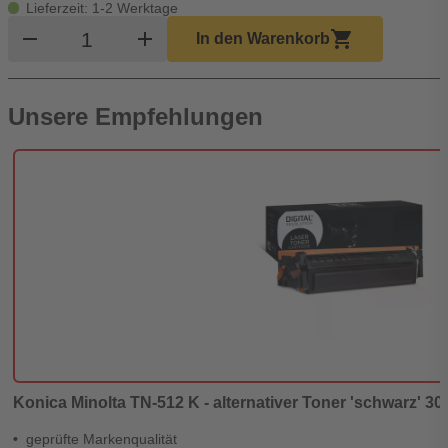
Lieferzeit: 1-2 Werktage
Produkt Warenkorb Menge
remove
add
shopping_cart
In den Warenkorb
Unsere Empfehlungen
Konica Minolta TN-512 K - alternativer Toner 'schwarz' 30.
geprüfte Markenqualität