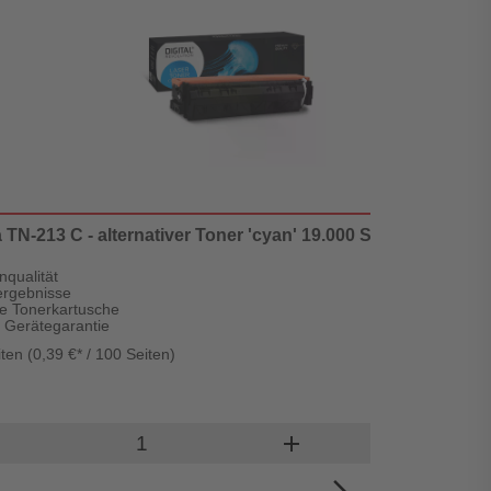
 TN-213 C - alternativer Toner 'cyan' 19.000 Seiten - Digital
nqualität
ergebnisse
e Tonerkartusche
r Gerätegarantie
ten (0,39 €* / 100 Seiten)
Lieferz
Produkt Warenkorb Menge
ve
add
In den Wa