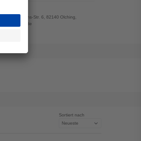
r-von-Siemens-Str. 6, 82140 Olching,
wiegand-gmbh.de
Sortiert nach