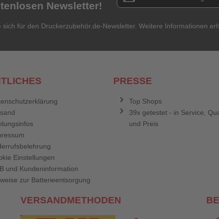
stenlosen Newsletter!
e sich für den Druckerzubehör.de-Newsletter. Weitere Informationen erh
TLICHES
PRESSE
enschutzerklärung
Top Shops
rsand
39x getestet - in Service, Qua
lungsinfos
und Preis
pressum
errufsbelehrung
kie Einstellungen
B und Kundeninformation
weise zur Batterieentsorgung
VERSANDMETHODEN
B