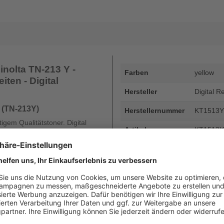
nolta TN-213 Y -
Farben
yellow
iten - Digital
Hersteller
Digital R
 (TN-213Y)
Herstellernummer
KT1513Y
gem Qualitätstoner. Digital
Artikelnummer
KT1513Y
ucke und kein minderwertiger
EAN
4255872
Seitenergiebigkeit
bis zu 2
Beschreibung
Konica Mi
19.000 Se
Art
kompatib