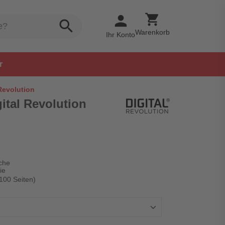
shopping_cart
person
search
Warenkorb
Ihr Konto
r
 Revolution
gital Revolution
che
ie
 100 Seiten)