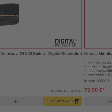
 'schwarz' 24.500 Seiten - Digital Revolution
Konica Minolta
geprüfte Marke
perfekte Druck
neue kompatibl
kein Verlust de
Inhalt:
20500 Sei
79,90 €*
Lieferzeit: 1-2 Werktage
renkorb Menge
add
shopping_cart
remo
In den Warenkorb