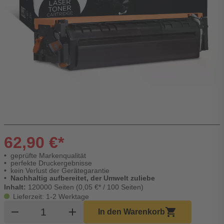
62,90 €*
geprüfte Markenqualität
perfekte Druckergebnisse
kein Verlust der Gerätegarantie
Nachhaltig aufbereitet, der Umwelt zuliebe
Inhalt:
120000 Seiten (0,05 €* / 100 Seiten)
Lieferzeit: 1-2 Werktage
Produkt Warenkorb Menge
remove
add
shopping_cart
In den Warenkorb