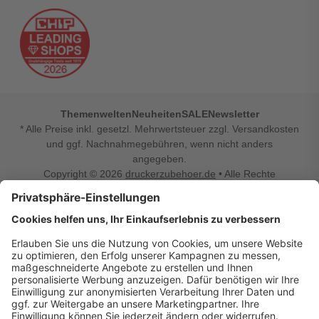
Themenwelten
Neuheiten
SALE
Newsletter
* Alle Preise inkl. gesetzl. Mehrwertsteuer zzgl. Versandkosten
und ggf. Nachnahmegebühren, wenn nicht anders
angegeben.
Copyright © 2026
druckerzubehoer.de
• Alle Rechte
vorbehalten •
Impressum
•
Widerrufsbelehrung
Vertrag widerrufen
Druckerzubehoer.de – preiswerte Qualität für Ihr Office
Sie sind auf der Suche nach dem passenden Druckerzubehör
oder Zubehör für das Büro, den Computer oder Ihr
Smartphone? Dann sind Sie bei Druckerzubehoer.de genau
richtig! Unser breites Sortiment bietet unter anderem Tinte
und Toner für alle gängigen Druckermodelle – großer sowie
kleiner Hersteller. Zugleich sind wir Ihr Online Fachhandel für