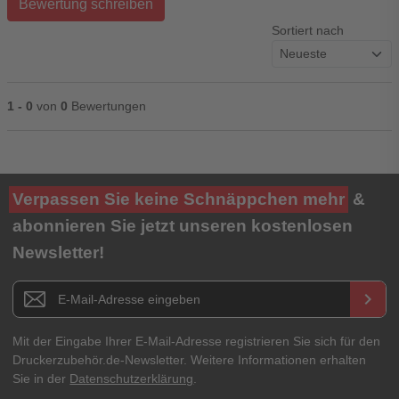
Bewertung schreiben
Sortiert nach
1 - 0
von
0
Bewertungen
Ihre Bewertung**
Verpassen Sie keine Schnäppchen mehr
&
★
★
★
★
★
abonnieren Sie jetzt unseren kostenlosen
Newsletter!
Titel**
E-Mail-Adresse
Newsletter E-Mail Adresse
keyboard_arrow_right
Ihre Erfahrungen**
Ihr Passwort
Mit der Eingabe Ihrer E-Mail-Adresse registrieren Sie sich für den
Druckerzubehör.de-Newsletter. Weitere Informationen erhalten
Sie in der
Datenschutzerklärung
.