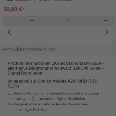
39,90 €*
Produkt Warenkorb Me
remove
add
arrow_back_ios_new
arrow_forward_ios
Produktbeschreibung
Produktinformationen „Konica Minolta DR-512K -
alternative Bildtrommel 'schwarz' 120.000 Seiten -
Digital Revolution“
kompatibel zu: Konica Minolta A2XN0RD (DR-
512K)
Eco-friendly Rubuilt-Tonereinheit (wiederaufbereitet) mit
hochwertigem Qualitätstoner. Digital Revolution
Markenqualität für exzellente Ausdrucke und kein
minderwertiger Refilltoner.