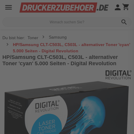
menu
person
shopping_cart
search
Samsung
Du bist hier:
Toner
HP/Samsung CLT-C503L, C503L - alternativer Toner 'cyan'
5.000 Seiten - Digital Revolution
HP/Samsung CLT-C503L, C503L - alternativer
Toner 'cyan' 5.000 Seiten - Digital Revolution