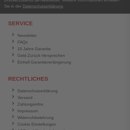
Druckerzubehör.de-Newsletter. Weitere Informationen erhalten
Sie in der
Datenschutzerklärung
.
Ich habe mein Passwort vergessen.
SERVICE
Anmelden
Abbrechen
Newsletter
FAQs
Abbrechen
Bewertung abschicken
10 Jahre Garantie
Geld-Zurück-Versprechen
Einhell Garantieverlängerung
RECHTLICHES
Datenschutzerklärung
Versand
Zahlungsinfos
Impressum
Widerrufsbelehrung
Cookie Einstellungen