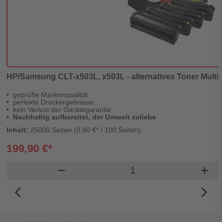
HP/Samsung CLT-x503L, x503L - alternatives Toner Multi
geprüfte Markenqualität
perfekte Druckergebnisse
kein Verlust der Gerätegarantie
Nachhaltig aufbereitet, der Umwelt zuliebe
Inhalt:
25000 Seiten (0,80 €* / 100 Seiten)
199,90 €*
Produkt Warenkorb Me
remove
add
arrow_back_ios_new
arrow_forward_ios