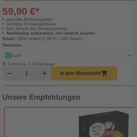
59,90 €*
geprüfte Markenqualität
perfekte Druckergebnisse
kein Verlust der Gerätegarantie
Nachhaltig aufbereitet, der Umwelt zuliebe
Inhalt:
5500 Seiten (1,09 €* / 100 Seiten)
Varianten
Cyan
Lieferzeit: 1-2 Werktage
Produkt Warenkorb Menge
remove
add
shopping_cart
In den Warenkorb
Unsere Empfehlungen