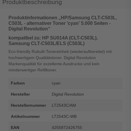
Produktbeschreibung
Produktinformationen „HP/Samsung CLT-C503L,
C503L - alternativer Toner 'cyan' 5.000 Seiten -
Digital Revolution“
kompatibel zu: HP SU014A (CLT-C503L),
Samsung CLT-C503L/ELS (C503L)
Eco-friendly Rubuilt-Tonereinheit (wiederaufbereitet) mit
hochwertigem Qualitätstoner. Digital Revolution
Markenqualität für exzellente Ausdrucke und kein
minderwertiger Refilltoner.
Farben
cyan
Hersteller
Digital Revolution
Herstellernummer
LT2543C/AM
Artikelnummer
LT2543C-WB
EAN
4255872426755