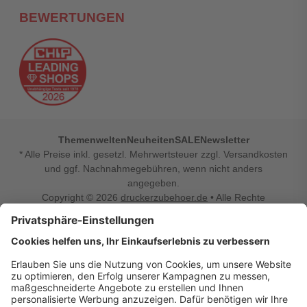
BEWERTUNGEN
Themenwelten
Neuheiten
SALE
Newsletter
* Alle Preise inkl. gesetzl. Mehrwertsteuer zzgl. Versandkosten
und ggf. Nachnahmegebühren, wenn nicht anders
angegeben.
Copyright © 2026
druckerzubehoer.de
• Alle Rechte
vorbehalten •
Impressum
•
Widerrufsbelehrung
Vertrag widerrufen
Druckerzubehoer.de – preiswerte Qualität für Ihr Office
Sie sind auf der Suche nach dem passenden Druckerzubehör
oder Zubehör für das Büro, den Computer oder Ihr
Smartphone? Dann sind Sie bei Druckerzubehoer.de genau
richtig! Unser breites Sortiment bietet unter anderem Tinte