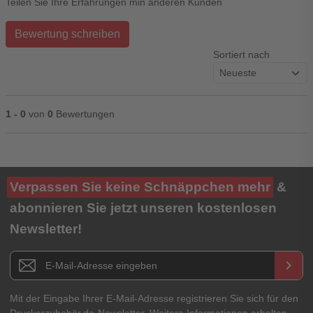
Teilen Sie Ihre Erfahrungen min anderen Kunden
Bewertung schreiben
Sortiert nach
1 - 0
von
0
Bewertungen
Ihre Bewertung**
Verpassen Sie keine Schnäppchen mehr
&
★
★
★
★
★
abonnieren Sie jetzt unseren kostenlosen
Newsletter!
Titel**
E-Mail-Adresse
Newsletter E-Mail Adresse
keyboard_arrow_right
Ihre Erfahrungen**
Ihr Passwort
Mit der Eingabe Ihrer E-Mail-Adresse registrieren Sie sich für den