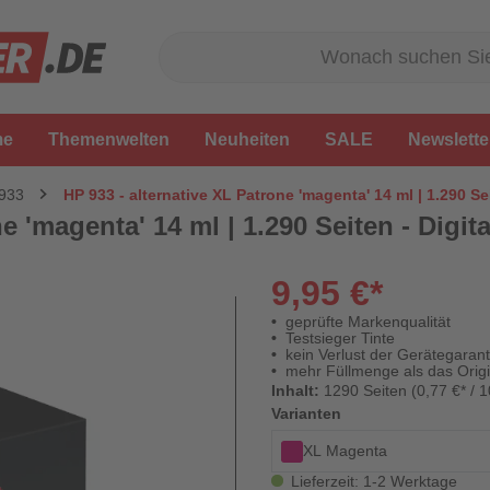
me
Themenwelten
Neuheiten
SALE
Newslette
 933
HP 933 - alternative XL Patrone 'magenta' 14 ml | 1.290 Se
e 'magenta' 14 ml | 1.290 Seiten - Digit
9,95 €*
geprüfte Markenqualität
Testsieger Tinte
kein Verlust der Gerätegarant
mehr Füllmenge als das Origi
Inhalt:
1290 Seiten (0,77 €* / 1
Varianten
XL Magenta
Lieferzeit: 1-2 Werktage