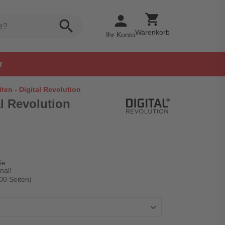
shopping_cart
person
search
Warenkorb
Ihr Konto
r
iten - Digital Revolution
al Revolution
ie
nal!
00 Seiten)