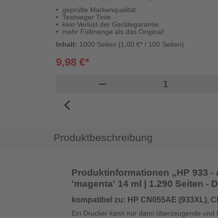
geprüfte Markenqualität
Testsieger Tinte
kein Verlust der Gerätegarantie
mehr Füllmenge als das Original!
Inhalt:
1000 Seiten (1,00 €* / 100 Seiten)
9,98 €*
Produkt Waren
remove
arrow_back_ios_new
Produktbeschreibung
Produktinformationen „HP 933 - 
'magenta' 14 ml | 1.290 Seiten - D
kompatibel zu: HP CN055AE (933XL), C
Ein Drucker kann nur dann überzeugende und h