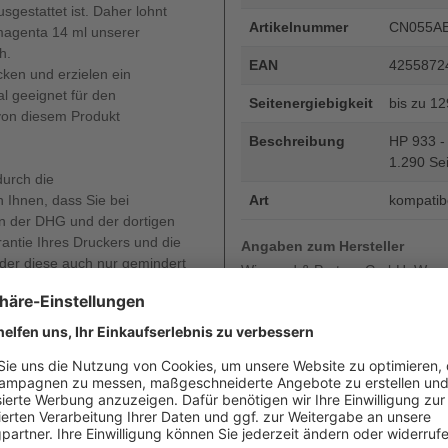
estattet ist. Daher lohnt
Artikelnummer
CN055A
 magenta 14 ml unserer
h.
EAN
4255872
ken und erzielen ein
al geeignet für den
Seitenergiebigkeit
bis zu 1
 von diesem Produkt
Beschreibung
HP 933 - 
1.290 Sei
durch die
 Ihnen, dass Sie bei
Art
kompatib
 der DHG und der dortigen
rantie Ihres Druckers und die
Angaben zum Hersteller
oder diese auch nur gemindert
Wiegand & Partner GmbH, Werne
Deutschland, E-Mail: service@