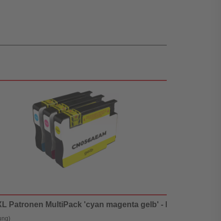
 XL Patronen MultiPack 'cyan magenta gelb' - Digital Revolut
ung)