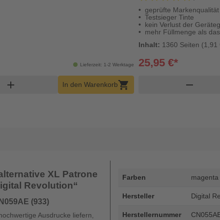
geprüfte Markenqualität
Testsieger Tinte
kein Verlust der Geräte
mehr Füllmenge als das 
Inhalt:
1360 Seiten (1,91 
25,95 €*
Lieferzeit: 1-2 Werktage
korb Menge
add
shopping_cart
remove
In den Warenkorb
alternative XL Patrone
Farben
magenta
igital Revolution“
Hersteller
Digital R
N059AE (933)
Herstellernummer
CN055A
ochwertige Ausdrucke liefern,