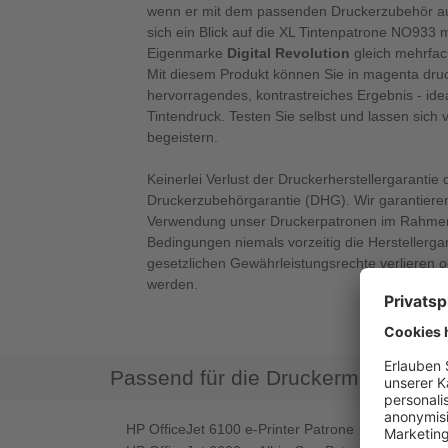
wenn er mit dem passenden Druckerzubehör ausg
sich ein Blick auf die XL Tintenpatrone NO933
Eigenmarke
Digital Revolution
gleich mehrfac
Mit diesem Produkt können Sie in magenta druc
hervorragendes, kontrastreiches Ergebnis - ide
Tintendruck. Testen Sie selbst und lassen sich
begeistern.
Keinerlei Verlust der Druckerherstellergarantie 
Druckerzubehörgarantie (DHG). Wir garantieren
Verwendung unser Druckerpatronen im Rahmen
Bedingungen niemals vorzeitig die Herstellerga
gesetzlichen Gewährleistungsrechte verlieren 
werden.
Passend für die Druckermodelle
HP OfficeJet 6100 e-Printer Patrone