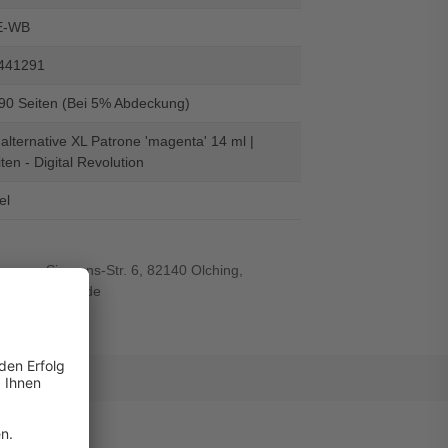
E-WB
441291
290 Seiten (Bei 5% Abdeckung)
alternative XL Patrone 'magenta' 14 ml |
ten - Digital Revolution
el
r-von-Siemens-Str. 6, 82140 Olching,
wiegand-gmbh.de