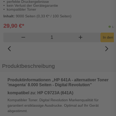
perfekte Druckergebnisse
kein Verlust der Gerätegarantie
kompatibler Toner
Inhalt:
9000 Seiten (0,33 €* / 100 Seiten)
29,90 €*
Lie
Produkt Warenkorb Menge
remove
add
In den 
arrow_back_ios_new
arrow_forward_ios
Produktbeschreibung
Produktinformationen „HP 641A - alternativer Toner
'magenta' 8.000 Seiten - Digital Revolution“
kompatibel zu: HP C9723A (641A)
Kompatibler Toner. Digital Revolution Markenqualität für
garantiert erstklassige Ausdrucke. Optimal auf Ihr Gerät
abgestimmt.