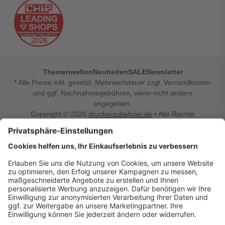
Themenwelten
Neuheiten
SALE
Newsletter
* Alle Preise inkl. gesetzl. Mehrwertsteuer zzgl. Versandkosten
und ggf. Nachnahmegebühren, wenn nicht anders
angegeben.
Copyright © 2026
druckerzubehoer.de
• Alle Rechte
vorbehalten •
Impressum
•
Widerrufsbelehrung
Vertrag widerrufen
Druckerzubehoer.de – preiswerte Qualität für Ihr Office
Sie sind auf der Suche nach dem passenden Druckerzubehör
oder Zubehör für das Büro, den Computer oder Ihr
Smartphone? Dann sind Sie bei Druckerzubehoer.de genau
richtig! Unser breites Sortiment bietet unter anderem Tinte
und Toner für alle gängigen Druckermodelle – großer sowie
kleiner Hersteller. Zugleich sind wir Ihr Online Fachhandel für
allerlei Elektro- und Bürozubehör. Sie möchten Ihr Büro