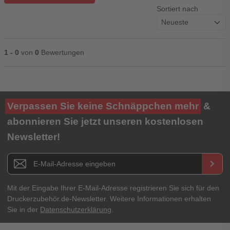
Sortiert nach
1 - 0
von
0
Bewertungen
Ihre Bewertung**
Verpassen Sie keine Schnäppchen mehr
&
★
★
★
★
★
abonnieren Sie jetzt unseren kostenlosen
Newsletter!
Titel**
E-Mail-Adresse
Newsletter E-Mail Adresse
keyboard_arrow_right
Ihre Erfahrungen**
Ihr Passwort
Mit der Eingabe Ihrer E-Mail-Adresse registrieren Sie sich für den
Druckerzubehör.de-Newsletter. Weitere Informationen erhalten
Sie in der
Datenschutzerklärung
.
Ich habe mein Passwort vergessen.