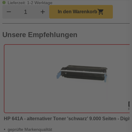
Lieferzeit: 1-2 Werktage
Produkt Warenkorb Menge
remove
add
shopping_cart
In den Warenkorb
Unsere Empfehlungen
HP 641A - alternativer Toner 'schwarz' 9.000 Seiten - Digit
geprüfte Markenqualität