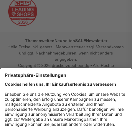
Themenwelten
Neuheiten
SALE
Newsletter
* Alle Preise inkl. gesetzl. Mehrwertsteuer zzgl. Versandkosten
und ggf. Nachnahmegebühren, wenn nicht anders
angegeben.
Copyright © 2026
druckerzubehoer.de
• Alle Rechte
vorbehalten •
Impressum
•
Widerrufsbelehrung
Vertrag widerrufen
Druckerzubehoer.de – preiswerte Qualität für Ihr Office
Sie sind auf der Suche nach dem passenden Druckerzubehör
oder Zubehör für das Büro, den Computer oder Ihr
Smartphone? Dann sind Sie bei Druckerzubehoer.de genau
richtig! Unser breites Sortiment bietet unter anderem Tinte
und Toner für alle gängigen Druckermodelle – großer sowie
kleiner Hersteller. Zugleich sind wir Ihr Online Fachhandel für
allerlei Elektro- und Bürozubehör. Sie möchten Ihr Büro