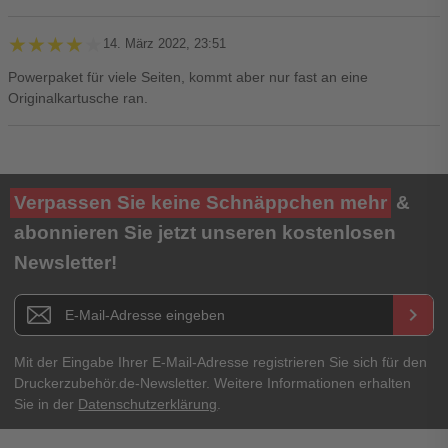
★★★★★
★★★★★
14. März 2022, 23:51
Powerpaket für viele Seiten, kommt aber nur fast an eine
Originalkartusche ran.
Ihre Bewertung**
Verpassen Sie keine Schnäppchen mehr
&
★
★
★
★
★
abonnieren Sie jetzt unseren kostenlosen
Newsletter!
Titel**
E-Mail-Adresse
Newsletter E-Mail Adresse
keyboard_arrow_right
Ihre Erfahrungen**
Ihr Passwort
Mit der Eingabe Ihrer E-Mail-Adresse registrieren Sie sich für den
Druckerzubehör.de-Newsletter. Weitere Informationen erhalten
Sie in der
Datenschutzerklärung
.
Ich habe mein Passwort vergessen.