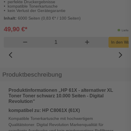
perfekte Druckergebnisse
kompatible Tonerkartusche
kein Verlust der Gerätegarantie
Inhalt:
6000 Seiten (0,83 €* / 100 Seiten)
49,90 €*
Lieferz
Produkt Warenkorb Menge
remove
add
In den Wa
arrow_back_ios_new
arrow_forward_ios
Produktbeschreibung
Produktinformationen „HP 61X - alternativer XL
Toner Toner schwarz 10.000 Seiten - Digital
Revolution“
kompatibel zu: HP C8061X (61X)
Kompatible Tonerkartusche mit hochwertigem
Qualitätstoner. Digital Revolution Markenqualität für
exzellente Ausdrucke und kein minderwertiger Refilltoner.