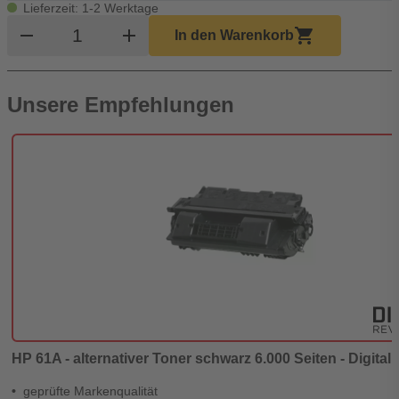
Lieferzeit: 1-2 Werktage
Produkt Warenkorb Menge
remove
add
shopping_cart
In den Warenkorb
Unsere Empfehlungen
HP 61A - alternativer Toner schwarz 6.000 Seiten - Digital
geprüfte Markenqualität